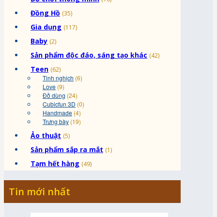
Đồng Hồ
(35)
Gia dụng
(117)
Baby
(2)
Sản phẩm độc đáo, sáng tạo khác
(42)
Teen
(62)
Tinh nghịch
(6)
Love
(9)
Đồ dùng
(24)
Cubicfun 3D
(0)
Handmade
(4)
Trưng bày
(19)
Ảo thuật
(5)
Sản phẩm sắp ra mắt
(1)
Tạm hết hàng
(49)
Tin mới nhất