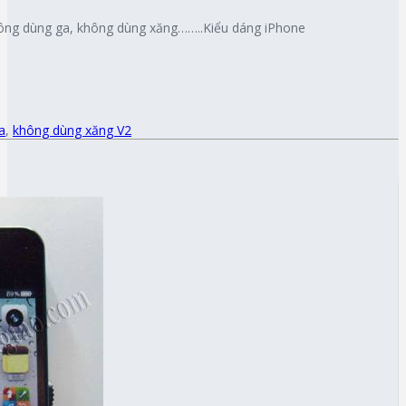
ông dùng ga, không dùng xăng……..Kiểu dáng iPhone
a
,
không dùng xăng V2