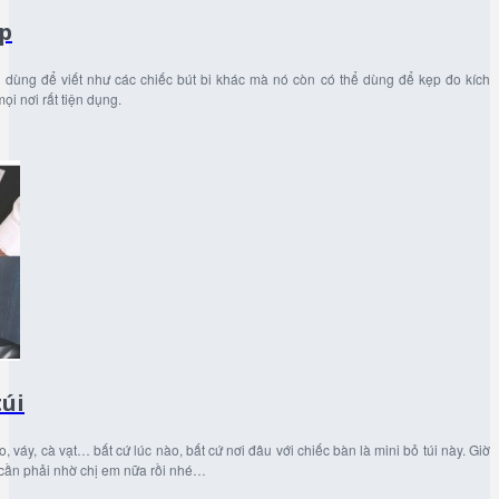
ẹp
i dùng để viết như các chiếc bút bi khác mà nó còn có thể dùng để kẹp đo kích
ọi nơi rất tiện dụng.
túi
 váy, cà vạt… bất cứ lúc nào, bất cứ nơi đâu với chiếc bàn là mini bỏ túi này. Giờ
cần phải nhờ chị em nữa rồi nhé…