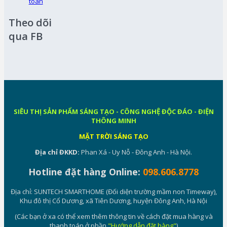
toán
Theo dõi
qua FB
SIÊU THỊ SẢN PHẨM SÁNG TẠO - CÔNG NGHỆ ĐỘC ĐÁO - ĐIỆN
THÔNG MINH
MẶT TRỜI SÁNG TẠO
Địa chỉ ĐKKD:
Phan Xá - Uy Nỗ - Đông Anh - Hà Nội.
Hotline đặt hàng Online:
098.606.8778
Địa chỉ: SUNTECH SMARTHOME (Đối diện trường mầm non Timeway),
Khu đô thị Cổ Dương, xã Tiên Dương, huyện Đông Anh, Hà Nội
(Các bạn ở xa có thể xem thêm thông tin về cách đặt mua hàng và
thanh toán ở phần
"Hướng dẫn đặt hàng"
)