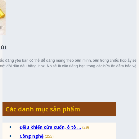
túi
sắc đáng yêu bạn có thể dễ dàng mang theo bên mình, bên trong chiếc hộp ấy sẽ
à một đôi đũa đều bằng Inox. Nó sẽ là của riêng bạn trong các bữa ăn đảm bảo vệ
Các danh mục sản phẩm
Điều khiển cửa cuốn, ô tô ...
(29)
Công nghệ
(255)