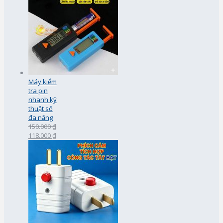
Máy kiểm
tra pin
nhanh kỹ
thuật số
đa năng
150.000 ₫
118.000 ₫