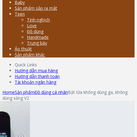
Baby
Sản phẩm sắp ra mắt
Teen
Tinh nghịch
Love
Đồ dùng
Handmade
Trưng bày
Ảo thuật
Sản phẩm khác
Quick Links
Hướng dẫn mua hàng
Hướng dẫn thanh toán
Tài khoản ngân hàng
Home
Sản phẩm
Đồ dùng cá nhân
Bật lửa không dùng ga, không
dùng xăng V2