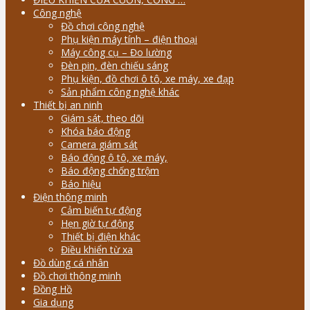
Công nghệ
Đồ chơi công nghệ
Phụ kiện máy tính – điện thoại
Máy công cụ – Đo lường
Đèn pin, đèn chiếu sáng
Phụ kiện, đồ chơi ô tô, xe máy, xe đạp
Sản phẩm công nghệ khác
Thiết bị an ninh
Giám sát, theo dõi
Khóa báo động
Camera giám sát
Báo động ô tô, xe máy,
Báo động chống trộm
Báo hiệu
Điện thông minh
Cảm biến tự động
Hẹn giờ tự động
Thiết bị điện khác
Điều khiển từ xa
Đồ dùng cá nhân
Đồ chơi thông minh
Đồng Hồ
Gia dụng