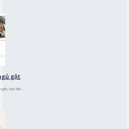
ngủ gật
h gác, học bài…..