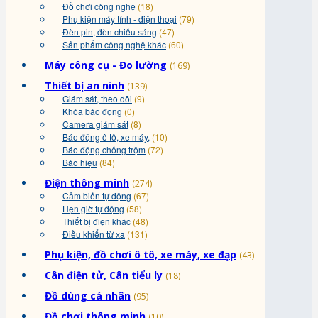
Đồ chơi công nghệ
(18)
Phụ kiện máy tính - điện thoại
(79)
Đèn pin, đèn chiếu sáng
(47)
Sản phẩm công nghệ khác
(60)
Máy công cụ - Đo lường
(169)
Thiết bị an ninh
(139)
Giám sát, theo dõi
(9)
Khóa báo động
(0)
Camera giám sát
(8)
Báo động ô tô, xe máy,
(10)
Báo động chống trộm
(72)
Báo hiệu
(84)
Điện thông minh
(274)
Cảm biến tự động
(67)
Hẹn giờ tự động
(58)
Thiết bị điện khác
(48)
Điều khiển từ xa
(131)
Phụ kiện, đồ chơi ô tô, xe máy, xe đạp
(43)
Cân điện tử, Cân tiểu ly
(18)
Đồ dùng cá nhân
(95)
Đồ chơi thông minh
(10)