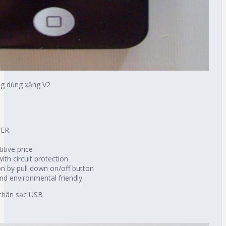
ng dùng xăng V2
ER.
tive price
ith circuit protection
on by pull down on/off button
and environmental friendly
 chân sạc USB