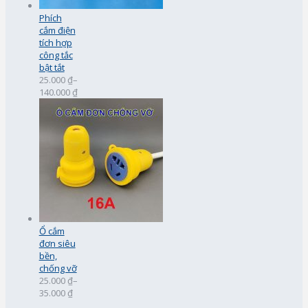
Phích
cắm điện
tích hợp
công tắc
bật tắt
25.000 ₫
–
140.000 ₫
Ổ cắm
đơn siêu
bền,
chống vỡ
25.000 ₫
–
35.000 ₫