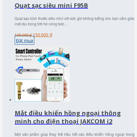
Quạt sạc siêu mini F95B
Quạt sạc kích thước siêu mini với sức gió không tưởng cho bạn cảm giác
mát dịu trong trời hè nóng bức…
150.000 ₫
190.000 ₫
Đặt mua
Mắt điều khiển hồng ngoại thông
minh cho điện thoại JAKCOM i2
Một sản phẩm giúp thay thế hầu hết các điều khiển hồng ngoại trong