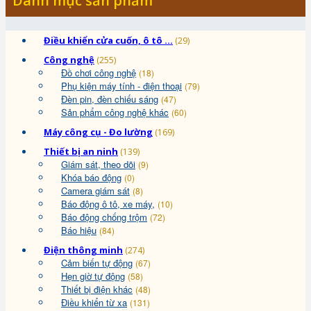
Danh mục sản phẩm
Điều khiển cửa cuốn, ô tô ...
(29)
Công nghệ
(255)
Đồ chơi công nghệ
(18)
Phụ kiện máy tính - điện thoại
(79)
Đèn pin, đèn chiếu sáng
(47)
Sản phẩm công nghệ khác
(60)
Máy công cụ - Đo lường
(169)
Thiết bị an ninh
(139)
Giám sát, theo dõi
(9)
Khóa báo động
(0)
Camera giám sát
(8)
Báo động ô tô, xe máy,
(10)
Báo động chống trộm
(72)
Báo hiệu
(84)
Điện thông minh
(274)
Cảm biến tự động
(67)
Hẹn giờ tự động
(58)
Thiết bị điện khác
(48)
Điều khiển từ xa
(131)