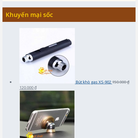
Khuyến mại sốc
Bút khò gas XS-902
150.000 ₫
120.000 ₫