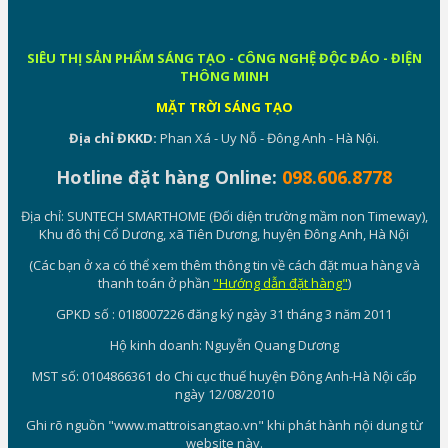
SIÊU THỊ SẢN PHẨM SÁNG TẠO - CÔNG NGHỆ ĐỘC ĐÁO - ĐIỆN
THÔNG MINH
MẶT TRỜI SÁNG TẠO
Địa chỉ ĐKKD:
Phan Xá - Uy Nỗ - Đông Anh - Hà Nội.
Hotline đặt hàng Online:
098.606.8778
Địa chỉ: SUNTECH SMARTHOME (Đối diện trường mầm non Timeway),
Khu đô thị Cổ Dương, xã Tiên Dương, huyện Đông Anh, Hà Nội
(Các bạn ở xa có thể xem thêm thông tin về cách đặt mua hàng và
thanh toán ở phần
"Hướng dẫn đặt hàng"
)
GPKD số : 01I8007226 đăng ký ngày 31 tháng 3 năm 2011
Hộ kinh doanh: Nguyễn Quang Dương
MST số: 0104866361 do Chi cục thuế huyện Đông Anh-Hà Nội cấp
ngày 12/08/2010
Ghi rõ nguồn "www.mattroisangtao.vn" khi phát hành nội dung từ
website này.