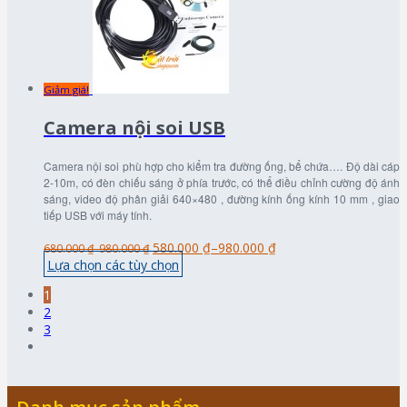
Giảm giá!
Camera nội soi USB
Camera nội soi phù hợp cho kiểm tra đường ống, bể chứa…. Độ dài cáp
2-10m, có đèn chiếu sáng ở phía trước, có thể điều chỉnh cường độ ánh
sáng, video độ phân giải 640×480 , đường kính ống kính 10 mm , giao
tiếp USB với máy tính.
580.000 ₫
–
980.000 ₫
680.000 ₫
–
980.000 ₫
Lựa chọn các tùy chọn
1
2
3