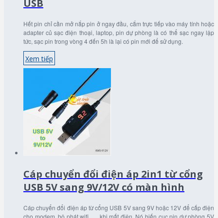
USB
Hết pin chỉ cần mở nắp pin ở ngay đầu, cắm trực tiếp vào máy tính hoặc
adapter củ sạc điện thoại, laptop, pin dự phòng là có thể sạc ngay lập
tức, sạc pin trong vòng 4 đến 5h là lại có pin mới để sử dụng.
Xem tiếp
Cáp chuyển đổi điện áp 2in1 từ cổng
USB 5V sang 9V/12V có màn hình
Cáp chuyển đổi điện áp từ cổng USB 5V sang 9V hoặc 12V để cấp điện
cho modem, bộ phát wifi, … khi mất điện. Nó biến cục pin dự phòng 5V