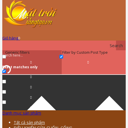
Giỏ hàng
0
Search
Generic filters
Filter by Custom Post Type
Exact matches only
Danh mục sản phẩm
Tất cả sản phẩm
ĐIỀU KHIỂN CỬA CUỐN, CỔNG …