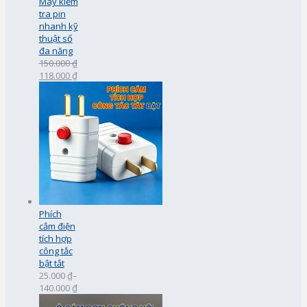
Máy kiểm
tra pin
nhanh kỹ
thuật số
đa năng
150.000 ₫
118.000 ₫
Phích
cắm điện
tích hợp
công tắc
bật tắt
25.000 ₫
–
140.000 ₫