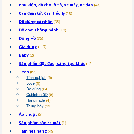
Phụ kiện, đồ chơi ô tô, xe máy, xe đạp
(43)
Cân điện tử, Cân tiểu ly
(18)
Đồ dùng cá nhân
(95)
Đồ chơi thông minh
(10)
Đồng Hồ
(35)
Gia dụng
(117)
Baby
(2)
Sản phẩm độc đáo, sáng tạo khác
(42)
Teen
(62)
Tinh nghịch
(6)
Love
(9)
Đồ dùng
(24)
Cubicfun 3D
(0)
Handmade
(4)
Trưng bày
(19)
Ảo thuật
(5)
Sản phẩm sắp ra mắt
(1)
Tạm hết hàng
(49)