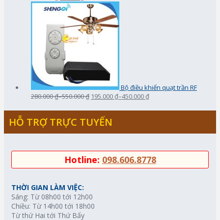
Bộ điều khiển quạt trần RF
280.000 ₫
–
550.000 ₫
195.000 ₫
–
450.000 ₫
HỖ TRỢ TRỰC TUYẾN
Hotline:
098.606.8778
THỜI GIAN LÀM VIỆC:
Sáng: Từ 08h00 tới 12h00
Chiều: Từ 14h00 tới 18h00
Từ thứ Hai tới Thứ Bẩy