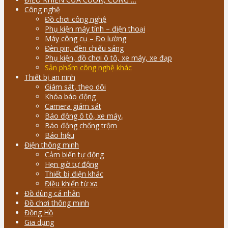
Công nghệ
Đồ chơi công nghệ
Phụ kiện máy tính – điện thoại
Máy công cụ – Đo lường
Đèn pin, đèn chiếu sáng
Phụ kiện, đồ chơi ô tô, xe máy, xe đạp
Sản phẩm công nghệ khác
Thiết bị an ninh
Giám sát, theo dõi
Khóa báo động
Camera giám sát
Báo động ô tô, xe máy,
Báo động chống trộm
Báo hiệu
Điện thông minh
Cảm biến tự động
Hẹn giờ tự động
Thiết bị điện khác
Điều khiển từ xa
Đồ dùng cá nhân
Đồ chơi thông minh
Đồng Hồ
Gia dụng