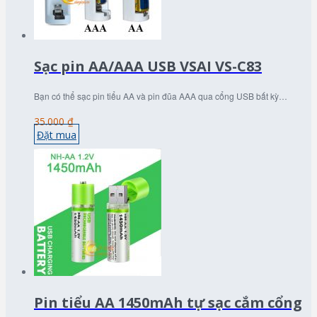
Sạc pin AA/AAA USB VSAI VS-C83
Bạn có thể sạc pin tiểu AA và pin đũa AAA qua cổng USB bất kỳ…
35.000 ₫
Đặt mua
Pin tiểu AA 1450mAh tự sạc cắm cổng