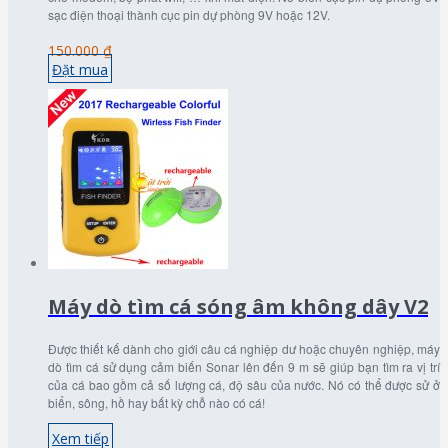
sạc điện thoại thành cục pin dự phòng 9V hoặc 12V.
150.000 ₫
Đặt mua
Máy dò tìm cá sóng âm không dây V2
Được thiết kế dành cho giới câu cá nghiệp dư hoặc chuyên nghiệp, máy
dò tìm cá sử dụng cảm biến Sonar lên đến 9 m sẽ giúp bạn tìm ra vị trí
của cá bao gồm cả số lượng cá, độ sâu của nước. Nó có thể được sử ở
biển, sông, hồ hay bất kỳ chỗ nào có cá!
Xem tiếp