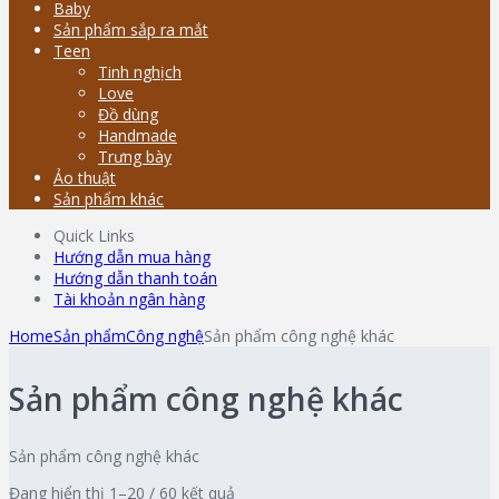
Baby
Sản phẩm sắp ra mắt
Teen
Tinh nghịch
Love
Đồ dùng
Handmade
Trưng bày
Ảo thuật
Sản phẩm khác
Quick Links
Hướng dẫn mua hàng
Hướng dẫn thanh toán
Tài khoản ngân hàng
Home
Sản phẩm
Công nghệ
Sản phẩm công nghệ khác
Sản phẩm công nghệ khác
Sản phẩm công nghệ khác
Đang hiển thị 1–20 / 60 kết quả