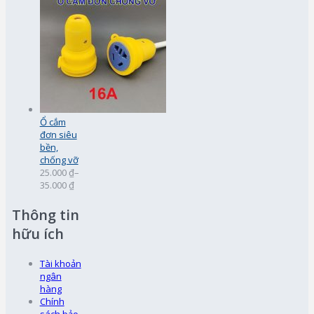
Ổ cắm
đơn siêu
bền,
chống vỡ
25.000 ₫
–
35.000 ₫
Thông tin
hữu ích
Tài khoản
ngân
hàng
Chính