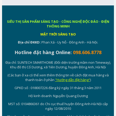
SIÊU THỊ SẢN PHẨM SÁNG TẠO - CÔNG NGHỆ ĐỘC ĐÁO - ĐIỆN
THÔNG MINH
MẶT TRỜI SÁNG TẠO
Địa chỉ ĐKKD:
Phan Xá - Uy Nỗ - Đông Anh - Hà Nội.
Hotline đặt hàng Online:
098.606.8778
Địa chỉ: SUNTECH SMARTHOME (Đối diện trường mầm non Timeway),
Khu đô thị Cổ Dương, xã Tiên Dương, huyện Đông Anh, Hà Nội
(Các bạn ở xa có thể xem thêm thông tin về cách đặt mua hàng và
thanh toán ở phần
"Hướng dẫn đặt hàng"
)
GPKD số : 01I8007226 đăng ký ngày 31 tháng 3 năm 2011
Hộ kinh doanh: Nguyễn Quang Dương
MST số: 0104866361 do Chi cục thuế huyện Đông Anh-Hà Nội cấp
ngày 12/08/2010