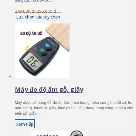
bằng cáp USB 5VDC…
249.000 ₫
–
295.000 ₫
Lựa chọn các tùy chọn
Máy đo độ ẩm gỗ, giấy
Máy được sử dụng để đo độ ẩm (hàm lượngnước) của gỗ, chất xơ, tre,
nứa, bông, thuốc lá, giấy, thực phẩm. Ứng dụng trong công nghiệp chế
biến gỗ, giấy….
Xem tiếp