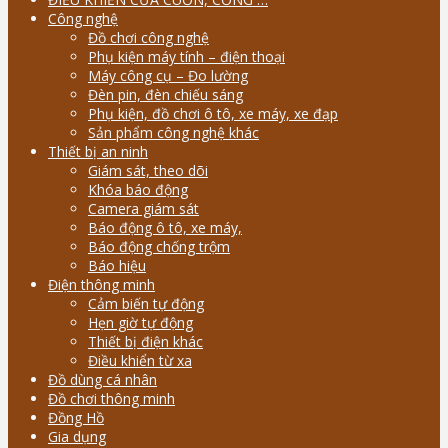
Công nghệ
Đồ chơi công nghệ
Phụ kiện máy tính – điện thoại
Máy công cụ – Đo lường
Đèn pin, đèn chiếu sáng
Phụ kiện, đồ chơi ô tô, xe máy, xe đạp
Sản phẩm công nghệ khác
Thiết bị an ninh
Giám sát, theo dõi
Khóa báo động
Camera giám sát
Báo động ô tô, xe máy,
Báo động chống trộm
Báo hiệu
Điện thông minh
Cảm biến tự động
Hẹn giờ tự động
Thiết bị điện khác
Điều khiển từ xa
Đồ dùng cá nhân
Đồ chơi thông minh
Đồng Hồ
Gia dụng