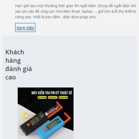
Hẹn giờ sau một khoảng thời gian thì ngắt điện. Dùng để ngắt điện khi
sạc pin các đồ chạy pin như điện thoại, laptop…, giữ cho tuổi thọ thiết bị
nâng cao, nhất là ban đêm , điện đóm phập phù .
Xem tiếp
Khách
hàng
đánh giá
cao