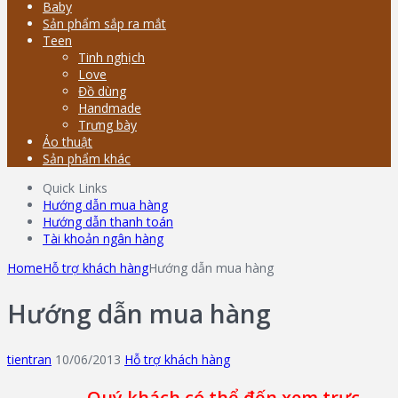
Baby
Sản phẩm sắp ra mắt
Teen
Tinh nghịch
Love
Đồ dùng
Handmade
Trưng bày
Ảo thuật
Sản phẩm khác
Quick Links
Hướng dẫn mua hàng
Hướng dẫn thanh toán
Tài khoản ngân hàng
Home
Hỗ trợ khách hàng
Hướng dẫn mua hàng
Hướng dẫn mua hàng
tientran
10/06/2013
Hỗ trợ khách hàng
Quý khách có thể đến xem trực