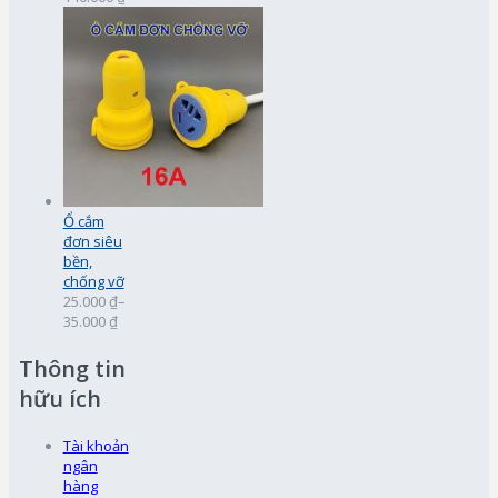
Ổ cắm
đơn siêu
bền,
chống vỡ
25.000 ₫
–
35.000 ₫
Thông tin
hữu ích
Tài khoản
ngân
hàng