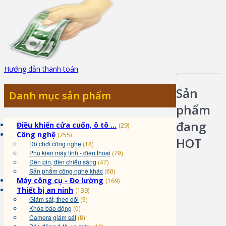
Hướng dẫn thanh toán
Sản
Danh mục sản phẩm
phẩm
đang
Điều khiển cửa cuốn, ô tô ...
(29)
Công nghệ
(255)
HOT
Đồ chơi công nghệ
(18)
Phụ kiện máy tính - điện thoại
(79)
Đèn pin, đèn chiếu sáng
(47)
Sản phẩm công nghệ khác
(60)
Máy công cụ - Đo lường
(169)
Thiết bị an ninh
(139)
Giám sát, theo dõi
(9)
Khóa báo động
(0)
Camera giám sát
(8)