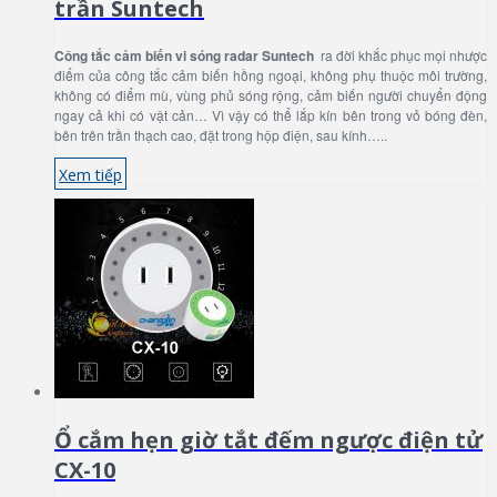
trần Suntech
Công tắc cảm biến vi sóng radar Suntech
ra đời khắc phục mọi nhược
điểm của công tắc cảm biến hồng ngoại, không phụ thuộc môi trường,
không có điểm mù, vùng phủ sóng rộng, cảm biến người chuyển động
ngay cả khi có vật cản… Vì vậy có thể lắp kín bên trong vỏ bóng đèn,
bên trên trần thạch cao, đặt trong hộp điện, sau kính…..
Xem tiếp
Ổ cắm hẹn giờ tắt đếm ngược điện tử
CX-10