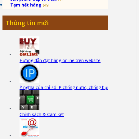
Tạm hết hàng
(49)
Thông tin mới
Hướng dẫn đặt hàng online trên website
Ý nghĩa của chỉ số IP chống nước, chống bụi
Chính sách & Cam kết