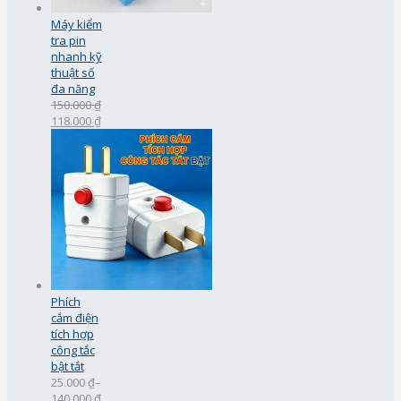
Máy kiểm
tra pin
nhanh kỹ
thuật số
đa năng
150.000 ₫
118.000 ₫
Phích
cắm điện
tích hợp
công tắc
bật tắt
25.000 ₫
–
140.000 ₫