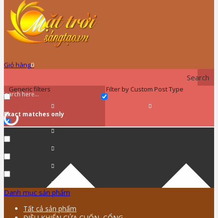
Giỏ hàng
0
Search
Generic filters
Filter by Custom Post Type
Exact matches only
Danh mục sản phẩm
Tất cả sản phẩm
ĐIỀU KHIỂN CỬA CUỐN, CỔNG …