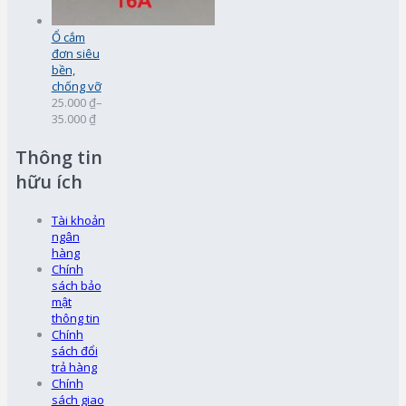
Ổ cắm
đơn siêu
bền,
chống vỡ
25.000 ₫
–
35.000 ₫
Thông tin
hữu ích
Tài khoản
ngân
hàng
Chính
sách bảo
mật
thông tin
Chính
sách đổi
trả hàng
Chính
sách giao