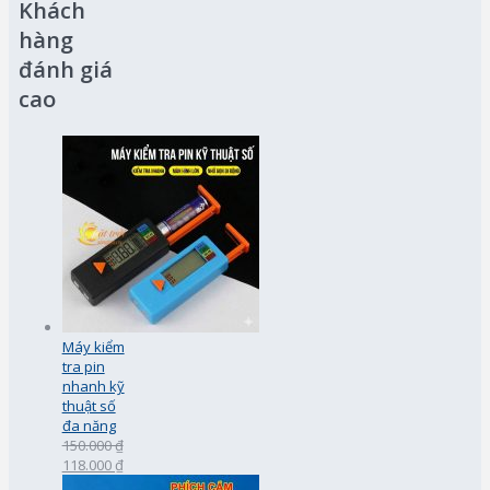
Khách
hàng
đánh giá
cao
Máy kiểm
tra pin
nhanh kỹ
thuật số
đa năng
150.000 ₫
118.000 ₫