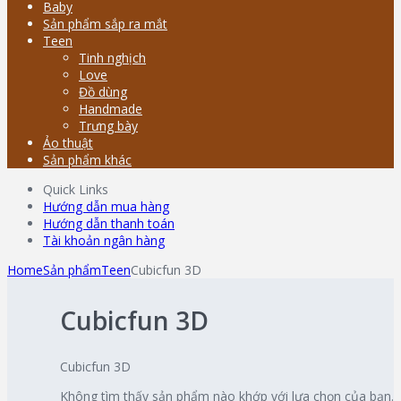
Baby
Sản phẩm sắp ra mắt
Teen
Tinh nghịch
Love
Đồ dùng
Handmade
Trưng bày
Ảo thuật
Sản phẩm khác
Quick Links
Hướng dẫn mua hàng
Hướng dẫn thanh toán
Tài khoản ngân hàng
Home
Sản phẩm
Teen
Cubicfun 3D
Cubicfun 3D
Cubicfun 3D
Không tìm thấy sản phẩm nào khớp với lựa chọn của bạn.