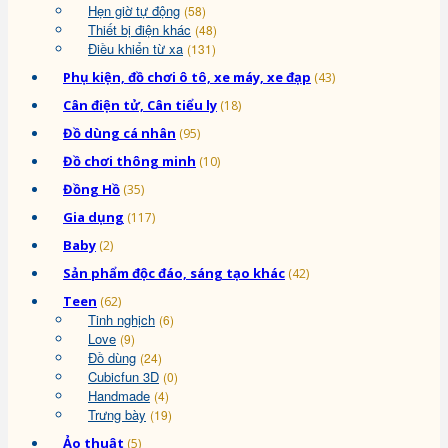
Hẹn giờ tự động
(58)
Thiết bị điện khác
(48)
Điều khiển từ xa
(131)
Phụ kiện, đồ chơi ô tô, xe máy, xe đạp
(43)
Cân điện tử, Cân tiểu ly
(18)
Đồ dùng cá nhân
(95)
Đồ chơi thông minh
(10)
Đồng Hồ
(35)
Gia dụng
(117)
Baby
(2)
Sản phẩm độc đáo, sáng tạo khác
(42)
Teen
(62)
Tinh nghịch
(6)
Love
(9)
Đồ dùng
(24)
Cubicfun 3D
(0)
Handmade
(4)
Trưng bày
(19)
Ảo thuật
(5)