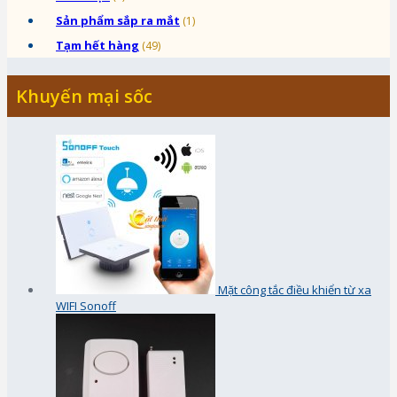
Sản phẩm sắp ra mắt
(1)
Tạm hết hàng
(49)
Khuyến mại sốc
Mặt công tắc điều khiển từ xa
WIFI Sonoff