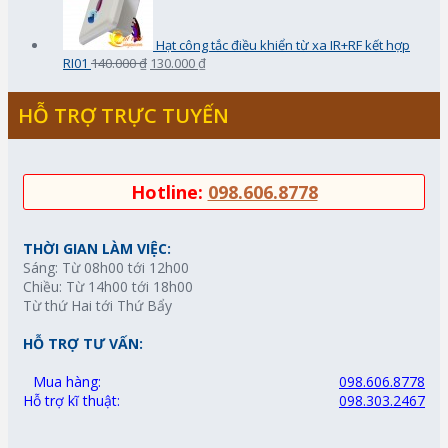
Hạt công tắc điều khiển từ xa IR+RF kết hợp
RI01
140.000 ₫
130.000 ₫
HỖ TRỢ TRỰC TUYẾN
Hotline:
098.606.8778
THỜI GIAN LÀM VIỆC:
Sáng: Từ 08h00 tới 12h00
Chiều: Từ 14h00 tới 18h00
Từ thứ Hai tới Thứ Bẩy
HỖ TRỢ TƯ VẤN:
Mua hàng:
098.606.8778
Hỗ trợ kĩ thuật:
098.303.2467