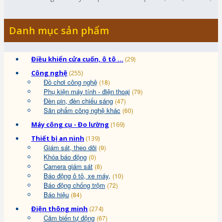
Danh mục sản phẩm
Điều khiển cửa cuốn, ô tô ...
(29)
Công nghệ
(255)
Đồ chơi công nghệ
(18)
Phụ kiện máy tính - điện thoại
(79)
Đèn pin, đèn chiếu sáng
(47)
Sản phẩm công nghệ khác
(60)
Máy công cụ - Đo lường
(169)
Thiết bị an ninh
(139)
Giám sát, theo dõi
(9)
Khóa báo động
(0)
Camera giám sát
(8)
Báo động ô tô, xe máy,
(10)
Báo động chống trộm
(72)
Báo hiệu
(84)
Điện thông minh
(274)
Cảm biến tự động
(67)