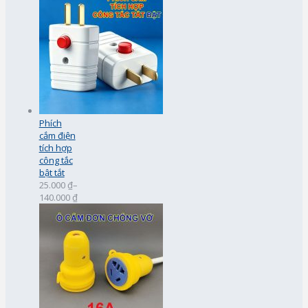
Phích
cắm điện
tích hợp
công tắc
bật tắt
25.000 ₫
–
140.000 ₫