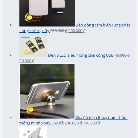
Báo động cảm biến rung phát
sóng không dây
250.000 ₫
200.000 ₫
Đèn 3 LED siêu mỏng cắm cổng USB
40.000 ₫
30.000 ₫
Giá đỡ điện thoại nam châm
thông minh xoay 360 độ
230.000 ₫
150.000 ₫