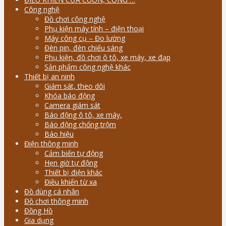
Công nghệ
Đồ chơi công nghệ
Phụ kiện máy tính – điện thoại
Máy công cụ – Đo lường
Đèn pin, đèn chiếu sáng
Phụ kiện, đồ chơi ô tô, xe máy, xe đạp
Sản phẩm công nghệ khác
Thiết bị an ninh
Giám sát, theo dõi
Khóa báo động
Camera giám sát
Báo động ô tô, xe máy,
Báo động chống trộm
Báo hiệu
Điện thông minh
Cảm biến tự động
Hẹn giờ tự động
Thiết bị điện khác
Điều khiển từ xa
Đồ dùng cá nhân
Đồ chơi thông minh
Đồng Hồ
Gia dụng