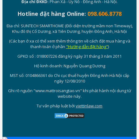
Địa chỉ ĐKKD:
Phan Xá - Uy Nỗ - Đông Anh - Hà Nội.
Hotline đặt hàng Online:
098.606.8778
Địa chỉ: SUNTECH SMARTHOME (Đối diện trường mầm non Timeway),
Khu đô thị Cổ Dương, xã Tiên Dương, huyện Đông Anh, Hà Nội
(Các bạn ở xa có thể xem thêm thông tin về cách đặt mua hàng và
thanh toán ở phần
"Hướng dẫn đặt hàng"
)
GPKD số : 01I8007226 đăng ký ngày 31 tháng 3 năm 2011
Hộ kinh doanh: Nguyễn Quang Dương
MST số: 0104866361 do Chi cục thuế huyện Đông Anh-Hà Nội cấp
ngày 12/08/2010
Ghi rõ nguồn "www.mattroisangtao.vn" khi phát hành nội dung từ
website này.
Tư vấn pháp luật bởi
viettinlaw.com