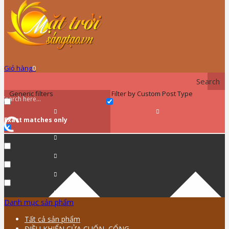
Giỏ hàng
0
Search
Generic filters
Filter by Custom Post Type
Exact matches only
Danh mục sản phẩm
Tất cả sản phẩm
ĐIỀU KHIỂN CỬA CUỐN, CỔNG …