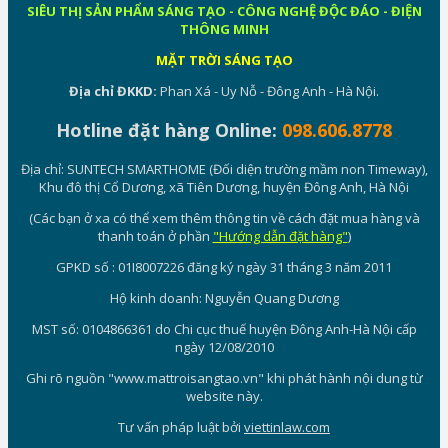
SIÊU THỊ SẢN PHẨM SÁNG TẠO - CÔNG NGHỆ ĐỘC ĐÁO - ĐIỆN
THÔNG MINH
MẶT TRỜI SÁNG TẠO
Địa chỉ ĐKKD:
Phan Xá - Uy Nỗ - Đông Anh - Hà Nội.
Hotline đặt hàng Online:
098.606.8778
Địa chỉ: SUNTECH SMARTHOME (Đối diện trường mầm non Timeway),
Khu đô thị Cổ Dương, xã Tiên Dương, huyện Đông Anh, Hà Nội
(Các bạn ở xa có thể xem thêm thông tin về cách đặt mua hàng và
thanh toán ở phần
"Hướng dẫn đặt hàng"
)
GPKD số : 01I8007226 đăng ký ngày 31 tháng 3 năm 2011
Hộ kinh doanh: Nguyễn Quang Dương
MST số: 0104866361 do Chi cục thuế huyện Đông Anh-Hà Nội cấp
ngày 12/08/2010
Ghi rõ nguồn "www.mattroisangtao.vn" khi phát hành nội dung từ
website này.
Tư vấn pháp luật bởi
viettinlaw.com