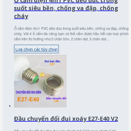
Ổ cắm điện 4in1 PVC dẻo đúc trong
suốt siêu bền, chống va đập, chống
cháy
Ổ cắm điện 4in1 PVC dẻo đúc trong suốt siêu bền, chống va đập, chống
cháy. Với 4 ổ cắm đa năng bạn có thể cắm được hầu hết các loại phích
cắm trên thị trường như 2 chân tròn, 2 chân dẹt, 3 chân dẹt…
Lựa chọn các tùy chọn
Đầu chuyển đổi đui xoáy E27-E40 V2
Đầu chuyển đổi đui đèn đui xoáy từ cỡ nhỏ E27 sang cỡ lớn E40