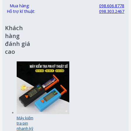
Mua hàng:
098.606.8778
Hỗ trợ kĩ thuật:
098.303.2467
Khách
hàng
đánh giá
cao
Máy kiểm
tra pin
nhanh kỹ