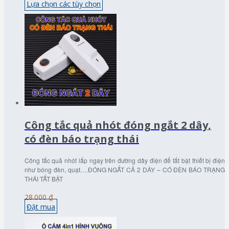
Lựa chọn các tùy chọn
Công tắc quả nhót đóng ngắt 2 dây,
có đèn báo trạng thái
Công tắc quả nhót lắp ngay trên đường dây điện để tắt bật thiết bị điện
như bóng đèn, quạt….ĐÓNG NGẮT CẢ 2 DÂY – CÓ ĐÈN BÁO TRẠNG
THÁI TẮT BẬT
28.000 ₫
Đặt mua