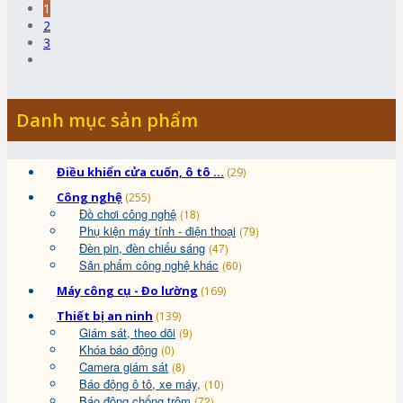
1
2
3
Danh mục sản phẩm
Điều khiển cửa cuốn, ô tô ...
(29)
Công nghệ
(255)
Đồ chơi công nghệ
(18)
Phụ kiện máy tính - điện thoại
(79)
Đèn pin, đèn chiếu sáng
(47)
Sản phẩm công nghệ khác
(60)
Máy công cụ - Đo lường
(169)
Thiết bị an ninh
(139)
Giám sát, theo dõi
(9)
Khóa báo động
(0)
Camera giám sát
(8)
Báo động ô tô, xe máy,
(10)
Báo động chống trộm
(72)