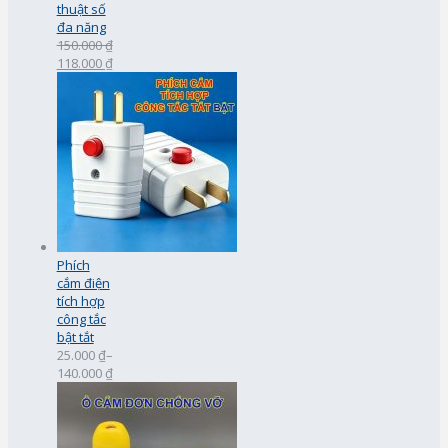
thuật số
đa năng
150.000 ₫
118.000 ₫
Phích
cắm điện
tích hợp
công tắc
bật tắt
25.000 ₫
–
140.000 ₫