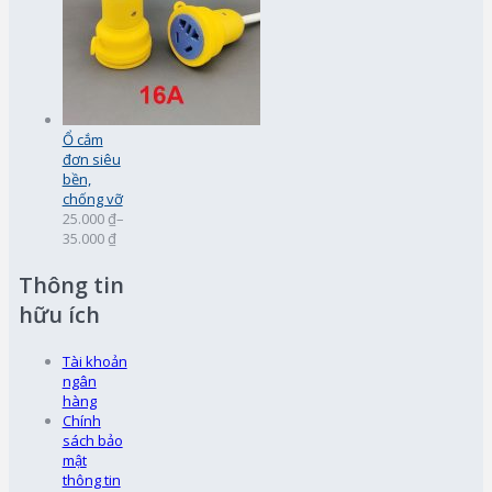
Ổ cắm
đơn siêu
bền,
chống vỡ
25.000 ₫
–
35.000 ₫
Thông tin
hữu ích
Tài khoản
ngân
hàng
Chính
sách bảo
mật
thông tin