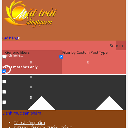
Giỏ hàng
0
Search
Generic filters
Filter by Custom Post Type
Exact matches only
Danh mục sản phẩm
Tất cả sản phẩm
ĐIỀU KHIỂN CỬA CUỐN, CỔNG …