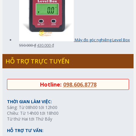
Máy đo góc nghiêng Level Box
550.000 ₫
430.000 ₫
HỖ TRỢ TRỰC TUYẾN
Hotline:
098.606.8778
THỜI GIAN LÀM VIỆC:
Sáng: Từ 08h00 tới 12h00
Chiều: Từ 14h00 tới 18h00
Từ thứ Hai tới Thứ Bẩy
HỖ TRỢ TƯ VẤN: