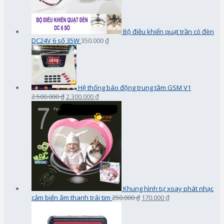
Bộ điều khiển quạt trần có đèn
DC24V 6 số 35W
350.000 ₫
Hệ thống báo động trung tâm GSM V1
2.500.000 ₫
2.300.000 ₫
Khung hình tự xoay phát nhạc
cảm biến âm thanh trái tim
250.000 ₫
170.000 ₫