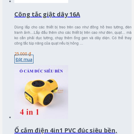
Công tắc giật dây 16A
Dùng lắp cho các thiết bị treo trên cao như đồng hồ treo tường, đèn
tranh ảnh…Lắp đấu thêm cho các thiết bị trên cao như đèn, quạt… mà
ko cần phải đục tường, chạy thêm ống gen và dây diện. Có thể thay
công tắc túp năng của quạt nếu bị hỏng …
25.000 ₫
Đặt mua
Ổ cắm điện 4in1 PVC đúc siêu bền,