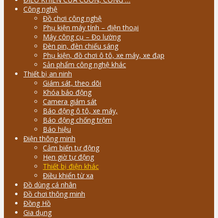
Công nghệ
Đồ chơi công nghệ
Phụ kiện máy tính – điện thoại
Máy công cụ – Đo lường
Đèn pin, đèn chiếu sáng
Phụ kiện, đồ chơi ô tô, xe máy, xe đạp
Sản phẩm công nghệ khác
Thiết bị an ninh
Giám sát, theo dõi
Khóa báo động
Camera giám sát
Báo động ô tô, xe máy,
Báo động chống trộm
Báo hiệu
Điện thông minh
Cảm biến tự động
Hẹn giờ tự động
Thiết bị điện khác
Điều khiển từ xa
Đồ dùng cá nhân
Đồ chơi thông minh
Đồng Hồ
Gia dụng