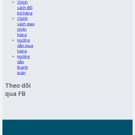
Chính
sách đổi
trả hàng
Chính
sách giao
nhận
hàng
Hướng
dẫn mua
hàng
Hướng
dẫn
thanh
toán
Theo dõi
qua FB