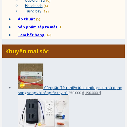
Cubicfun 3D
(0)
Handmade
(4)
Trưng bày
(19)
Ảo thuật
(5)
Sản phẩm sắp ra mắt
(1)
Tạm hết hàng
(49)
Khuyến mại sốc
Công tắc điều khiển từ xa thông minh sử dụng
song song với công tắc tay cũ
250.000 ₫
190.000 ₫