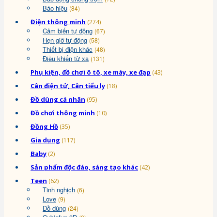
Báo hiệu
(84)
Điện thông minh
(274)
Cảm biến tự động
(67)
Hẹn giờ tự động
(58)
Thiết bị điện khác
(48)
Điều khiển từ xa
(131)
Phụ kiện, đồ chơi ô tô, xe máy, xe đạp
(43)
Cân điện tử, Cân tiểu ly
(18)
Đồ dùng cá nhân
(95)
Đồ chơi thông minh
(10)
Đồng Hồ
(35)
Gia dụng
(117)
Baby
(2)
Sản phẩm độc đáo, sáng tạo khác
(42)
Teen
(62)
Tinh nghịch
(6)
Love
(9)
Đồ dùng
(24)