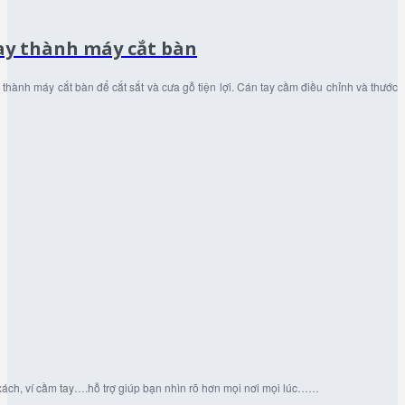
ay thành máy cắt bàn
thành máy cắt bàn để cắt sắt và cưa gỗ tiện lợi. Cán tay cầm điều chỉnh và thước
úi xách, ví cầm tay….hỗ trợ giúp bạn nhìn rõ hơn mọi nơi mọi lúc……