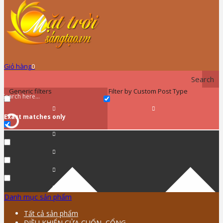
Giỏ hàng
0
Search
Generic filters
Filter by Custom Post Type
Exact matches only
Danh mục sản phẩm
Tất cả sản phẩm
ĐIỀU KHIỂN CỬA CUỐN, CỔNG …