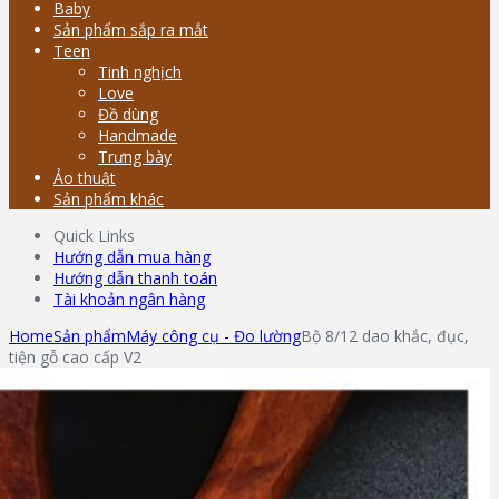
Baby
Sản phẩm sắp ra mắt
Teen
Tinh nghịch
Love
Đồ dùng
Handmade
Trưng bày
Ảo thuật
Sản phẩm khác
Quick Links
Hướng dẫn mua hàng
Hướng dẫn thanh toán
Tài khoản ngân hàng
Home
Sản phẩm
Máy công cụ - Đo lường
Bộ 8/12 dao khắc, đục,
tiện gỗ cao cấp V2