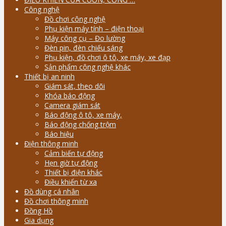
Công nghệ
Đồ chơi công nghệ
Phụ kiện máy tính – điện thoại
Máy công cụ – Đo lường
Đèn pin, đèn chiếu sáng
Phụ kiện, đồ chơi ô tô, xe máy, xe đạp
Sản phẩm công nghệ khác
Thiết bị an ninh
Giám sát, theo dõi
Khóa báo động
Camera giám sát
Báo động ô tô, xe máy,
Báo động chống trộm
Báo hiệu
Điện thông minh
Cảm biến tự động
Hẹn giờ tự động
Thiết bị điện khác
Điều khiển từ xa
Đồ dùng cá nhân
Đồ chơi thông minh
Đồng Hồ
Gia dụng