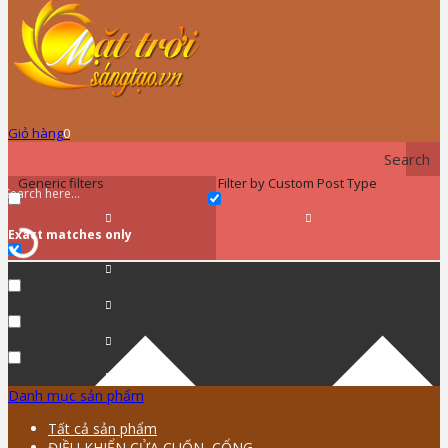
Giỏ hàng
0
Search
Generic filters
Filter by Custom Post Type
Exact matches only
Danh mục sản phẩm
Tất cả sản phẩm
ĐIỀU KHIỂN CỬA CUỐN, CỔNG …