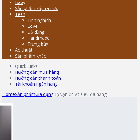
Baby
Sản phẩm sắp ra mắt
Teen
Tinh nghịch
Love
Đồ dùng
Handmade
Trưng bày
Ảo thuật
Sản phẩm khác
Quick Links
Hướng dẫn mua hàng
Hướng dẫn thanh toán
Tài khoản ngân hàng
Home
Sản phẩm
Gia dụng
Bộ vặn ốc vít siêu đa năng