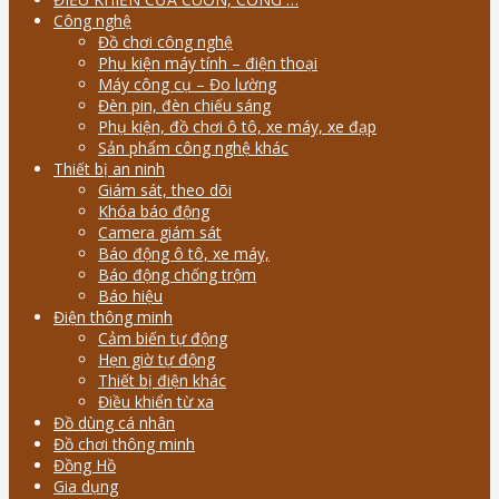
Công nghệ
Đồ chơi công nghệ
Phụ kiện máy tính – điện thoại
Máy công cụ – Đo lường
Đèn pin, đèn chiếu sáng
Phụ kiện, đồ chơi ô tô, xe máy, xe đạp
Sản phẩm công nghệ khác
Thiết bị an ninh
Giám sát, theo dõi
Khóa báo động
Camera giám sát
Báo động ô tô, xe máy,
Báo động chống trộm
Báo hiệu
Điện thông minh
Cảm biến tự động
Hẹn giờ tự động
Thiết bị điện khác
Điều khiển từ xa
Đồ dùng cá nhân
Đồ chơi thông minh
Đồng Hồ
Gia dụng