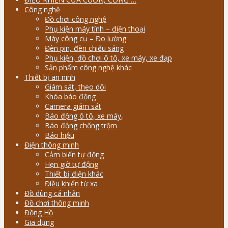
Công nghệ
Đồ chơi công nghệ
Phụ kiện máy tính – điện thoại
Máy công cụ – Đo lường
Đèn pin, đèn chiếu sáng
Phụ kiện, đồ chơi ô tô, xe máy, xe đạp
Sản phẩm công nghệ khác
Thiết bị an ninh
Giám sát, theo dõi
Khóa báo động
Camera giám sát
Báo động ô tô, xe máy,
Báo động chống trộm
Báo hiệu
Điện thông minh
Cảm biến tự động
Hẹn giờ tự động
Thiết bị điện khác
Điều khiển từ xa
Đồ dùng cá nhân
Đồ chơi thông minh
Đồng Hồ
Gia dụng