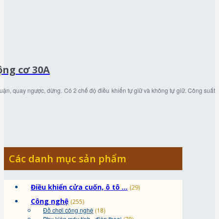
ộng cơ 30A
uận, quay ngược, dừng. Có 2 chế độ điều khiển tự giữ và không tự giữ. Công suất
Các danh mục sản phẩm
Điều khiển cửa cuốn, ô tô ...
(29)
Công nghệ
(255)
Đồ chơi công nghệ
(18)
Phụ kiện máy tính - điện thoại
(79)