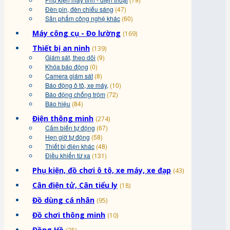
Đèn pin, đèn chiếu sáng
(47)
Sản phẩm công nghệ khác
(60)
Máy công cụ - Đo lường
(169)
Thiết bị an ninh
(139)
Giám sát, theo dõi
(9)
Khóa báo động
(0)
Camera giám sát
(8)
Báo động ô tô, xe máy,
(10)
Báo động chống trộm
(72)
Báo hiệu
(84)
Điện thông minh
(274)
Cảm biến tự động
(67)
Hẹn giờ tự động
(58)
Thiết bị điện khác
(48)
Điều khiển từ xa
(131)
Phụ kiện, đồ chơi ô tô, xe máy, xe đạp
(43)
Cân điện tử, Cân tiểu ly
(18)
Đồ dùng cá nhân
(95)
Đồ chơi thông minh
(10)
Đồng Hồ