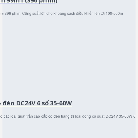
ớn 99in1 (396 phím)
m = 396 phím. Công suất lớn cho khoảng cách điều khiển lên tới 100-500m
ó đèn DC24V 6 số 35-60W
 các loại quạt trần cao cấp có đèn trang trí loại động cơ quạt DC24V 35-60W 6