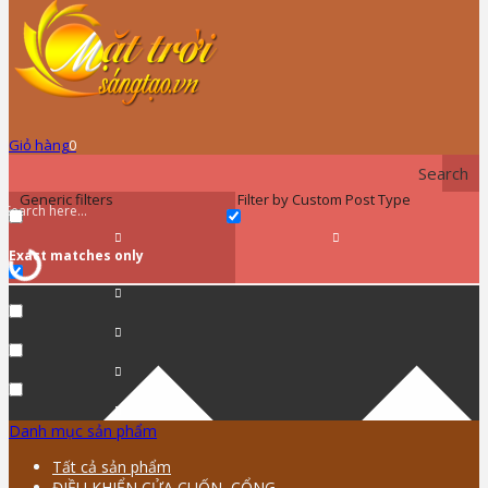
Giỏ hàng
0
Search
Generic filters
Filter by Custom Post Type
Exact matches only
Danh mục sản phẩm
Tất cả sản phẩm
ĐIỀU KHIỂN CỬA CUỐN, CỔNG …