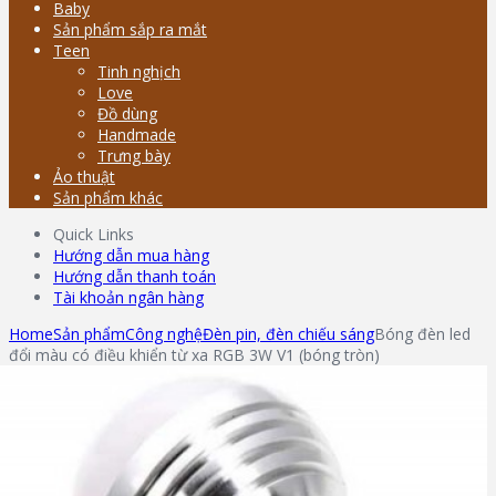
Baby
Sản phẩm sắp ra mắt
Teen
Tinh nghịch
Love
Đồ dùng
Handmade
Trưng bày
Ảo thuật
Sản phẩm khác
Quick Links
Hướng dẫn mua hàng
Hướng dẫn thanh toán
Tài khoản ngân hàng
Home
Sản phẩm
Công nghệ
Đèn pin, đèn chiếu sáng
Bóng đèn led
đổi màu có điều khiển từ xa RGB 3W V1 (bóng tròn)