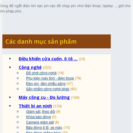
 Dùng để ngắt điện khi sạc pin các đồ chạy pin như điện thoại, laptop…, giữ cho
 đóm phập phù .
Các danh mục sản phẩm
Điều khiển cửa cuốn, ô tô ...
(29)
Công nghệ
(255)
Đồ chơi công nghệ
(18)
Phụ kiện máy tính - điện thoại
(79)
Đèn pin, đèn chiếu sáng
(47)
Sản phẩm công nghệ khác
(60)
Máy công cụ - Đo lường
(169)
Thiết bị an ninh
(139)
Giám sát, theo dõi
(9)
Khóa báo động
(0)
Camera giám sát
(8)
Báo động ô tô, xe máy,
(10)
Báo động chống trộm
(72)