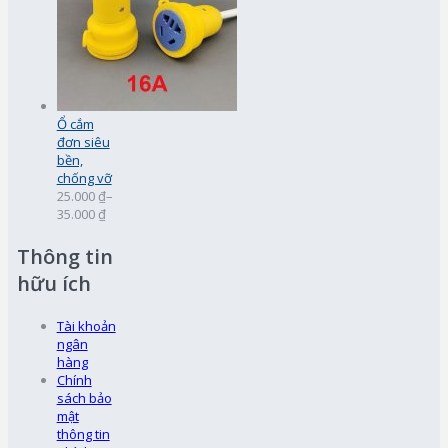
Ổ cắm
đơn siêu
bền,
chống vỡ
25.000 ₫
–
35.000 ₫
Thông tin
hữu ích
Tài khoản
ngân
hàng
Chính
sách bảo
mật
thông tin