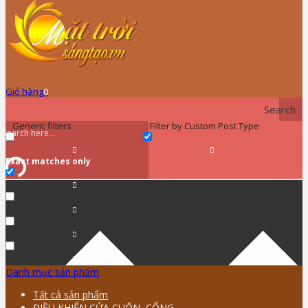
Giỏ hàng
0
Search
Generic filters
Filter by Custom Post Type
Exact matches only
Danh mục sản phẩm
Tất cả sản phẩm
ĐIỀU KHIỂN CỬA CUỐN, CỔNG …