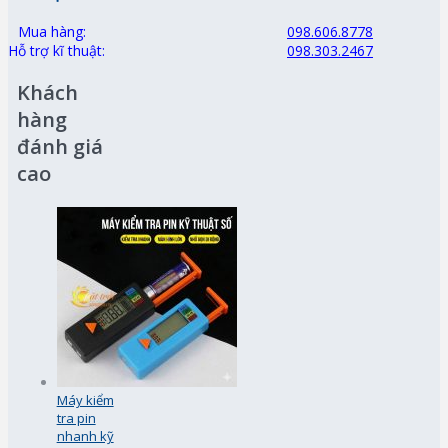
Mua hàng:
098.606.8778
Hỗ trợ kĩ thuật:
098.303.2467
Khách
hàng
đánh giá
cao
Máy kiểm
tra pin
nhanh kỹ