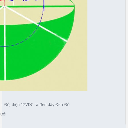
 – Đỏ, điện 12VDC ra đèn dây Đen-Đỏ
dưới