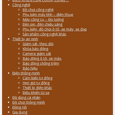
Công nghệ
Đồ chơi công nghệ
Phụ kiện máy tính – điện thoại
Máy công cụ – Đo lường
Đèn pin, đèn chiếu sáng
Phụ kiện, đồ chơi ô tô, xe máy, xe đạp
Sản phẩm công nghệ khác
Thiết bị an ninh
Giám sát, theo dõi
Khóa báo động
Camera giám sát
Báo động ô tô, xe máy,
Báo động chống trộm
Báo hiệu
Điện thông minh
Cảm biến tự động
Hẹn giờ tự động
Thiết bị điện khác
Điều khiển từ xa
Đồ dùng cá nhân
Đồ chơi thông minh
Đồng Hồ
Gia dụng