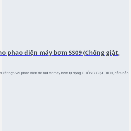
ho phao điện máy bơm SS09 (Chống giật,
9 kết hợp với phao điện để bật tắt máy bơm tự động CHỐNG GIẬT ĐIỆN, đảm bảo