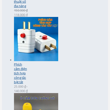
thuật số
đa năng
150.000 ₫
118.000 ₫
Phích
cắm điện
tích hợp
công tắc
bật tắt
25.000 ₫
–
140.000 ₫