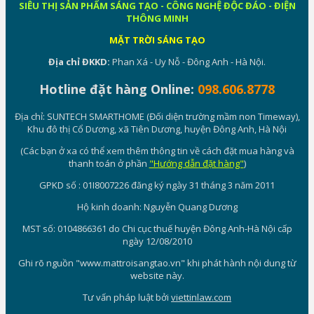
SIÊU THỊ SẢN PHẨM SÁNG TẠO - CÔNG NGHỆ ĐỘC ĐÁO - ĐIỆN
THÔNG MINH
MẶT TRỜI SÁNG TẠO
Địa chỉ ĐKKD:
Phan Xá - Uy Nỗ - Đông Anh - Hà Nội.
Hotline đặt hàng Online:
098.606.8778
Địa chỉ: SUNTECH SMARTHOME (Đối diện trường mầm non Timeway),
Khu đô thị Cổ Dương, xã Tiên Dương, huyện Đông Anh, Hà Nội
(Các bạn ở xa có thể xem thêm thông tin về cách đặt mua hàng và
thanh toán ở phần
"Hướng dẫn đặt hàng"
)
GPKD số : 01I8007226 đăng ký ngày 31 tháng 3 năm 2011
Hộ kinh doanh: Nguyễn Quang Dương
MST số: 0104866361 do Chi cục thuế huyện Đông Anh-Hà Nội cấp
ngày 12/08/2010
Ghi rõ nguồn "www.mattroisangtao.vn" khi phát hành nội dung từ
website này.
Tư vấn pháp luật bởi
viettinlaw.com