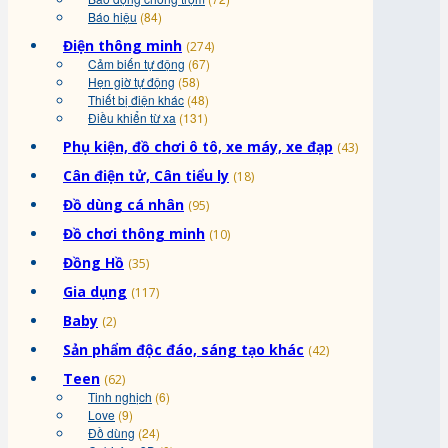
Báo hiệu
(84)
Điện thông minh
(274)
Cảm biến tự động
(67)
Hẹn giờ tự động
(58)
Thiết bị điện khác
(48)
Điều khiển từ xa
(131)
Phụ kiện, đồ chơi ô tô, xe máy, xe đạp
(43)
Cân điện tử, Cân tiểu ly
(18)
Đồ dùng cá nhân
(95)
Đồ chơi thông minh
(10)
Đồng Hồ
(35)
Gia dụng
(117)
Baby
(2)
Sản phẩm độc đáo, sáng tạo khác
(42)
Teen
(62)
Tinh nghịch
(6)
Love
(9)
Đồ dùng
(24)