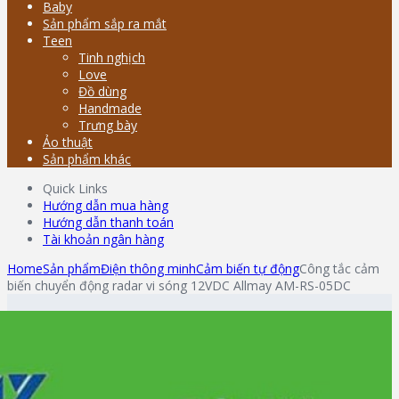
Baby
Sản phẩm sắp ra mắt
Teen
Tinh nghịch
Love
Đồ dùng
Handmade
Trưng bày
Ảo thuật
Sản phẩm khác
Quick Links
Hướng dẫn mua hàng
Hướng dẫn thanh toán
Tài khoản ngân hàng
Home
Sản phẩm
Điện thông minh
Cảm biến tự động
Công tắc cảm
biến chuyển động radar vi sóng 12VDC Allmay AM-RS-05DC