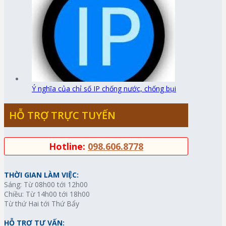
Ý nghĩa của chỉ số IP chống nước, chống bụi
HỖ TRỢ TRỰC TUYẾN
Hotline:
098.606.8778
THỜI GIAN LÀM VIỆC:
Sáng: Từ 08h00 tới 12h00
Chiều: Từ 14h00 tới 18h00
Từ thứ Hai tới Thứ Bẩy
HỖ TRỢ TƯ VẤN: