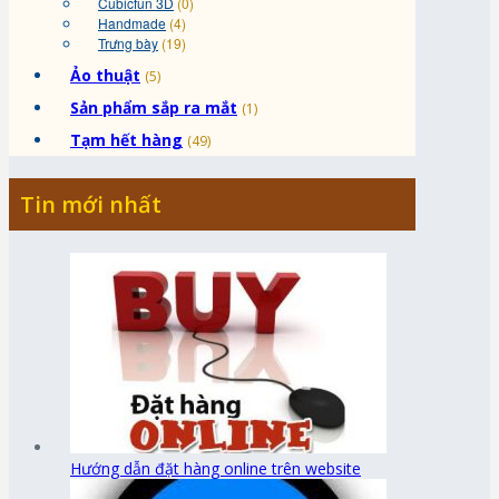
Cubicfun 3D
(0)
Handmade
(4)
Trưng bày
(19)
Ảo thuật
(5)
Sản phẩm sắp ra mắt
(1)
Tạm hết hàng
(49)
Tin mới nhất
Hướng dẫn đặt hàng online trên website