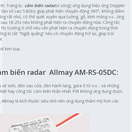
nh: Trang bị
cảm biên radar
(vi sóng) ứng dụng hiệu ứng Doppler
 ở tần số cao 5.8Ghz giúp phát hiện chuyển động 360°, không điểm
động rất nhỏ, có thể quét xuyên qua tường, gỗ, kính mỏng v.v…ứng
èn sau 18-25s nếu không phát hiện ra chuyển động nữa. Công tắc
n thị trường ở chỗ nếu vẫn phát hiện ra chuyển động trong thời
ng bị tắt “Ngắt quãng” nếu có chuyển động trở lại, giúp trải
i.
hể kim loại.
ảm biến radar Allmay AM-RS-05DC:
à vệ sinh, đèn sau cửa, đèn hành lang, gara ô tô v.v… và những
iệt hay công tắc cảm biến thân nhiệt PIR không ứng dụng được.
 Allmay là kích thước siêu nhỏ nên ứng dụng thẩm mỹ hơn các