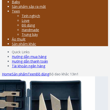
Baby
Sản phẩm sắp ra mắt
Teen
Tinh nghịch
Love
Đồ dùng
Handmade
Trưng bày
Ảo thuật
Sản phẩm khác
Quick Links
Hướng dẫn mua hàng
Hướng dẫn thanh toán
Tài khoản ngân hàng
Home
Sản phẩm
Teen
Đồ dùng
Bộ dao khắc 13in1