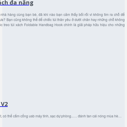
ách đa năng
 nhà hàng cùng bạn bè, đã khi nào bạn cảm thấy bối rối vì không tìm ra chỗ để
chưa? Bạn cũng không thể để chiếc túi thân yêu ở dưới chân hay những chỗ không
óc treo túi xách Foldable Handbag Hook chính là giải pháp hữu hiệu cho những
 V2
át, có thể cắm cổng usb máy tính, sạc dự phòng..…. đánh tan cái nóng mùa hè…