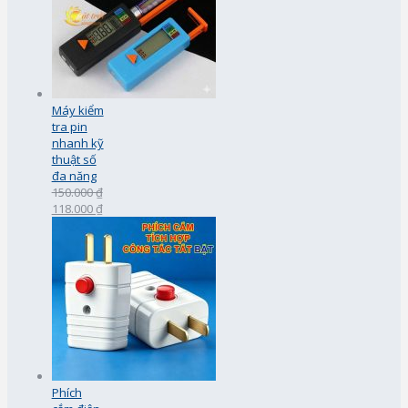
Máy kiểm
tra pin
nhanh kỹ
thuật số
đa năng
150.000 ₫
118.000 ₫
Phích