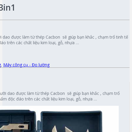
3in1
ỡi dao được làm từ thép Cacbon sẽ giúp bạn khắc , chạm trổ tinh tế
o trên các chất liệu kim loại, gỗ, nhựa …
g
,
Máy công cụ - Đo lường
lưỡi dao được làm từ thép Cacbon sẽ giúp bạn khắc , chạm trổ
hẩm độc đáo trên các chất liệu kim loại, gỗ, nhựa …