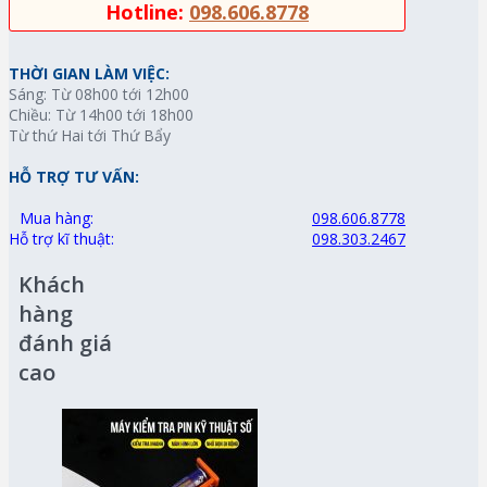
Hotline:
098.606.8778
THỜI GIAN LÀM VIỆC:
Sáng: Từ 08h00 tới 12h00
Chiều: Từ 14h00 tới 18h00
Từ thứ Hai tới Thứ Bẩy
HỖ TRỢ TƯ VẤN:
Mua hàng:
098.606.8778
Hỗ trợ kĩ thuật:
098.303.2467
Khách
hàng
đánh giá
cao