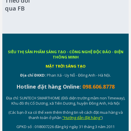
Theo dõi
qua FB
SIÊU THỊ SẢN PHẨM SÁNG TẠO - CÔNG NGHỆ ĐỘC ĐÁO - ĐIỆN
THÔNG MINH
MẶT TRỜI SÁNG TẠO
Địa chỉ ĐKKD:
Phan Xá - Uy Nỗ - Đông Anh - Hà Nội.
Hotline đặt hàng Online:
098.606.8778
Địa chỉ: SUNTECH SMARTHOME (Đối diện trường mầm non Timeway),
Khu đô thị Cổ Dương, xã Tiên Dương, huyện Đông Anh, Hà Nội
(Các bạn ở xa có thể xem thêm thông tin về cách đặt mua hàng và
thanh toán ở phần
"Hướng dẫn đặt hàng"
)
GPKD số : 01I8007226 đăng ký ngày 31 tháng 3 năm 2011