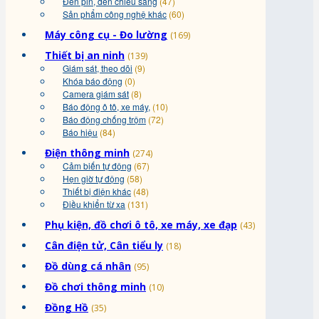
Đèn pin, đèn chiếu sáng
(47)
Sản phẩm công nghệ khác
(60)
Máy công cụ - Đo lường
(169)
Thiết bị an ninh
(139)
Giám sát, theo dõi
(9)
Khóa báo động
(0)
Camera giám sát
(8)
Báo động ô tô, xe máy,
(10)
Báo động chống trộm
(72)
Báo hiệu
(84)
Điện thông minh
(274)
Cảm biến tự động
(67)
Hẹn giờ tự động
(58)
Thiết bị điện khác
(48)
Điều khiển từ xa
(131)
Phụ kiện, đồ chơi ô tô, xe máy, xe đạp
(43)
Cân điện tử, Cân tiểu ly
(18)
Đồ dùng cá nhân
(95)
Đồ chơi thông minh
(10)
Đồng Hồ
(35)