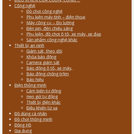
Công nghệ
Đồ chơi công nghệ
Phụ kiện máy tính – điện thoại
Máy công cụ – Đo lường
Đèn pin, đèn chiếu sáng
Phụ kiện, đồ chơi ô tô, xe máy, xe đạp
Sản phẩm công nghệ khác
Thiết bị an ninh
Giám sát, theo dõi
Khóa báo động
Camera giám sát
Báo động ô tô, xe máy,
Báo động chống trộm
Báo hiệu
Điện thông minh
Cảm biến tự động
Hẹn giờ tự động
Thiết bị điện khác
Điều khiển từ xa
Đồ dùng cá nhân
Đồ chơi thông minh
Đồng Hồ
Gia dụng