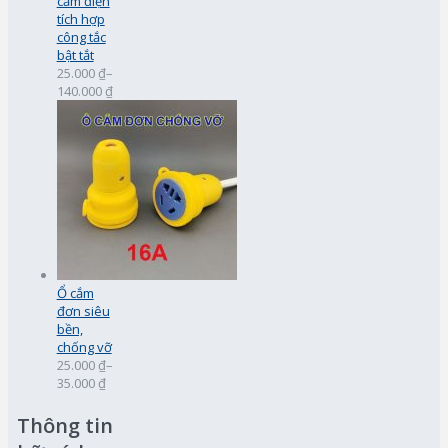
cắm điện
tích hợp
công tắc
bật tắt
25.000 ₫
–
140.000 ₫
Ổ cắm
đơn siêu
bền,
chống vỡ
25.000 ₫
–
35.000 ₫
Thông tin