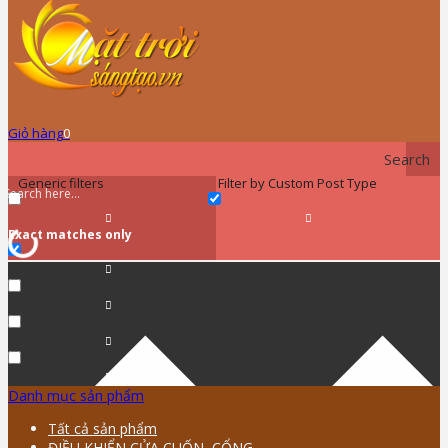
Giỏ hàng
0
Search
Generic filters
Filter by Custom Post Type
Exact matches only
Danh mục sản phẩm
Tất cả sản phẩm
ĐIỀU KHIỂN CỬA CUỐN, CỔNG …