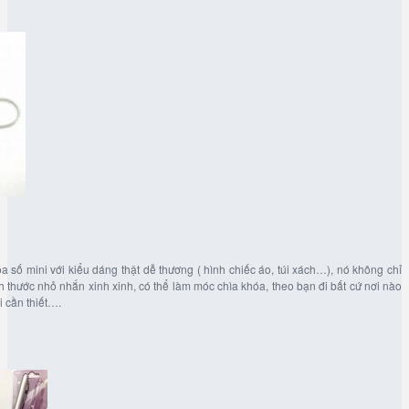
 số mini với kiểu dáng thật dễ thương ( hình chiếc áo, túi xách…), nó không chỉ
ch thước nhỏ nhắn xinh xinh, có thể làm móc chìa khóa, theo bạn đi bất cứ nơi nào
 cần thiết….