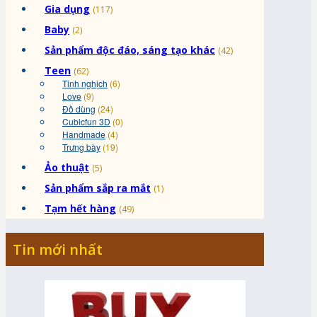
Gia dụng
(117)
Baby
(2)
Sản phẩm độc đáo, sáng tạo khác
(42)
Teen
(62)
Tinh nghịch
(6)
Love
(9)
Đồ dùng
(24)
Cubicfun 3D
(0)
Handmade
(4)
Trưng bày
(19)
Ảo thuật
(5)
Sản phẩm sắp ra mắt
(1)
Tạm hết hàng
(49)
Tin mới nhất