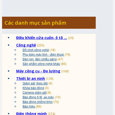
Các danh mục sản phẩm
Điều khiển cửa cuốn, ô tô ...
(29)
Công nghệ
(255)
Đồ chơi công nghệ
(18)
Phụ kiện máy tính - điện thoại
(79)
Đèn pin, đèn chiếu sáng
(47)
Sản phẩm công nghệ khác
(60)
Máy công cụ - Đo lường
(169)
Thiết bị an ninh
(139)
Giám sát, theo dõi
(9)
Khóa báo động
(0)
Camera giám sát
(8)
Báo động ô tô, xe máy,
(10)
Báo động chống trộm
(72)
Báo hiệu
(84)
Điện thông minh
(274)