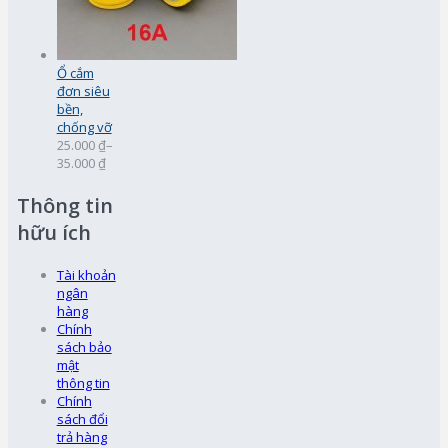
Ổ cắm
đơn siêu
bền,
chống vỡ
25.000 ₫
–
35.000 ₫
Thông tin
hữu ích
Tài khoản
ngân
hàng
Chính
sách bảo
mật
thông tin
Chính
sách đổi
trả hàng