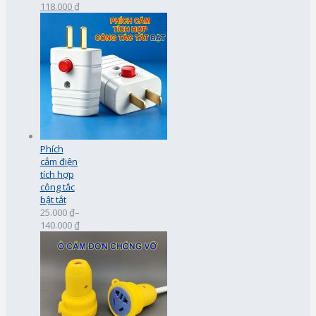
118.000 ₫
Phích
cắm điện
tích hợp
công tắc
bật tắt
25.000 ₫
–
140.000 ₫