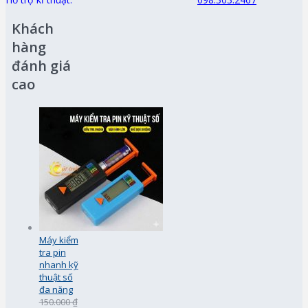
Khách
hàng
đánh giá
cao
Máy kiểm
tra pin
nhanh kỹ
thuật số
đa năng
150.000 ₫