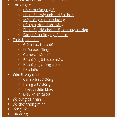
Công nghệ
Đồ chơi công nghệ
Phụ kiện máy tính – điện thoại
Máy công cụ – Đo lường
Đèn pin, đèn chiếu sáng
Phụ kiện, đồ chơi ô tô, xe máy, xe đạp
Sản phẩm công nghệ khác
Thiết bị an ninh
Giám sát, theo dõi
Khóa báo động
Camera giám sát
Báo động ô tô, xe máy,
Báo động chống trộm
Báo hiệu
Điện thông minh
Cảm biến tự động
Hẹn giờ tự động
Thiết bị điện khác
Điều khiển từ xa
Đồ dùng cá nhân
Đồ chơi thông minh
Đồng Hồ
Gia dụng