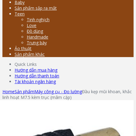
Baby
Sản phẩm sắp ra mắt
Teen
Tinh nghịch
Love
Đồ dùng
Handmade
Trưng bày
Ảo thuật
Sản phẩm khác
Quick Links
Hướng dẫn mua hàng
Hướng dẫn thanh toán
Tài khoản ngân hàng
Home
Sản phẩm
Máy công cụ - Đo lường
Đầu kẹp mũi khoan, khắc
linh hoạt M7.5 kèm trục (mâm cặp)