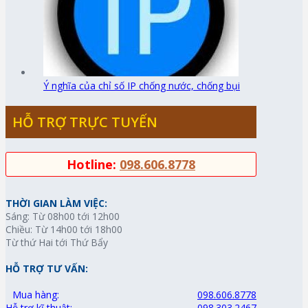
Ý nghĩa của chỉ số IP chống nước, chống bụi
HỖ TRỢ TRỰC TUYẾN
Hotline:
098.606.8778
THỜI GIAN LÀM VIỆC:
Sáng: Từ 08h00 tới 12h00
Chiều: Từ 14h00 tới 18h00
Từ thứ Hai tới Thứ Bẩy
HỖ TRỢ TƯ VẤN:
Mua hàng:
098.606.8778
Hỗ trợ kĩ thuật:
098.303.2467