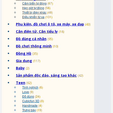
Cảm biến tự động
(67)
Hẹn giờ tự động
(58)
Thiết bị điện khác
(48)
Điều khiển từ xa
(131)
Phụ kiện, đồ chơi ô tô, xe máy, xe đạp
(43)
Cân điện tử, Cân tiểu ly
(18)
Đồ dùng cá nhân
(95)
Đồ chơi thông minh
(10)
Đồng Hồ
(35)
Gia dụng
(117)
Baby
(2)
Sản phẩm độc đáo, sáng tạo khác
(42)
Teen
(62)
Tinh nghịch
(6)
Love
(9)
Đồ dùng
(24)
Cubicfun 3D
(0)
Handmade
(4)
Trưng bày
(19)