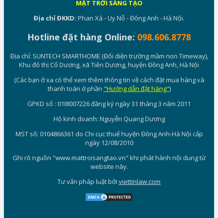
MẶT TRỜI SÁNG TẠO
Địa chỉ ĐKKD:
Phan Xá - Uy Nỗ - Đông Anh - Hà Nội.
Hotline đặt hàng Online:
098.606.8778
Địa chỉ: SUNTECH SMARTHOME (Đối diện trường mầm non Timeway),
Khu đô thị Cổ Dương, xã Tiên Dương, huyện Đông Anh, Hà Nội
(Các bạn ở xa có thể xem thêm thông tin về cách đặt mua hàng và
thanh toán ở phần
"Hướng dẫn đặt hàng"
)
GPKD số : 01I8007226 đăng ký ngày 31 tháng 3 năm 2011
Hộ kinh doanh: Nguyễn Quang Dương
MST số: 0104866361 do Chi cục thuế huyện Đông Anh-Hà Nội cấp
ngày 12/08/2010
Ghi rõ nguồn "www.mattroisangtao.vn" khi phát hành nội dung từ
website này.
Tư vấn pháp luật bởi
viettinlaw.com