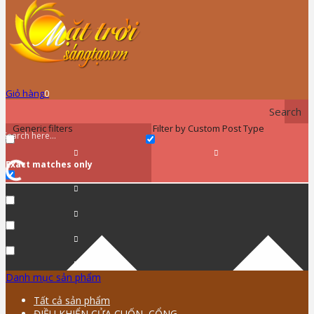
Giỏ hàng
0
Search
Generic filters
Filter by Custom Post Type
Exact matches only
Danh mục sản phẩm
Tất cả sản phẩm
ĐIỀU KHIỂN CỬA CUỐN, CỔNG …