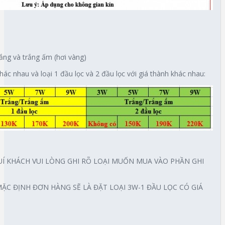
rắng và trắng ấm (hơi vàng)
hác nhau và loại 1 đầu lọc và 2 đầu lọc với giá thành khác nhau:
UÍ KHÁCH VUI LÒNG GHI RÕ LOẠI MUỐN MUA VÀO PHẦN GHI
ẶC ĐỊNH ĐƠN HÀNG SẼ LÀ ĐẶT LOẠI 3W-1 ĐẦU LỌC CÓ GIÁ