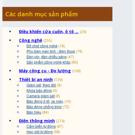
Các danh mục sản phẩm
Điều khiển cửa cuốn, ô tô ...
(29)
Công nghệ
(255)
Đồ chơi công nghệ
(18)
Phụ kiện máy tính - điện thoại
(79)
Đèn pin, đèn chiếu sáng
(47)
Sản phẩm công nghệ khác
(60)
Máy công cụ - Đo lường
(169)
Thiết bị an ninh
(139)
Giám sát, theo dõi
(9)
Khóa báo động
(0)
Camera giám sát
(8)
Báo động ô tô, xe máy,
(10)
Báo động chống trộm
(72)
Báo hiệu
(84)
Điện thông minh
(274)
Cảm biến tự động
(67)
Hẹn giờ tự động
(58)