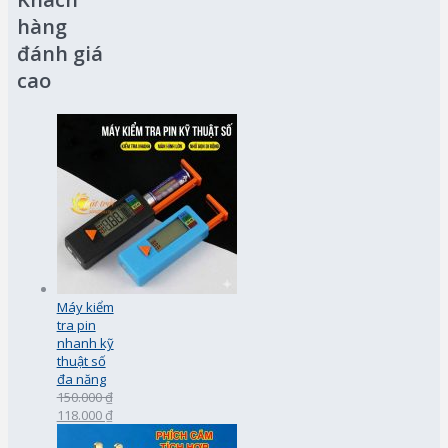
hàng
đánh giá
cao
Máy kiểm
tra pin
nhanh kỹ
thuật số
đa năng
150.000 ₫
118.000 ₫