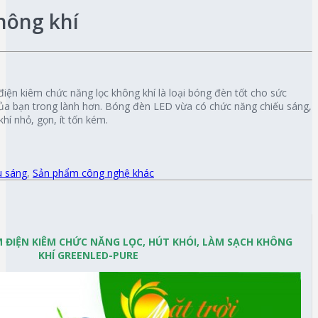
hông khí
điện kiêm chức năng lọc không khí là loại bóng đèn tốt cho sức
của bạn trong lành hơn. Bóng đèn LED vừa có chức năng chiếu sáng,
hí nhỏ, gọn, ít tốn kém.
u sáng
,
Sản phẩm công nghệ khác
ỆM ĐIỆN KIÊM CHỨC NĂNG LỌC, HÚT KHÓI, LÀM SẠCH KHÔNG
KHÍ GREENLED-PURE