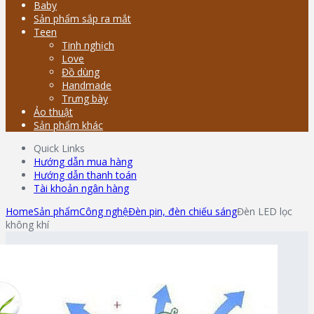
Baby
Sản phẩm sắp ra mắt
Teen
Tinh nghịch
Love
Đồ dùng
Handmade
Trưng bày
Ảo thuật
Sản phẩm khác
Quick Links
Hướng dẫn mua hàng
Hướng dẫn thanh toán
Tài khoản ngân hàng
Home
Sản phẩm
Công nghệ
Đèn pin, đèn chiếu sáng
Đèn LED lọc
không khí