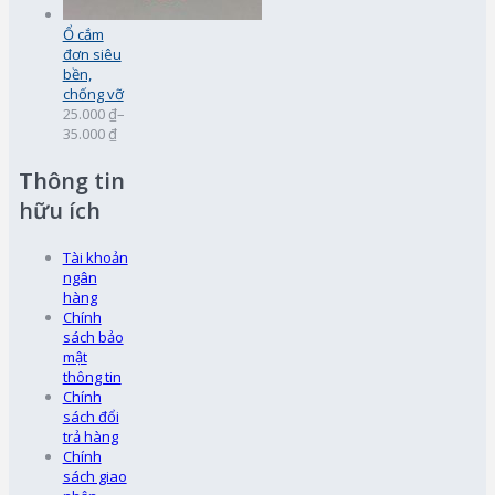
Ổ cắm
đơn siêu
bền,
chống vỡ
25.000 ₫
–
35.000 ₫
Thông tin
hữu ích
Tài khoản
ngân
hàng
Chính
sách bảo
mật
thông tin
Chính
sách đổi
trả hàng
Chính
sách giao