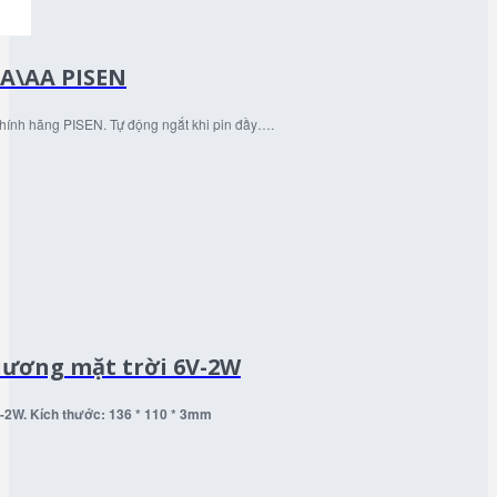
AA\AA PISEN
hính hãng PISEN. Tự động ngắt khi pin đầy….
lương mặt trời 6V-2W
V-2W.
Kích thước: 136 * 110 * 3mm