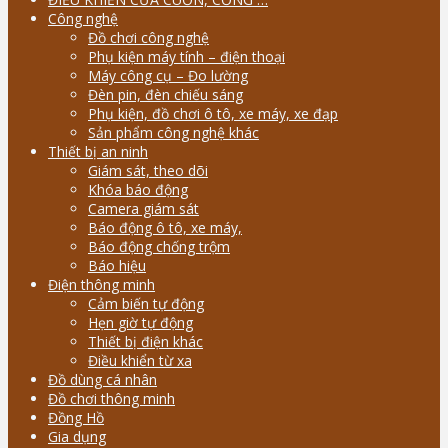
Công nghệ
Đồ chơi công nghệ
Phụ kiện máy tính – điện thoại
Máy công cụ – Đo lường
Đèn pin, đèn chiếu sáng
Phụ kiện, đồ chơi ô tô, xe máy, xe đạp
Sản phẩm công nghệ khác
Thiết bị an ninh
Giám sát, theo dõi
Khóa báo động
Camera giám sát
Báo động ô tô, xe máy,
Báo động chống trộm
Báo hiệu
Điện thông minh
Cảm biến tự động
Hẹn giờ tự động
Thiết bị điện khác
Điều khiển từ xa
Đồ dùng cá nhân
Đồ chơi thông minh
Đồng Hồ
Gia dụng