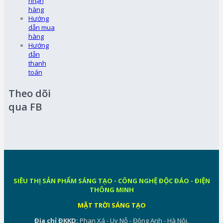
nhận
hàng
Hướng
dẫn mua
hàng
Hướng
dẫn
thanh
toán
Theo dõi
qua FB
SIÊU THỊ SẢN PHẨM SÁNG TẠO - CÔNG NGHỆ ĐỘC ĐÁO - ĐIỆN
THÔNG MINH
MẶT TRỜI SÁNG TẠO
Địa chỉ ĐKKD:
Phan Xá - Uy Nỗ - Đông Anh - Hà Nội.