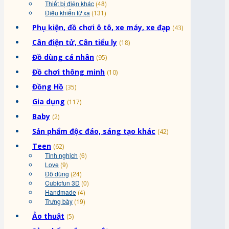
Thiết bị điện khác
(48)
Điều khiển từ xa
(131)
Phụ kiện, đồ chơi ô tô, xe máy, xe đạp
(43)
Cân điện tử, Cân tiểu ly
(18)
Đồ dùng cá nhân
(95)
Đồ chơi thông minh
(10)
Đồng Hồ
(35)
Gia dụng
(117)
Baby
(2)
Sản phẩm độc đáo, sáng tạo khác
(42)
Teen
(62)
Tinh nghịch
(6)
Love
(9)
Đồ dùng
(24)
Cubicfun 3D
(0)
Handmade
(4)
Trưng bày
(19)
Ảo thuật
(5)