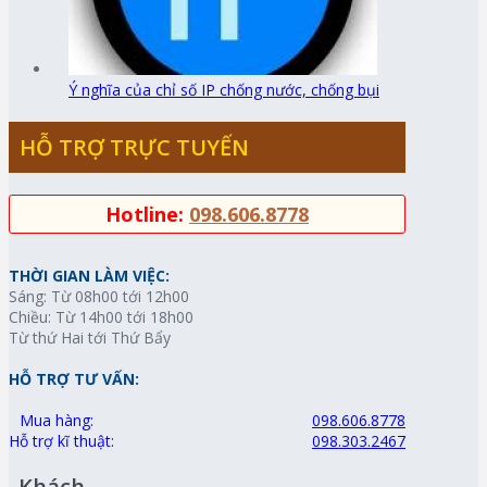
Ý nghĩa của chỉ số IP chống nước, chống bụi
HỖ TRỢ TRỰC TUYẾN
Hotline:
098.606.8778
THỜI GIAN LÀM VIỆC:
Sáng: Từ 08h00 tới 12h00
Chiều: Từ 14h00 tới 18h00
Từ thứ Hai tới Thứ Bẩy
HỖ TRỢ TƯ VẤN:
Mua hàng:
098.606.8778
Hỗ trợ kĩ thuật:
098.303.2467
Khách