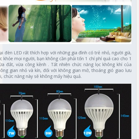
 đèn LED rất thích hợp với những gia đình có trẻ nhỏ, người già,
 khỏe mọi người, bạn không cần phải tốn 1 chí phí quá cao cho 1
ừa đắt, vừa cồng kềnh . Tất nhiên chức năng lọc không khí của
ông gian nhỏ và kín, đối với không gian mở, thoáng gió giao lưu
i, chức năng này sẽ không mấy hiệu quả.