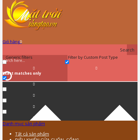
Giỏ hàng
0
Search
Generic filters
Filter by Custom Post Type
Exact matches only
Danh mục sản phẩm
Tất cả sản phẩm
ĐIỀU KHIỂN CỬA CUỐN, CỔNG …