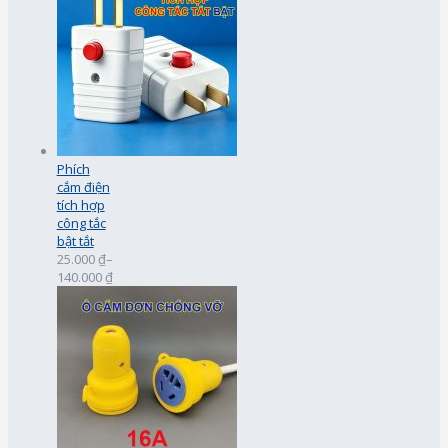
Phích
cắm điện
tích hợp
công tắc
bật tắt
25.000 ₫
–
140.000 ₫