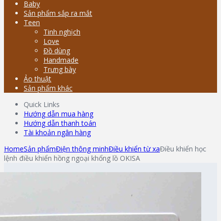
Baby
Sản phẩm sắp ra mắt
Teen
Tinh nghịch
Love
Đồ dùng
Handmade
Trưng bày
Ảo thuật
Sản phẩm khác
Quick Links
Hướng dẫn mua hàng
Hướng dẫn thanh toán
Tài khoản ngân hàng
Home
Sản phẩm
Điện thông minh
Điều khiển từ xa
Điều khiển học
lệnh điều khiển hồng ngoại khổng lồ OKISA