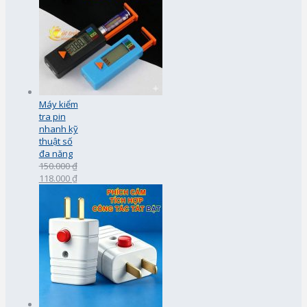
Máy kiểm
tra pin
nhanh kỹ
thuật số
đa năng
150.000 ₫
118.000 ₫