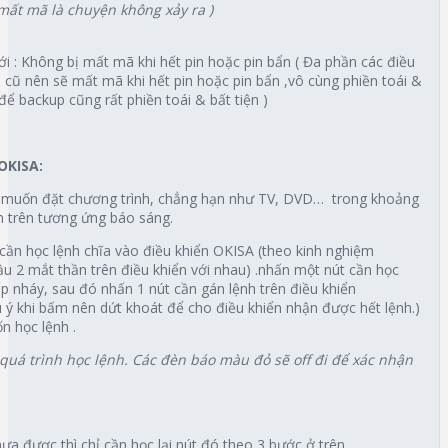
 mất mã là chuyện không xảy ra )
i : Không bị mất mã khi hết pin hoặc pin bẩn ( Đa phần các điều
 cũ nên sẽ mất mã khi hết pin hoặc pin bẩn ,vô cùng phiền toái &
để backup cũng rất phiền toái & bất tiện )
OKISA:
ạn muốn đặt chương trình, chẳng hạn như TV, DVD… trong khoảng
 trên tương ứng báo sáng.
cần học lệnh chĩa vào điều khiển OKISA (theo kinh nghiệm
ầu 2 mắt thần trên điều khiển với nhau) .nhấn một nút cần học
p nháy, sau đó nhấn 1 nút cần gán lệnh trên điều khiển
ý khi bấm nên dứt khoát để cho điều khiển nhận được hết lệnh.)
n học lệnh .
quá trình học lệnh. Các đèn báo màu đỏ sẽ off đi để xác nhận
hưa được thì chỉ cần học lại nút đó theo 3 bước ở trên