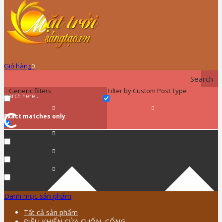
Giỏ hàng
0
Search
Generic filters
Filter by Custom Post Type
Exact matches only
Danh mục sản phẩm
Tất cả sản phẩm
ĐIỀU KHIỂN CỬA CUỐN, CỔNG …