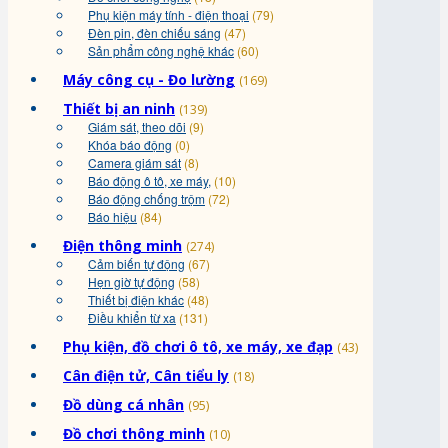
Phụ kiện máy tính - điện thoại
(79)
Đèn pin, đèn chiếu sáng
(47)
Sản phẩm công nghệ khác
(60)
Máy công cụ - Đo lường
(169)
Thiết bị an ninh
(139)
Giám sát, theo dõi
(9)
Khóa báo động
(0)
Camera giám sát
(8)
Báo động ô tô, xe máy,
(10)
Báo động chống trộm
(72)
Báo hiệu
(84)
Điện thông minh
(274)
Cảm biến tự động
(67)
Hẹn giờ tự động
(58)
Thiết bị điện khác
(48)
Điều khiển từ xa
(131)
Phụ kiện, đồ chơi ô tô, xe máy, xe đạp
(43)
Cân điện tử, Cân tiểu ly
(18)
Đồ dùng cá nhân
(95)
Đồ chơi thông minh
(10)