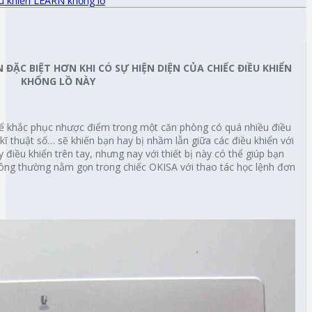
u khiển LEARN khổng lồ
ĐẶC BIỆT HƠN KHI CÓ SỰ HIỆN DIỆN CỦA CHIẾC ĐIỀU KHIỂN
KHỔNG LỒ NÀY
 để khắc phục nhược điểm trong một căn phòng có quá nhiều điều
 kĩ thuật số… sẽ khiến bạn hay bị nhầm lẫn giữa các điều khiển với
điều khiển trên tay, nhưng nay với thiết bị này có thể giúp bạn
hông thường nằm gọn trong chiếc OKISA với thao tác học lệnh đơn