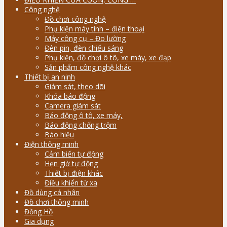
Công nghệ
Đồ chơi công nghệ
Phụ kiện máy tính – điện thoại
Máy công cụ – Đo lường
Đèn pin, đèn chiếu sáng
Phụ kiện, đồ chơi ô tô, xe máy, xe đạp
Sản phẩm công nghệ khác
Thiết bị an ninh
Giám sát, theo dõi
Khóa báo động
Camera giám sát
Báo động ô tô, xe máy,
Báo động chống trộm
Báo hiệu
Điện thông minh
Cảm biến tự động
Hẹn giờ tự động
Thiết bị điện khác
Điều khiển từ xa
Đồ dùng cá nhân
Đồ chơi thông minh
Đồng Hồ
Gia dụng