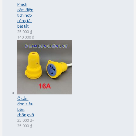
Phích
cắm điện
tích hợp
công tắc
bật tắt
25.000 ₫
–
140.000 ₫
Ổ cắm
đơn siêu
bền,
chống vỡ
25.000 ₫
–
35.000 ₫