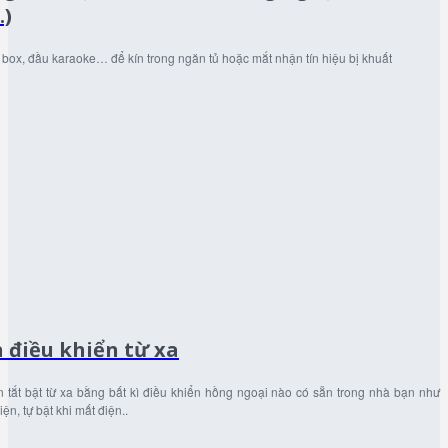
…)
id box, đầu karaoke… để kín trong ngăn tủ hoặc mắt nhận tín hiệu bị khuất
 điều khiển từ xa
tắt bật từ xa bằng bất kì điều khiển hồng ngoại nào có sẵn trong nhà bạn như
ện, tự bật khi mất điện..