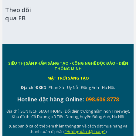
Theo dõi
qua FB
SIÊU THỊ SẢN PHẨM SÁNG TẠO - CÔNG NGHỆ ĐỘC ĐÁO - ĐIỆN
THÔNG MINH
MẶT TRỜI SÁNG TẠO
Địa chỉ ĐKKD:
Phan Xá - Uy Nỗ - Đông Anh - Hà Nội.
Hotline đặt hàng Online:
098.606.8778
Địa chỉ: SUNTECH SMARTHOME (Đối diện trường mầm non Timeway),
Khu đô thị Cổ Dương, xã Tiên Dương, huyện Đông Anh, Hà Nội
(Các bạn ở xa có thể xem thêm thông tin về cách đặt mua hàng và
thanh toán ở phần
"Hướng dẫn đặt hàng"
)