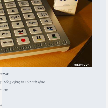
OKISA:
g .Tổng cộng là 160 nút lệnh
27.9cm
ớ