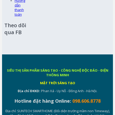
Hướng
dẫn
thanh
toán
Theo dõi
qua FB
SIÊU THỊ SẢN PHẨM SÁNG TẠO - CÔNG NGHỆ ĐỘC ĐÁO - ĐIỆN
THÔNG MINH
MẶT TRỜI SÁNG TẠO
Địa chỉ ĐKKD:
Phan Xá - Uy Nỗ - Đông Anh - Hà Nội.
Hotline đặt hàng Online:
098.606.8778
Địa chỉ: SUNTECH SMARTHOME (Đối diện trường mầm non Timeway),