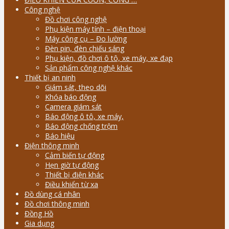
Công nghệ
Đồ chơi công nghệ
Phụ kiện máy tính – điện thoại
Máy công cụ – Đo lường
Đèn pin, đèn chiếu sáng
Phụ kiện, đồ chơi ô tô, xe máy, xe đạp
Sản phẩm công nghệ khác
Thiết bị an ninh
Giám sát, theo dõi
Khóa báo động
Camera giám sát
Báo động ô tô, xe máy,
Báo động chống trộm
Báo hiệu
Điện thông minh
Cảm biến tự động
Hẹn giờ tự động
Thiết bị điện khác
Điều khiển từ xa
Đồ dùng cá nhân
Đồ chơi thông minh
Đồng Hồ
Gia dụng