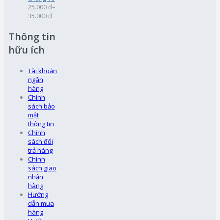
25.000 ₫
–
35.000 ₫
Thông tin
hữu ích
Tài khoản
ngân
hàng
Chính
sách bảo
mật
thông tin
Chính
sách đổi
trả hàng
Chính
sách giao
nhận
hàng
Hướng
dẫn mua
hàng