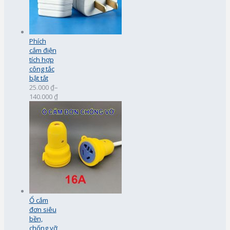
Phích
cắm điện
tích hợp
công tắc
bật tắt
25.000 ₫
–
140.000 ₫
Ổ cắm
đơn siêu
bền,
chống vỡ