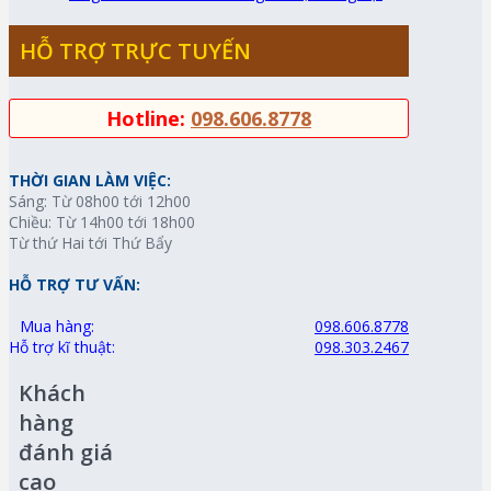
HỖ TRỢ TRỰC TUYẾN
Hotline:
098.606.8778
THỜI GIAN LÀM VIỆC:
Sáng: Từ 08h00 tới 12h00
Chiều: Từ 14h00 tới 18h00
Từ thứ Hai tới Thứ Bẩy
HỖ TRỢ TƯ VẤN:
Mua hàng:
098.606.8778
Hỗ trợ kĩ thuật:
098.303.2467
Khách
hàng
đánh giá
cao