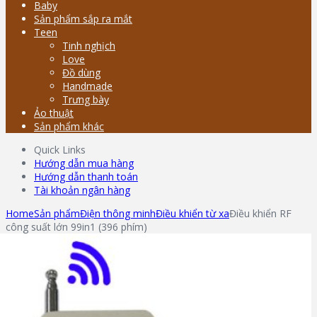
Baby
Sản phẩm sắp ra mắt
Teen
Tinh nghịch
Love
Đồ dùng
Handmade
Trưng bày
Ảo thuật
Sản phẩm khác
Quick Links
Hướng dẫn mua hàng
Hướng dẫn thanh toán
Tài khoản ngân hàng
Home
Sản phẩm
Điện thông minh
Điều khiển từ xa
Điều khiển RF
công suất lớn 99in1 (396 phím)