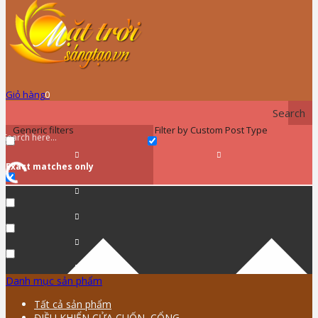
Giỏ hàng
0
Search
Generic filters
Filter by Custom Post Type
Exact matches only
Danh mục sản phẩm
Tất cả sản phẩm
ĐIỀU KHIỂN CỬA CUỐN, CỔNG …