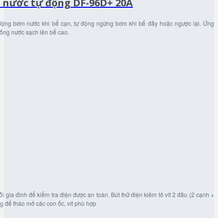
 nước tự động DF-96D+ 20A
động bơm nước khi bể cạn, tự động ngừng bơm khi bể đầy hoặc ngược lại. Ứng
ống nước sạch lên bể cao.
 mỗi gia đình để kiểm tra điện được an toàn. Bút thử điện kiêm tô vít 2 đầu (2 cạnh +
ùng để tháo mở các con ốc, vít phù hợp