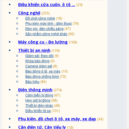
Điều khiển cửa cuốn, ô tô ...
(29)
Công nghệ
(255)
Đồ chơi công nghệ
(18)
Phụ kiện máy tính - điện thoại
(79)
Đèn pin, đèn chiếu sáng
(47)
Sản phẩm công nghệ khác
(60)
Máy công cụ - Đo lường
(169)
Thiết bị an ninh
(139)
Giám sát, theo dõi
(9)
Khóa báo động
(0)
Camera giám sát
(8)
Báo động ô tô, xe máy,
(10)
Báo động chống trộm
(72)
Báo hiệu
(84)
Điện thông minh
(274)
Cảm biến tự động
(67)
Hẹn giờ tự động
(58)
Thiết bị điện khác
(48)
Điều khiển từ xa
(131)
Phụ kiện, đồ chơi ô tô, xe máy, xe đạp
(43)
Cân điện tử, Cân tiểu ly
(18)