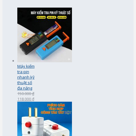
Máy kiểm
tra pin
nhanh kỹ
thuật số
đa năng
150.000 ₫
118.000 ₫