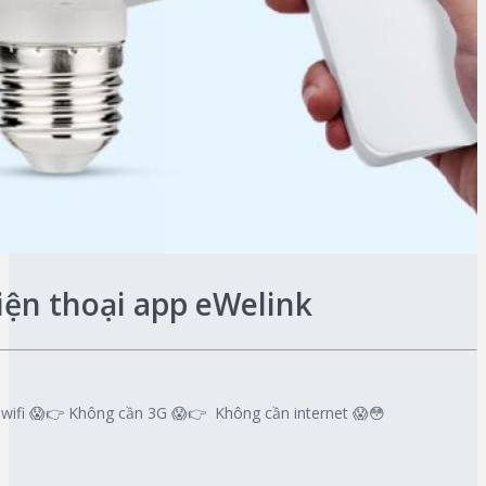
iện thoại app eWelink
fi 😱👉 Không cần 3G 😱👉 Không cần internet 😱😳