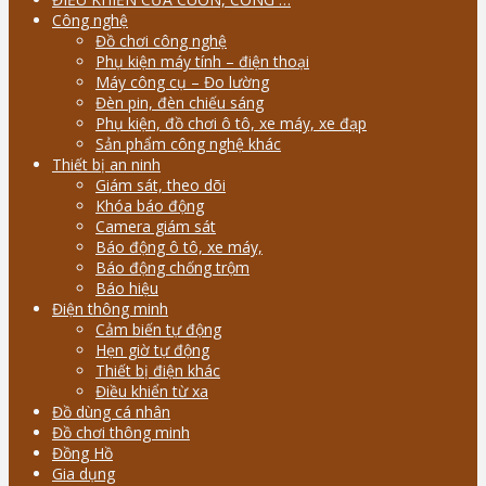
Công nghệ
Đồ chơi công nghệ
Phụ kiện máy tính – điện thoại
Máy công cụ – Đo lường
Đèn pin, đèn chiếu sáng
Phụ kiện, đồ chơi ô tô, xe máy, xe đạp
Sản phẩm công nghệ khác
Thiết bị an ninh
Giám sát, theo dõi
Khóa báo động
Camera giám sát
Báo động ô tô, xe máy,
Báo động chống trộm
Báo hiệu
Điện thông minh
Cảm biến tự động
Hẹn giờ tự động
Thiết bị điện khác
Điều khiển từ xa
Đồ dùng cá nhân
Đồ chơi thông minh
Đồng Hồ
Gia dụng