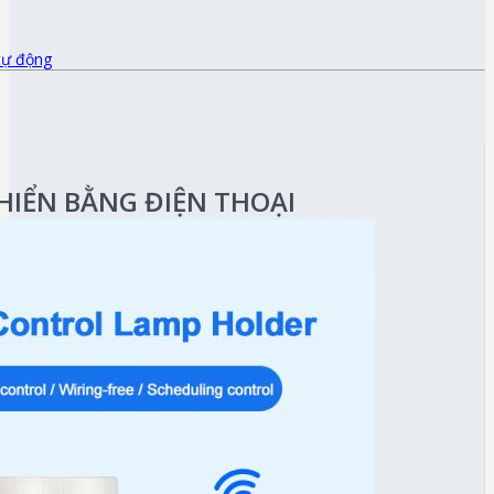
tự động
HIỂN BẰNG ĐIỆN THOẠI