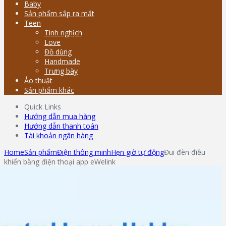
Baby
Sản phẩm sắp ra mắt
Teen
Tinh nghịch
Love
Đồ dùng
Handmade
Trưng bày
Ảo thuật
Sản phẩm khác
Quick Links
Hướng dẫn mua hàng
Hướng dẫn thanh toán
Tài khoản ngân hàng
Home
Sản phẩm
Điện thông minh
Hẹn giờ tự động
Đui đèn điều
khiển bằng điện thoại app eWelink