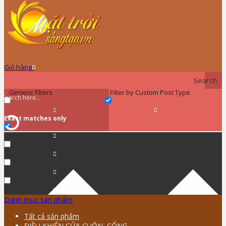
Giỏ hàng
0
Search
Generic filters
Filter by Custom Post Type
Exact matches only
Danh mục sản phẩm
Tất cả sản phẩm
ĐIỀU KHIỂN CỬA CUỐN, CỔNG …