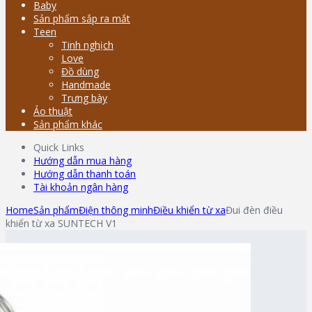
Baby
Sản phẩm sắp ra mắt
Teen
Tinh nghịch
Love
Đồ dùng
Handmade
Trưng bày
Ảo thuật
Sản phẩm khác
Quick Links
Hướng dẫn mua hàng
Hướng dẫn thanh toán
Tài khoản ngân hàng
Home
Sản phẩm
Điện thông minh
Điều khiển từ xa
Đui đèn điều
khiển từ xa SUNTECH V1