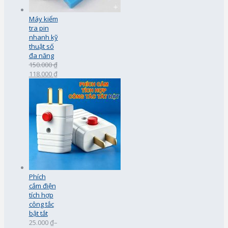
Máy kiểm
tra pin
nhanh kỹ
thuật số
đa năng
150.000 ₫
118.000 ₫
Phích
cắm điện
tích hợp
công tắc
bật tắt
25.000 ₫
–