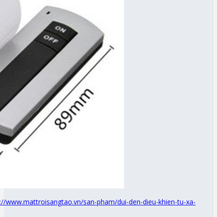
p://www.mattroisangtao.vn/san-pham/dui-den-dieu-khien-tu-xa-