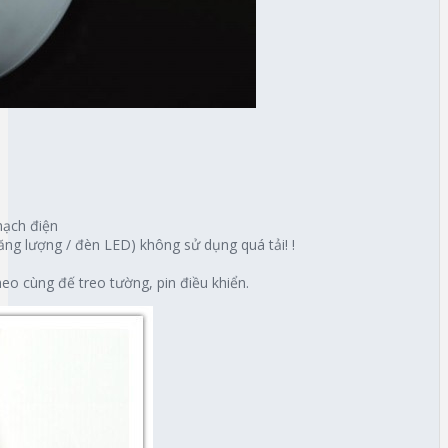
mạch điện
ăng lượng / đèn LED) không sử dụng quá tải! !
o cùng đế treo tường, pin điều khiển.