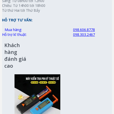
Sáng: Từ 08h00 tới 12h00
Chiều: Từ 14h00 tới 18h00
Từ thứ Hai tới Thứ Bẩy
HỖ TRỢ TƯ VẤN:
Mua hàng:
098.606.8778
Hỗ trợ kĩ thuật:
098.303.2467
Khách
hàng
đánh giá
cao