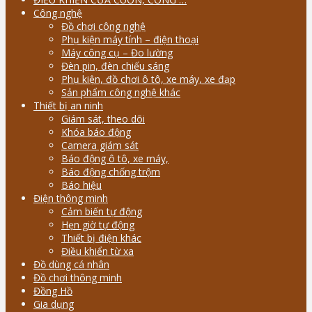
Công nghệ
Đồ chơi công nghệ
Phụ kiện máy tính – điện thoại
Máy công cụ – Đo lường
Đèn pin, đèn chiếu sáng
Phụ kiện, đồ chơi ô tô, xe máy, xe đạp
Sản phẩm công nghệ khác
Thiết bị an ninh
Giám sát, theo dõi
Khóa báo động
Camera giám sát
Báo động ô tô, xe máy,
Báo động chống trộm
Báo hiệu
Điện thông minh
Cảm biến tự động
Hẹn giờ tự động
Thiết bị điện khác
Điều khiển từ xa
Đồ dùng cá nhân
Đồ chơi thông minh
Đồng Hồ
Gia dụng