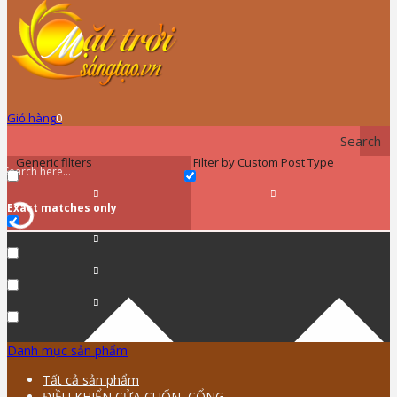
Giỏ hàng
0
Search
Generic filters
Filter by Custom Post Type
Exact matches only
Danh mục sản phẩm
Tất cả sản phẩm
ĐIỀU KHIỂN CỬA CUỐN, CỔNG …