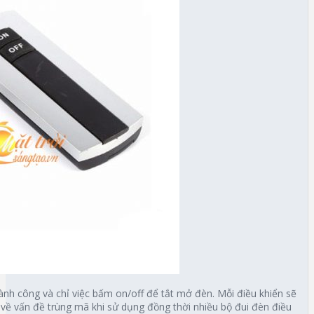
thành công và chỉ việc bấm on/off để tắt mở đèn. Mỗi điều khiển sẽ
về vấn đề trùng mã khi sử dụng đồng thời nhiều bộ đui đèn điều