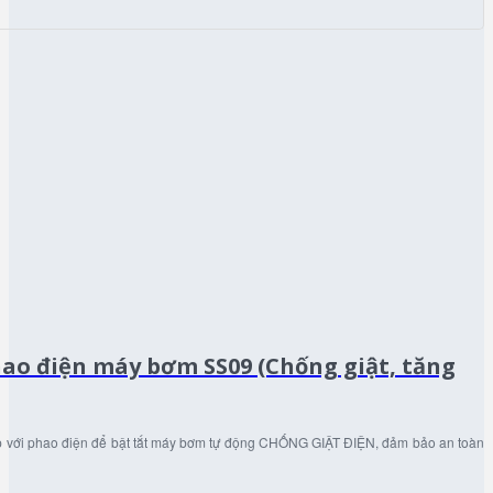
hao điện máy bơm SS09 (Chống giật, tăng
p với phao điện để bật tắt máy bơm tự động CHỐNG GIẬT ĐIỆN, đảm bảo an toàn