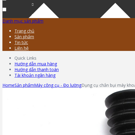
Danh mục sản phẩm
Trang chủ
Sản phẩm
Tin tức
Liên hệ
Quick Links
Hướng dẫn mua hàng
Hướng dẫn thanh toán
Tài khoản ngân hàng
Home
Sản phẩm
Máy công cụ - Đo lường
Dụng cụ chắn bụi máy kho