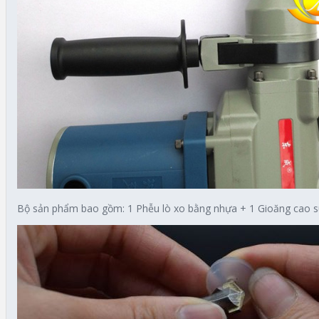
Bộ sản phẩm bao gồm: 1 Phễu lò xo bằng nhựa + 1 Gioăng cao s