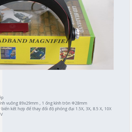
hép
g kính vuông 89x29mm , 1 ống kính tròn Φ28mm
y biến kết hợp để thay đổi độ phóng đại 1.5X, 3X, 8.5 X, 10X
5V