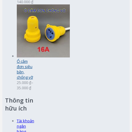
140.000 ₫
Ổ cắm
đơn siêu
bền,
chống vỡ
25.000 ₫
–
35.000 ₫
Thông tin
hữu ích
Tài khoản
ngân
hàng