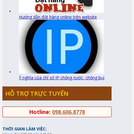
Hướng dẫn đặt hàng online trên website
Ý nghĩa của chỉ số IP chống nước, chống bụi
HỖ TRỢ TRỰC TUYẾN
Hotline:
098.606.8778
THỜI GIAN LÀM VIỆC: