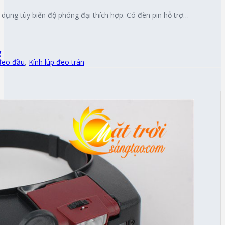
ử dụng tùy biến độ phóng đại thích hợp. Có đèn pin hỗ trợ…
g
 đeo đầu
,
Kính lúp đeo trán