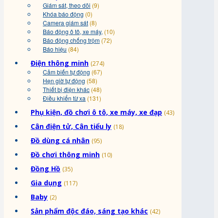
Giám sát, theo dõi
(9)
Khóa báo động
(0)
Camera giám sát
(8)
Báo động ô tô, xe máy,
(10)
Báo động chống trộm
(72)
Báo hiệu
(84)
Điện thông minh
(274)
Cảm biến tự động
(67)
Hẹn giờ tự động
(58)
Thiết bị điện khác
(48)
Điều khiển từ xa
(131)
Phụ kiện, đồ chơi ô tô, xe máy, xe đạp
(43)
Cân điện tử, Cân tiểu ly
(18)
Đồ dùng cá nhân
(95)
Đồ chơi thông minh
(10)
Đồng Hồ
(35)
Gia dụng
(117)
Baby
(2)
Sản phẩm độc đáo, sáng tạo khác
(42)