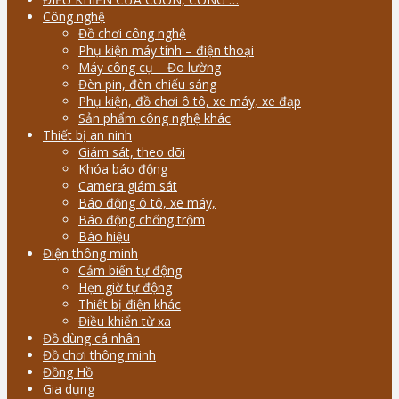
Công nghệ
Đồ chơi công nghệ
Phụ kiện máy tính – điện thoại
Máy công cụ – Đo lường
Đèn pin, đèn chiếu sáng
Phụ kiện, đồ chơi ô tô, xe máy, xe đạp
Sản phẩm công nghệ khác
Thiết bị an ninh
Giám sát, theo dõi
Khóa báo động
Camera giám sát
Báo động ô tô, xe máy,
Báo động chống trộm
Báo hiệu
Điện thông minh
Cảm biến tự động
Hẹn giờ tự động
Thiết bị điện khác
Điều khiển từ xa
Đồ dùng cá nhân
Đồ chơi thông minh
Đồng Hồ
Gia dụng