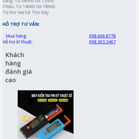
Sáng: Từ 08h00 tới 12h00
Chiều: Từ 14h00 tới 18h00
Từ thứ Hai tới Thứ Bẩy
HỖ TRỢ TƯ VẤN:
Mua hàng:
098.606.8778
Hỗ trợ kĩ thuật:
098.303.2467
Khách
hàng
đánh giá
cao