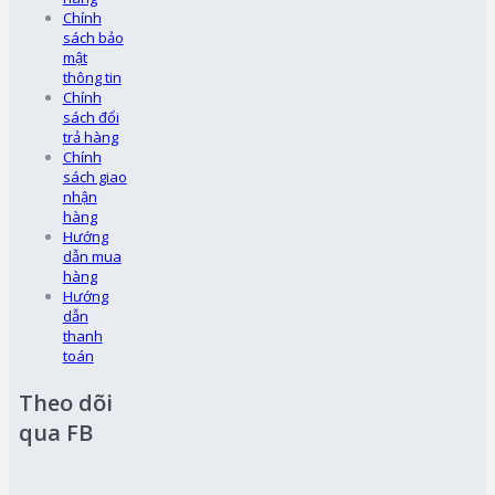
Chính
sách bảo
mật
thông tin
Chính
sách đổi
trả hàng
Chính
sách giao
nhận
hàng
Hướng
dẫn mua
hàng
Hướng
dẫn
thanh
toán
Theo dõi
qua FB