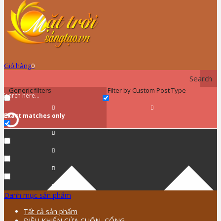
Giỏ hàng
0
Search
Generic filters
Filter by Custom Post Type
Exact matches only
Danh mục sản phẩm
Tất cả sản phẩm
ĐIỀU KHIỂN CỬA CUỐN, CỔNG …