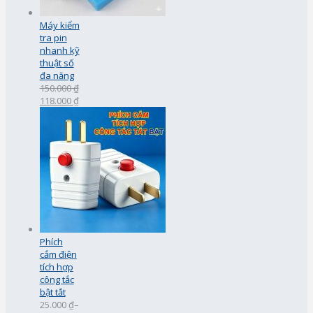
Máy kiểm
tra pin
nhanh kỹ
thuật số
đa năng
150.000 ₫
118.000 ₫
Phích
cắm điện
tích hợp
công tắc
bật tắt
25.000 ₫
–