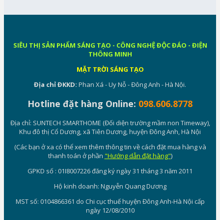
SIÊU THỊ SẢN PHẨM SÁNG TẠO - CÔNG NGHỆ ĐỘC ĐÁO - ĐIỆN
THÔNG MINH
MẶT TRỜI SÁNG TẠO
Địa chỉ ĐKKD:
Phan Xá - Uy Nỗ - Đông Anh - Hà Nội.
Hotline đặt hàng Online:
098.606.8778
Địa chỉ: SUNTECH SMARTHOME (Đối diện trường mầm non Timeway),
Khu đô thị Cổ Dương, xã Tiên Dương, huyện Đông Anh, Hà Nội
(Các bạn ở xa có thể xem thêm thông tin về cách đặt mua hàng và
thanh toán ở phần
"Hướng dẫn đặt hàng"
)
GPKD số : 01I8007226 đăng ký ngày 31 tháng 3 năm 2011
Hộ kinh doanh: Nguyễn Quang Dương
MST số: 0104866361 do Chi cục thuế huyện Đông Anh-Hà Nội cấp
ngày 12/08/2010