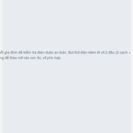
 mỗi gia đình để kiểm tra điện được an toàn. Bút thử điện kiêm tô vít 2 đầu (2 cạnh +
dùng để tháo mở các con ốc, vít phù hợp