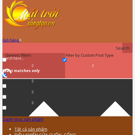
Giỏ hàng
0
Search
Generic filters
Filter by Custom Post Type
Exact matches only
Danh mục sản phẩm
Tất cả sản phẩm
ĐIỀU KHIỂN CỬA CUỐN, CỔNG …