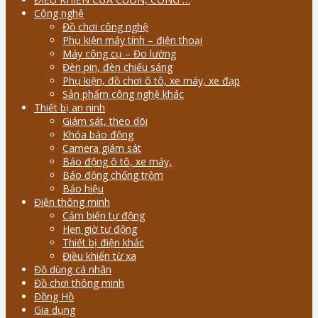
Công nghệ
Đồ chơi công nghệ
Phụ kiện máy tính – điện thoại
Máy công cụ – Đo lường
Đèn pin, đèn chiếu sáng
Phụ kiện, đồ chơi ô tô, xe máy, xe đạp
Sản phẩm công nghệ khác
Thiết bị an ninh
Giám sát, theo dõi
Khóa báo động
Camera giám sát
Báo động ô tô, xe máy,
Báo động chống trộm
Báo hiệu
Điện thông minh
Cảm biến tự động
Hẹn giờ tự động
Thiết bị điện khác
Điều khiển từ xa
Đồ dùng cá nhân
Đồ chơi thông minh
Đồng Hồ
Gia dụng