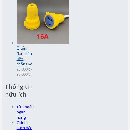
Ổ cắm
đơn siêu
bền,
chống vỡ
25.000 ₫
–
35.000 ₫
Thông tin
hữu ích
Tài khoản
ngân
hàng
Chính
sách bảo