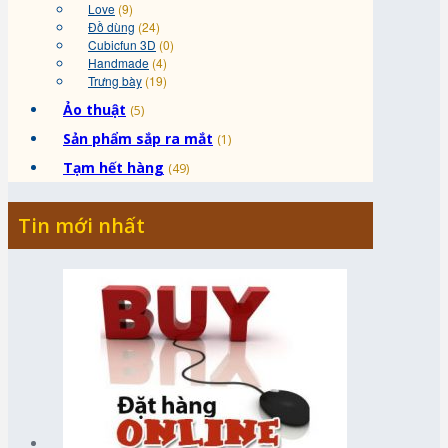
Love
(9)
Đồ dùng
(24)
Cubicfun 3D
(0)
Handmade
(4)
Trưng bày
(19)
Ảo thuật
(5)
Sản phẩm sắp ra mắt
(1)
Tạm hết hàng
(49)
Tin mới nhất