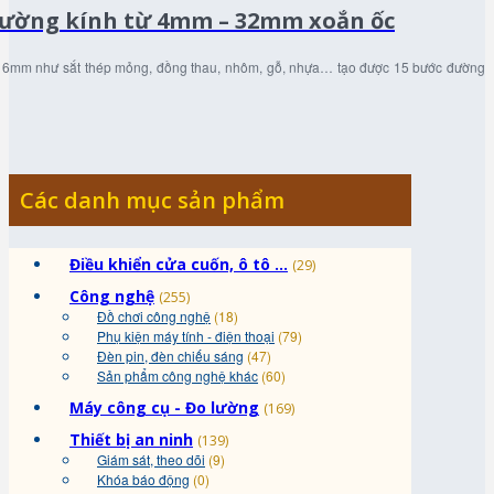
đường kính từ 4mm – 32mm xoắn ốc
hơn 6mm như sắt thép mỏng, đồng thau, nhôm, gỗ, nhựa… tạo được 15 bước đường
Các danh mục sản phẩm
Điều khiển cửa cuốn, ô tô ...
(29)
Công nghệ
(255)
Đồ chơi công nghệ
(18)
Phụ kiện máy tính - điện thoại
(79)
Đèn pin, đèn chiếu sáng
(47)
Sản phẩm công nghệ khác
(60)
Máy công cụ - Đo lường
(169)
Thiết bị an ninh
(139)
Giám sát, theo dõi
(9)
Khóa báo động
(0)