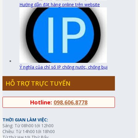
Hướng dẫn đặt hàng online trên website
Ý nghĩa của chỉ số IP chống nước, chống bụi
HỖ TRỢ TRỰC TUYẾN
Hotline:
098.606.8778
THỜI GIAN LÀM VIỆC:
Sáng: Từ 08h00 tới 12h00
Chiều: Từ 14h00 tới 18h00
Từ thứ Hai tới Thứ Bẩy