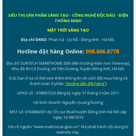
SIÊU THỊ SẢN PHẨM SÁNG TẠO - CÔNG NGHỆ ĐỘC ĐÁO - ĐIỆN
THÔNG MINH
MẶT TRỜI SÁNG TẠO
Địa chỉ ĐKKD:
Phan Xá - Uy Nỗ - Đông Anh - Hà Nội.
Hotline đặt hàng Online:
098.606.8778
Địa chỉ: SUNTECH SMARTHOME (Đối diện trường mầm non Timeway),
Khu đô thị Cổ Dương, xã Tiên Dương, huyện Đông Anh, Hà Nội
(Các bạn ở xa có thể xem thêm thông tin về cách đặt mua hàng và
thanh toán ở phần
"Hướng dẫn đặt hàng"
)
GPKD số : 01I8007226 đăng ký ngày 31 tháng 3 năm 2011
Hộ kinh doanh: Nguyễn Quang Dương
MST số: 0104866361 do Chi cục thuế huyện Đông Anh-Hà Nội cấp
ngày 12/08/2010
Ghi rõ nguồn "www.mattroisangtao.vn" khi phát hành nội dung từ
website này.