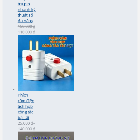
tra pin
nhanh kỹ
thuật số
đa năng
150.000 ₫
118.000 ₫
Phích
cắm điện
tích hợp
công tắc
bật tắt
25.000 ₫
–
140.000 ₫