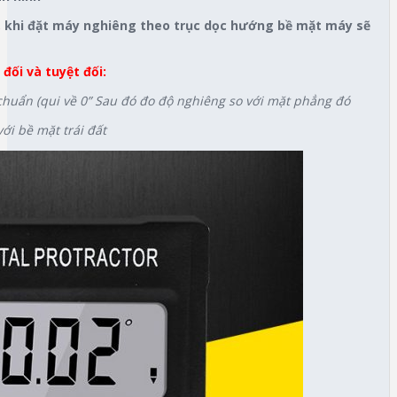
,
khi đặt máy nghiêng theo trục dọc hướng bề mặt máy sẽ
đối và tuyệt đối:
huẩn (qui về 0” Sau đó đo độ nghiêng so với mặt phẳng đó
với bề mặt trái đất