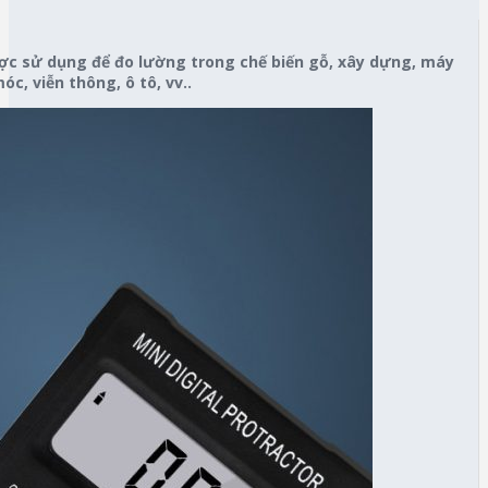
ợc sử dụng để đo lường trong chế biến gỗ, xây dựng, máy
óc, viễn thông, ô tô, vv..