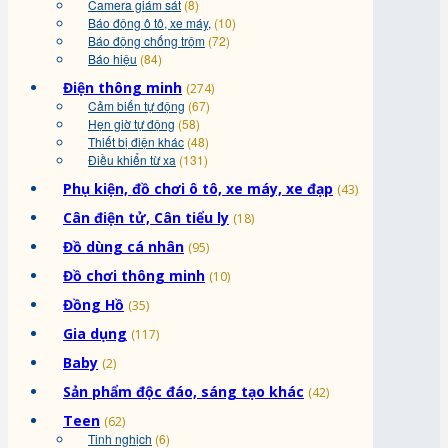
Camera giám sát
(8)
Báo động ô tô, xe máy,
(10)
Báo động chống trộm
(72)
Báo hiệu
(84)
Điện thông minh
(274)
Cảm biến tự động
(67)
Hẹn giờ tự động
(58)
Thiết bị điện khác
(48)
Điều khiển từ xa
(131)
Phụ kiện, đồ chơi ô tô, xe máy, xe đạp
(43)
Cân điện tử, Cân tiểu ly
(18)
Đồ dùng cá nhân
(95)
Đồ chơi thông minh
(10)
Đồng Hồ
(35)
Gia dụng
(117)
Baby
(2)
Sản phẩm độc đáo, sáng tạo khác
(42)
Teen
(62)
Tinh nghịch
(6)