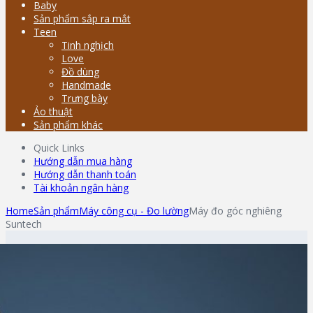
Baby
Sản phẩm sắp ra mắt
Teen
Tinh nghịch
Love
Đồ dùng
Handmade
Trưng bày
Ảo thuật
Sản phẩm khác
Quick Links
Hướng dẫn mua hàng
Hướng dẫn thanh toán
Tài khoản ngân hàng
Home
Sản phẩm
Máy công cụ - Đo lường
Máy đo góc nghiêng
Suntech