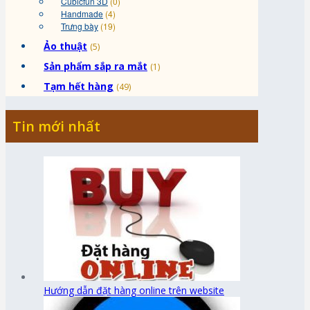
Cubicfun 3D
(0)
Handmade
(4)
Trưng bày
(19)
Ảo thuật
(5)
Sản phẩm sắp ra mắt
(1)
Tạm hết hàng
(49)
Tin mới nhất
Hướng dẫn đặt hàng online trên website