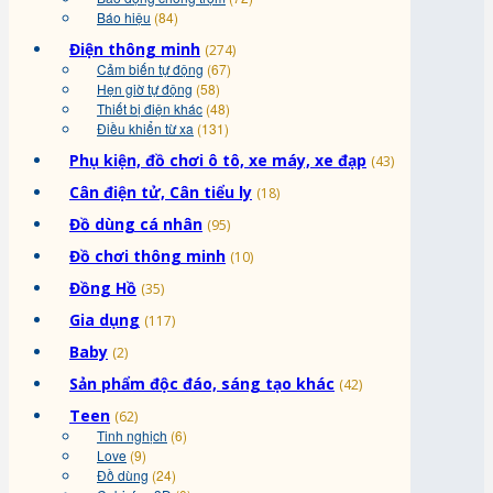
Báo hiệu
(84)
Điện thông minh
(274)
Cảm biến tự động
(67)
Hẹn giờ tự động
(58)
Thiết bị điện khác
(48)
Điều khiển từ xa
(131)
Phụ kiện, đồ chơi ô tô, xe máy, xe đạp
(43)
Cân điện tử, Cân tiểu ly
(18)
Đồ dùng cá nhân
(95)
Đồ chơi thông minh
(10)
Đồng Hồ
(35)
Gia dụng
(117)
Baby
(2)
Sản phẩm độc đáo, sáng tạo khác
(42)
Teen
(62)
Tinh nghịch
(6)
Love
(9)
Đồ dùng
(24)