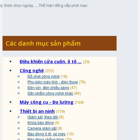
ệ, thích chọc ngoáy…..Thể hiện đẳng cấp phái mạn
Các danh mục sản phẩm
Điều khiển cửa cuốn, ô tô ...
(29)
Công nghệ
(255)
Đồ chơi công nghệ
(18)
Phụ kiện máy tính - điện thoại
(79)
Đèn pin, đèn chiếu sáng
(47)
Sản phẩm công nghệ khác
(60)
Máy công cụ - Đo lường
(169)
Thiết bị an ninh
(139)
Giám sát, theo dõi
(9)
Khóa báo động
(0)
Camera giám sát
(8)
Báo động ô tô, xe máy,
(10)
Báo động chống trộm
(72)