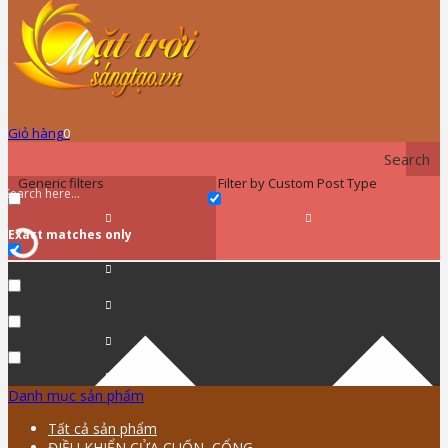
Giỏ hàng
0
Search
Generic filters
Filter by Custom Post Type
Exact matches only
Danh mục sản phẩm
Tất cả sản phẩm
ĐIỀU KHIỂN CỬA CUỐN, CỔNG …