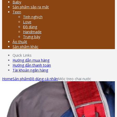
Baby
Sản phẩm sắp ra mắt
Teen
Tinh nghịch
Love
Đồ dùng
Handmade
Trưng bày
Ảo thuật
Sản phẩm khác
Quick Links
Hướng dẫn mua hàng
Hướng dẫn thanh toán
Tài khoản ngân hàng
Home
Sản phẩm
Đồ dùng cá nhân
Móc treo chai nước