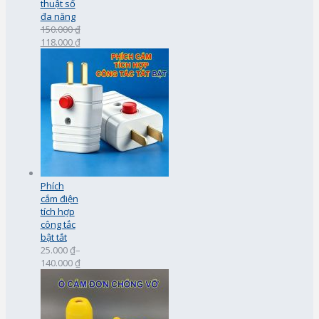
thuật số
đa năng
150.000 ₫
118.000 ₫
Phích
cắm điện
tích hợp
công tắc
bật tắt
25.000 ₫
–
140.000 ₫