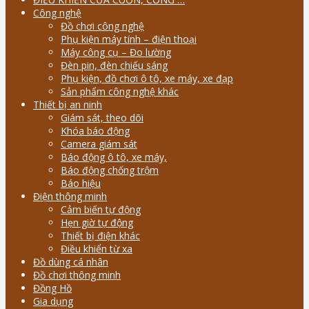
Công nghệ
Đồ chơi công nghệ
Phụ kiện máy tính – điện thoại
Máy công cụ – Đo lường
Đèn pin, đèn chiếu sáng
Phụ kiện, đồ chơi ô tô, xe máy, xe đạp
Sản phẩm công nghệ khác
Thiết bị an ninh
Giám sát, theo dõi
Khóa báo động
Camera giám sát
Báo động ô tô, xe máy,
Báo động chống trộm
Báo hiệu
Điện thông minh
Cảm biến tự động
Hẹn giờ tự động
Thiết bị điện khác
Điều khiển từ xa
Đồ dùng cá nhân
Đồ chơi thông minh
Đồng Hồ
Gia dụng