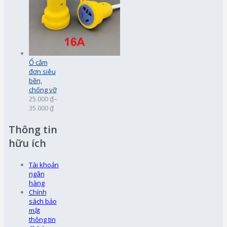
Ổ cắm
đơn siêu
bền,
chống vỡ
25.000 ₫
–
35.000 ₫
Thông tin
hữu ích
Tài khoản
ngân
hàng
Chính
sách bảo
mật
thông tin