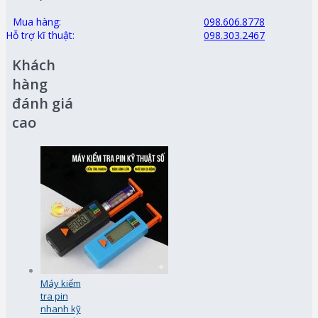
Mua hàng:
098.606.8778
Hỗ trợ kĩ thuật:
098.303.2467
Khách
hàng
đánh giá
cao
Máy kiểm
tra pin
nhanh kỹ