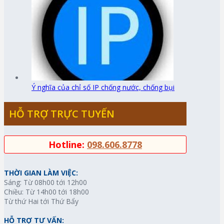
Ý nghĩa của chỉ số IP chống nước, chống bụi
HỖ TRỢ TRỰC TUYẾN
Hotline:
098.606.8778
THỜI GIAN LÀM VIỆC:
Sáng: Từ 08h00 tới 12h00
Chiều: Từ 14h00 tới 18h00
Từ thứ Hai tới Thứ Bẩy
HỖ TRỢ TƯ VẤN: