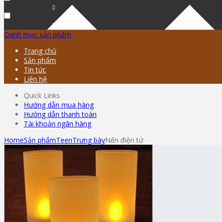
Danh mục sản phẩm
Trang chủ
Sản phẩm
Tin tức
Liên hệ
Quick Links
Hướng dẫn mua hàng
Hướng dẫn thanh toán
Tài khoản ngân hàng
Home
Sản phẩm
Teen
Trưng bày
Nến điện tử