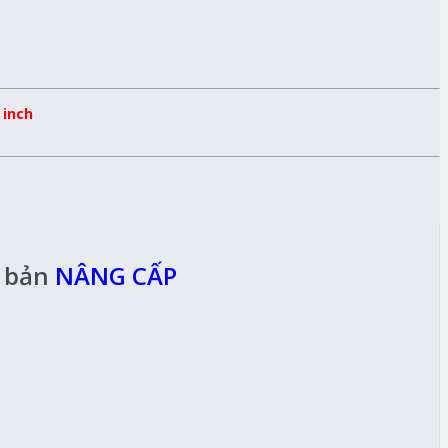
 inch
n bản
NÂNG CẤP