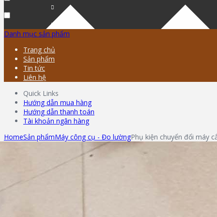
Danh mục sản phẩm
Trang chủ
Sản phẩm
Tin tức
Liên hệ
Quick Links
Hướng dẫn mua hàng
Hướng dẫn thanh toán
Tài khoản ngân hàng
Home
Sản phẩm
Máy công cụ - Đo lường
Phụ kiện chuyển đổi máy c