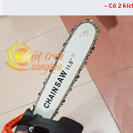
– Có 2 kí