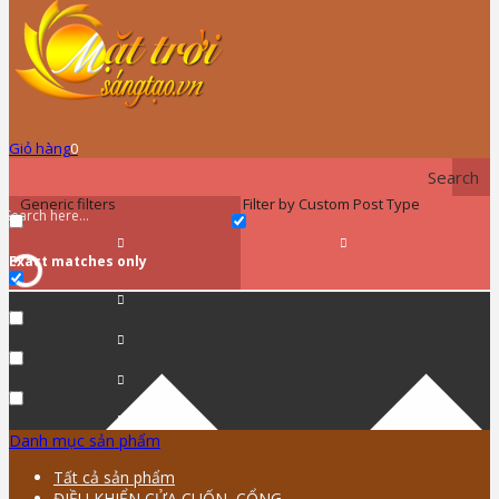
Giỏ hàng
0
Search
Generic filters
Filter by Custom Post Type
Exact matches only
Danh mục sản phẩm
Tất cả sản phẩm
ĐIỀU KHIỂN CỬA CUỐN, CỔNG …