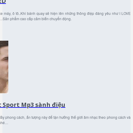
ED
xe máy, ô tô..Khi bánh quay sẽ hiện lên những thông điệp đáng yêu như I LOVE
…Sản phẩm cao cấp cảm biến chuyển động.
 Sport Mp3 sành điệu
ầy phong cách, ấn tượng này để tận hưởng thế giới âm nhạc theo phong cách và
 nhé…