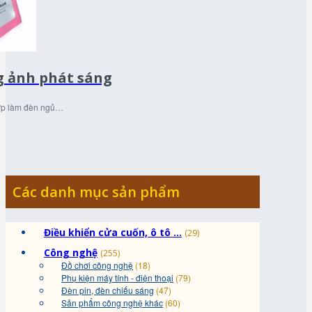
 ảnh phát sáng
ợp làm đèn ngủ…
Các danh mục sản phẩm
Điều khiển cửa cuốn, ô tô ...
(29)
Công nghệ
(255)
Đồ chơi công nghệ
(18)
Phụ kiện máy tính - điện thoại
(79)
Đèn pin, đèn chiếu sáng
(47)
Sản phẩm công nghệ khác
(60)