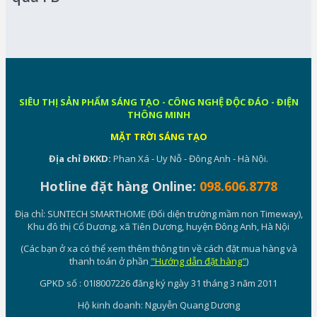
SIÊU THỊ SẢN PHẨM SÁNG TẠO - CÔNG NGHỆ ĐỘC ĐÁO - ĐIỆN
THÔNG MINH
MẶT TRỜI SÁNG TẠO
Địa chỉ ĐKKD:
Phan Xá - Uy Nỗ - Đông Anh - Hà Nội.
Hotline đặt hàng Online:
098.606.8778
Địa chỉ: SUNTECH SMARTHOME (Đối diện trường mầm non Timeway),
Khu đô thị Cổ Dương, xã Tiên Dương, huyện Đông Anh, Hà Nội
(Các bạn ở xa có thể xem thêm thông tin về cách đặt mua hàng và
thanh toán ở phần
"Hướng dẫn đặt hàng"
)
GPKD số : 01I8007226 đăng ký ngày 31 tháng 3 năm 2011
Hộ kinh doanh: Nguyễn Quang Dương