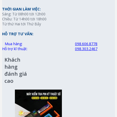
THỜI GIAN LÀM VIỆC:
Sáng: Từ 08h00 tới 12h00
Chiều: Từ 14h00 tới 18h00
Từ thứ Hai tới Thứ Bẩy
HỖ TRỢ TƯ VẤN:
Mua hàng:
098.606.8778
Hỗ trợ kĩ thuật:
098.303.2467
Khách
hàng
đánh giá
cao