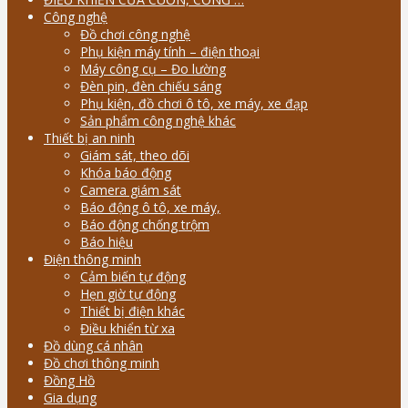
Công nghệ
Đồ chơi công nghệ
Phụ kiện máy tính – điện thoại
Máy công cụ – Đo lường
Đèn pin, đèn chiếu sáng
Phụ kiện, đồ chơi ô tô, xe máy, xe đạp
Sản phẩm công nghệ khác
Thiết bị an ninh
Giám sát, theo dõi
Khóa báo động
Camera giám sát
Báo động ô tô, xe máy,
Báo động chống trộm
Báo hiệu
Điện thông minh
Cảm biến tự động
Hẹn giờ tự động
Thiết bị điện khác
Điều khiển từ xa
Đồ dùng cá nhân
Đồ chơi thông minh
Đồng Hồ
Gia dụng