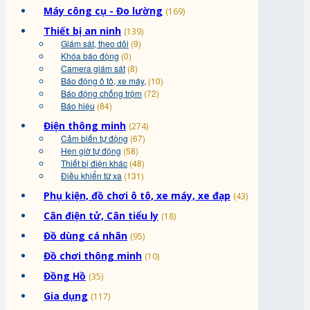
Máy công cụ - Đo lường
(169)
Thiết bị an ninh
(139)
Giám sát, theo dõi
(9)
Khóa báo động
(0)
Camera giám sát
(8)
Báo động ô tô, xe máy,
(10)
Báo động chống trộm
(72)
Báo hiệu
(84)
Điện thông minh
(274)
Cảm biến tự động
(67)
Hẹn giờ tự động
(58)
Thiết bị điện khác
(48)
Điều khiển từ xa
(131)
Phụ kiện, đồ chơi ô tô, xe máy, xe đạp
(43)
Cân điện tử, Cân tiểu ly
(18)
Đồ dùng cá nhân
(95)
Đồ chơi thông minh
(10)
Đồng Hồ
(35)
Gia dụng
(117)