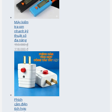
Máy kiểm
tra pin
nhanh kỹ
thuật số
đa năng
150.000 ₫
118.000 ₫
Phích
cắm điện
tích hợp