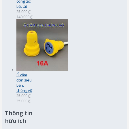
công tắc
bật tắt
25.000 ₫
–
140.000 ₫
Ổ cắm
đơn siêu
bền,
chống vỡ
25.000 ₫
–
35.000 ₫
Thông tin
hữu ích