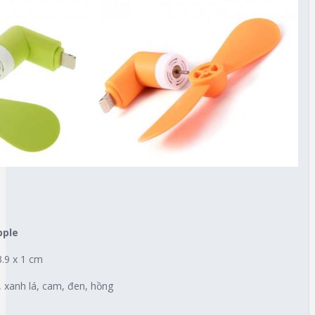
pple
3.9 x 1 cm
, xanh lá, cam, đen, hồng