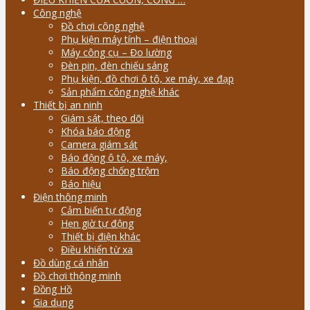
Công nghệ
Đồ chơi công nghệ
Phụ kiện máy tính – điện thoại
Máy công cụ – Đo lường
Đèn pin, đèn chiếu sáng
Phụ kiện, đồ chơi ô tô, xe máy, xe đạp
Sản phẩm công nghệ khác
Thiết bị an ninh
Giám sát, theo dõi
Khóa báo động
Camera giám sát
Báo động ô tô, xe máy,
Báo động chống trộm
Báo hiệu
Điện thông minh
Cảm biến tự động
Hẹn giờ tự động
Thiết bị điện khác
Điều khiển từ xa
Đồ dùng cá nhân
Đồ chơi thông minh
Đồng Hồ
Gia dụng