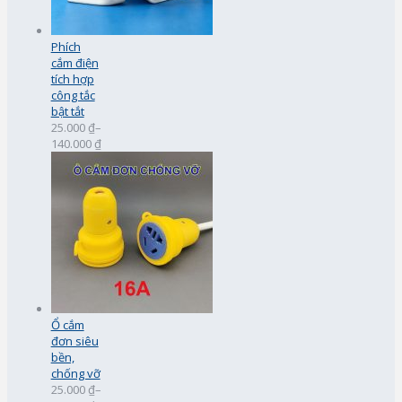
Phích
cắm điện
tích hợp
công tắc
bật tắt
25.000 ₫
–
140.000 ₫
Ổ cắm
đơn siêu
bền,
chống vỡ
25.000 ₫
–