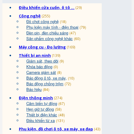
Điều khiển cửa cuốn, ô tô ...
(29)
Công nghệ
(255)
Đồ chơi công nghệ
(18)
Phụ kiện máy tính - điện thoại
(79)
Đèn pin, đèn chiếu sáng
(47)
Sản phẩm công nghệ khác
(60)
Máy công cụ - Đo lường
(169)
Thiết bị an ninh
(139)
Giám sát, theo dõi
(9)
Khóa báo động
(0)
Camera giám sát
(8)
Báo động ô tô, xe máy,
(10)
Báo động chống trộm
(72)
Báo hiệu
(84)
Điện thông minh
(274)
Cảm biến tự động
(67)
Hẹn giờ tự động
(58)
Thiết bị điện khác
(48)
Điều khiển từ xa
(131)
Phụ kiện, đồ chơi ô tô, xe máy, xe đạp
(43)