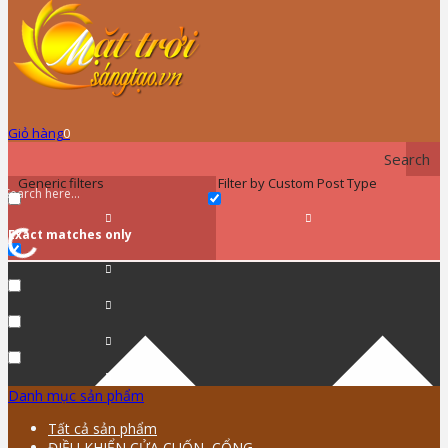
Giỏ hàng
0
Search
Generic filters
Filter by Custom Post Type
Exact matches only
Danh mục sản phẩm
Tất cả sản phẩm
ĐIỀU KHIỂN CỬA CUỐN, CỔNG …