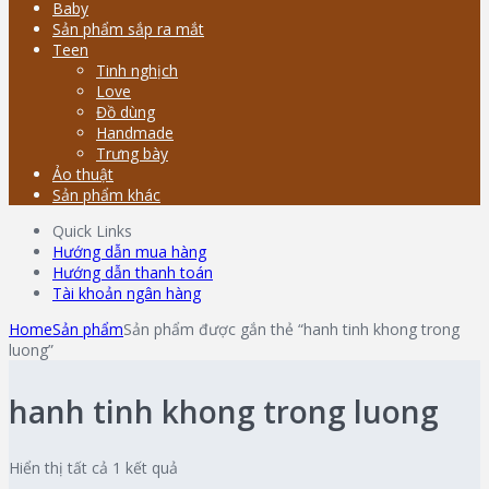
Baby
Sản phẩm sắp ra mắt
Teen
Tinh nghịch
Love
Đồ dùng
Handmade
Trưng bày
Ảo thuật
Sản phẩm khác
Quick Links
Hướng dẫn mua hàng
Hướng dẫn thanh toán
Tài khoản ngân hàng
Home
Sản phẩm
Sản phẩm được gắn thẻ “hanh tinh khong trong
luong”
hanh tinh khong trong luong
Hiển thị tất cả 1 kết quả