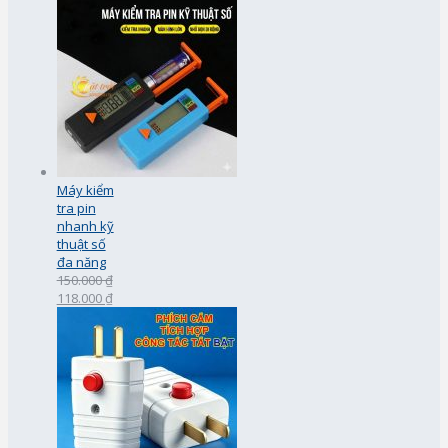
Máy kiểm
tra pin
nhanh kỹ
thuật số
đa năng
150.000 ₫
118.000 ₫