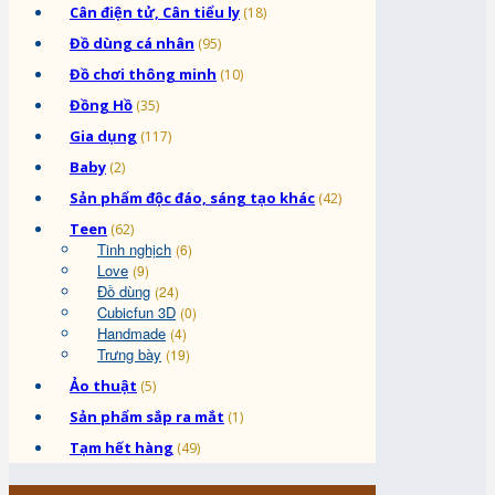
Cân điện tử, Cân tiểu ly
(18)
Đồ dùng cá nhân
(95)
Đồ chơi thông minh
(10)
Đồng Hồ
(35)
Gia dụng
(117)
Baby
(2)
Sản phẩm độc đáo, sáng tạo khác
(42)
Teen
(62)
Tinh nghịch
(6)
Love
(9)
Đồ dùng
(24)
Cubicfun 3D
(0)
Handmade
(4)
Trưng bày
(19)
Ảo thuật
(5)
Sản phẩm sắp ra mắt
(1)
Tạm hết hàng
(49)