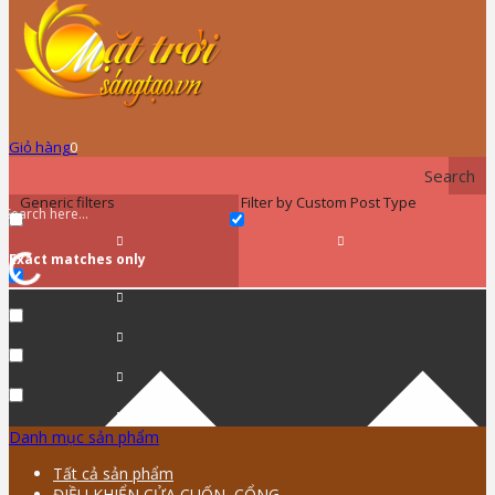
Giỏ hàng
0
Search
Generic filters
Filter by Custom Post Type
Exact matches only
Danh mục sản phẩm
Tất cả sản phẩm
ĐIỀU KHIỂN CỬA CUỐN, CỔNG …