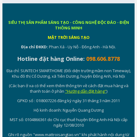
SIÊU THỊ SẢN PHẨM SÁNG TẠO - CÔNG NGHỆ ĐỘC ĐÁO - ĐIỆN
THÔNG MINH
MẶT TRỜI SÁNG TẠO
Địa chỉ ĐKKD:
Phan Xá - Uy Nỗ - Đông Anh - Hà Nội.
Hotline đặt hàng Online:
098.606.8778
Địa chỉ: SUNTECH SMARTHOME (Đối diện trường mầm non Timeway),
Khu đô thị Cổ Dương, xã Tiên Dương, huyện Đông Anh, Hà Nội
(Các bạn ở xa có thể xem thêm thông tin về cách đặt mua hàng và
thanh toán ở phần
"Hướng dẫn đặt hàng"
)
GPKD số : 01I8007226 đăng ký ngày 31 tháng 3 năm 2011
Hộ kinh doanh: Nguyễn Quang Dương
MST số: 0104866361 do Chi cục thuế huyện Đông Anh-Hà Nội cấp
ngày 12/08/2010
Ghi rõ nguồn "www.mattroisangtao.vn" khi phát hành nội dung từ