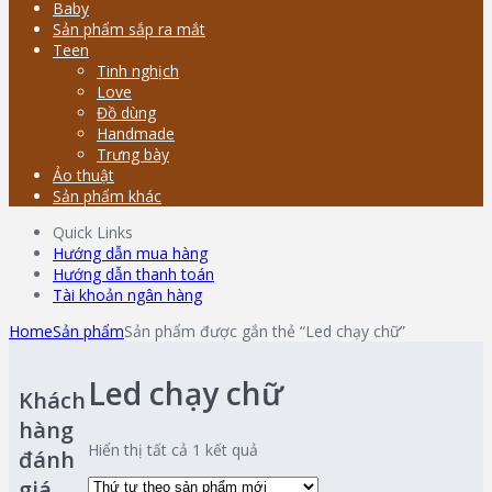
Baby
Sản phẩm sắp ra mắt
Teen
Tinh nghịch
Love
Đồ dùng
Handmade
Trưng bày
Ảo thuật
Sản phẩm khác
Quick Links
Hướng dẫn mua hàng
Hướng dẫn thanh toán
Tài khoản ngân hàng
Home
Sản phẩm
Sản phẩm được gắn thẻ “Led chạy chữ”
Led chạy chữ
Khách
hàng
Hiển thị tất cả 1 kết quả
đánh
giá