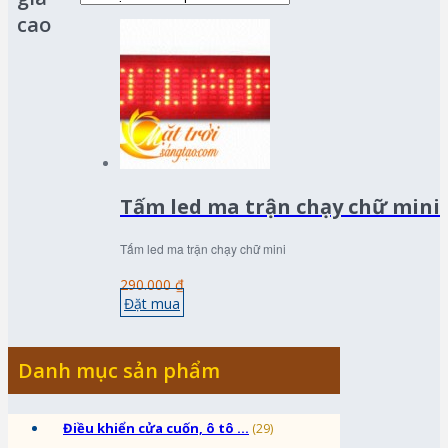
cao
Tấm led ma trận chạy chữ mini
Tấm led ma trận chạy chữ mini
290.000 ₫
Đặt mua
Danh mục sản phẩm
Điều khiển cửa cuốn, ô tô ...
(29)