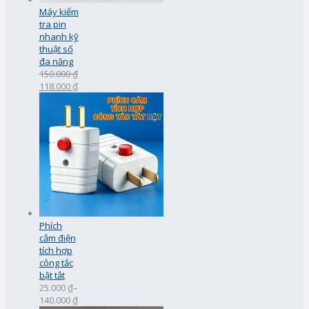
Máy kiểm
tra pin
nhanh kỹ
thuật số
đa năng
150.000 ₫
118.000 ₫
Phích
cắm điện
tích hợp
công tắc
bật tắt
25.000 ₫
–
140.000 ₫