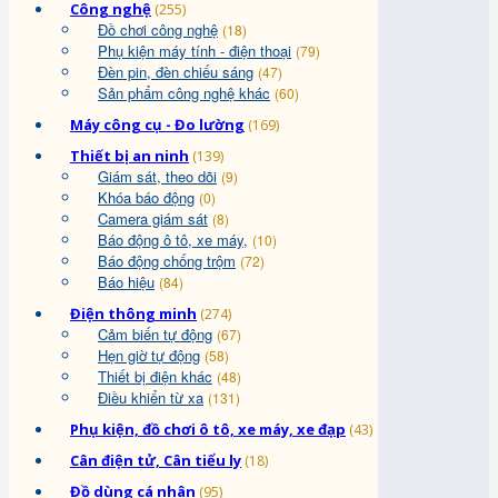
Công nghệ
(255)
Đồ chơi công nghệ
(18)
Phụ kiện máy tính - điện thoại
(79)
Đèn pin, đèn chiếu sáng
(47)
Sản phẩm công nghệ khác
(60)
Máy công cụ - Đo lường
(169)
Thiết bị an ninh
(139)
Giám sát, theo dõi
(9)
Khóa báo động
(0)
Camera giám sát
(8)
Báo động ô tô, xe máy,
(10)
Báo động chống trộm
(72)
Báo hiệu
(84)
Điện thông minh
(274)
Cảm biến tự động
(67)
Hẹn giờ tự động
(58)
Thiết bị điện khác
(48)
Điều khiển từ xa
(131)
Phụ kiện, đồ chơi ô tô, xe máy, xe đạp
(43)
Cân điện tử, Cân tiểu ly
(18)
Đồ dùng cá nhân
(95)