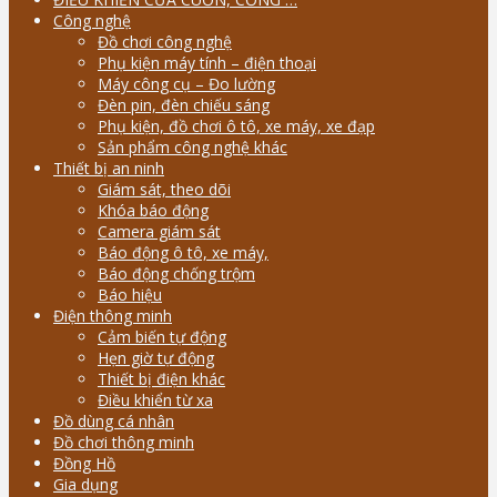
Công nghệ
Đồ chơi công nghệ
Phụ kiện máy tính – điện thoại
Máy công cụ – Đo lường
Đèn pin, đèn chiếu sáng
Phụ kiện, đồ chơi ô tô, xe máy, xe đạp
Sản phẩm công nghệ khác
Thiết bị an ninh
Giám sát, theo dõi
Khóa báo động
Camera giám sát
Báo động ô tô, xe máy,
Báo động chống trộm
Báo hiệu
Điện thông minh
Cảm biến tự động
Hẹn giờ tự động
Thiết bị điện khác
Điều khiển từ xa
Đồ dùng cá nhân
Đồ chơi thông minh
Đồng Hồ
Gia dụng