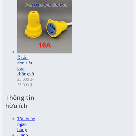
Ổ cắm
đơn siêu
bền,
chống vỡ
25.000 ₫
–
35.000 ₫
Thông tin
hữu ích
Tài khoản
ngân
hàng
Chính