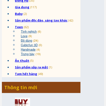
Đồng Hồ
(35)
Gia dụng
(117)
Baby
(2)
Sản phẩm độc đáo, sáng tạo khác
(42)
Teen
(62)
Tinh nghịch
(6)
Love
(9)
Đồ dùng
(24)
Cubicfun 3D
(0)
Handmade
(4)
Trưng bày
(19)
Ảo thuật
(5)
Sản phẩm sắp ra mắt
(1)
Tạm hết hàng
(49)
Thông tin mới