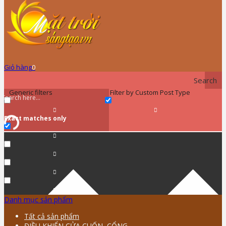
Giỏ hàng
0
Search
Generic filters
Filter by Custom Post Type
Exact matches only
Danh mục sản phẩm
Tất cả sản phẩm
ĐIỀU KHIỂN CỬA CUỐN, CỔNG …