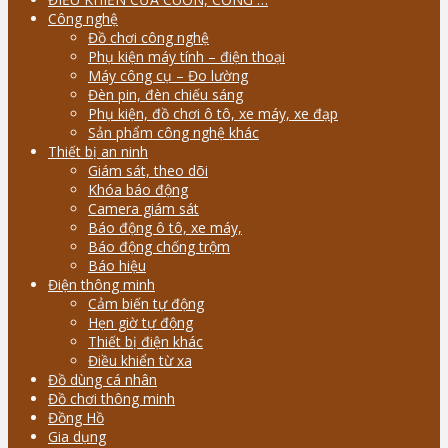
Công nghệ
Đồ chơi công nghệ
Phụ kiện máy tính – điện thoại
Máy công cụ – Đo lường
Đèn pin, đèn chiếu sáng
Phụ kiện, đồ chơi ô tô, xe máy, xe đạp
Sản phẩm công nghệ khác
Thiết bị an ninh
Giám sát, theo dõi
Khóa báo động
Camera giám sát
Báo động ô tô, xe máy,
Báo động chống trộm
Báo hiệu
Điện thông minh
Cảm biến tự động
Hẹn giờ tự động
Thiết bị điện khác
Điều khiển từ xa
Đồ dùng cá nhân
Đồ chơi thông minh
Đồng Hồ
Gia dụng