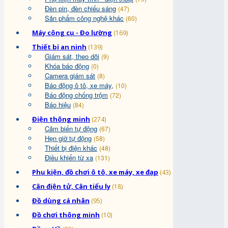
Đèn pin, đèn chiếu sáng
(47)
Sản phẩm công nghệ khác
(60)
Máy công cụ - Đo lường
(169)
Thiết bị an ninh
(139)
Giám sát, theo dõi
(9)
Khóa báo động
(0)
Camera giám sát
(8)
Báo động ô tô, xe máy,
(10)
Báo động chống trộm
(72)
Báo hiệu
(84)
Điện thông minh
(274)
Cảm biến tự động
(67)
Hẹn giờ tự động
(58)
Thiết bị điện khác
(48)
Điều khiển từ xa
(131)
Phụ kiện, đồ chơi ô tô, xe máy, xe đạp
(43)
Cân điện tử, Cân tiểu ly
(18)
Đồ dùng cá nhân
(95)
Đồ chơi thông minh
(10)