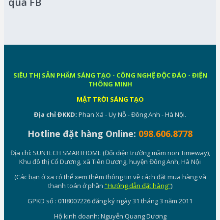
qua FB
SIÊU THỊ SẢN PHẨM SÁNG TẠO - CÔNG NGHỆ ĐỘC ĐÁO - ĐIỆN
THÔNG MINH
MẶT TRỜI SÁNG TẠO
Địa chỉ ĐKKD:
Phan Xá - Uy Nỗ - Đông Anh - Hà Nội.
Hotline đặt hàng Online:
098.606.8778
Địa chỉ: SUNTECH SMARTHOME (Đối diện trường mầm non Timeway),
Khu đô thị Cổ Dương, xã Tiên Dương, huyện Đông Anh, Hà Nội
(Các bạn ở xa có thể xem thêm thông tin về cách đặt mua hàng và
thanh toán ở phần
"Hướng dẫn đặt hàng"
)
GPKD số : 01I8007226 đăng ký ngày 31 tháng 3 năm 2011
Hộ kinh doanh: Nguyễn Quang Dương