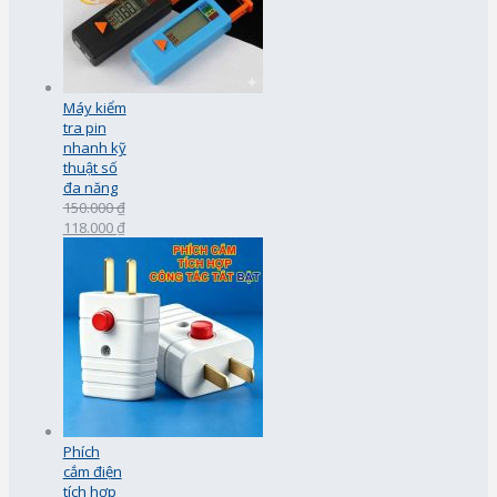
Máy kiểm
tra pin
nhanh kỹ
thuật số
đa năng
150.000 ₫
118.000 ₫
Phích
cắm điện
tích hợp