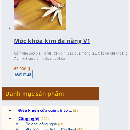
Móc khóa kìm đa năng V1
Gồm kìm ,mở bia , tô vít , đèn pin ,dao dũa móng tay. Gấp lại chỉ khoảng
7 cm X 3 cm . làm móc chìa khóa
65.000 ₫
Đặt mua
Danh mục sản phẩm
Điều khiển cửa cuốn, ô tô ...
(29)
Công nghệ
(255)
Đồ chơi công nghệ
(18)
Phụ kiện máy tính - điện thoại
(79)