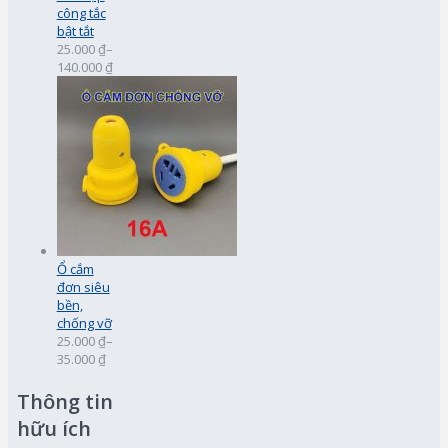
công tắc
bật tắt
25.000 ₫
–
140.000 ₫
Ổ cắm
đơn siêu
bền,
chống vỡ
25.000 ₫
–
35.000 ₫
Thông tin
hữu ích