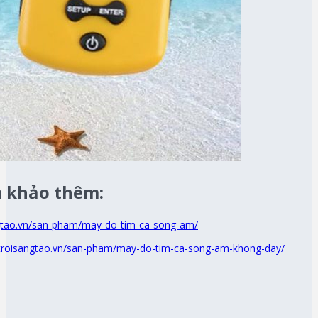
 khảo thêm:
gtao.vn/san-pham/may-do-tim-ca-song-am/
troisangtao.vn/san-pham/may-do-tim-ca-song-am-khong-day/