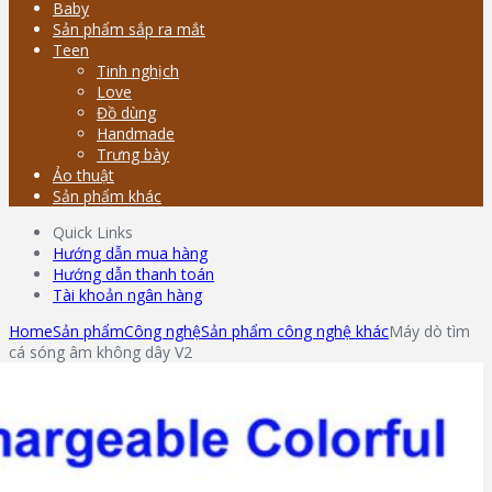
Baby
Sản phẩm sắp ra mắt
Teen
Tinh nghịch
Love
Đồ dùng
Handmade
Trưng bày
Ảo thuật
Sản phẩm khác
Quick Links
Hướng dẫn mua hàng
Hướng dẫn thanh toán
Tài khoản ngân hàng
Home
Sản phẩm
Công nghệ
Sản phẩm công nghệ khác
Máy dò tìm
cá sóng âm không dây V2