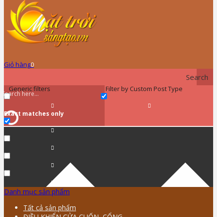
Giỏ hàng
0
Search
Generic filters
Filter by Custom Post Type
Exact matches only
Danh mục sản phẩm
Tất cả sản phẩm
ĐIỀU KHIỂN CỬA CUỐN, CỔNG …