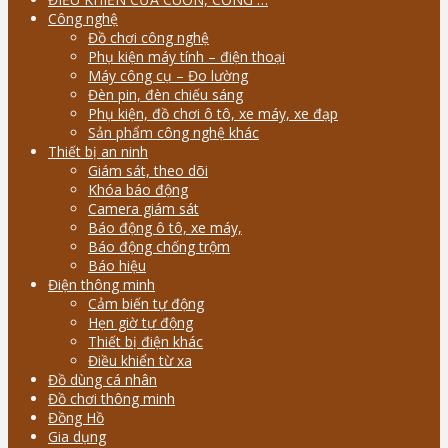
Công nghệ
Đồ chơi công nghệ
Phụ kiện máy tính – điện thoại
Máy công cụ – Đo lường
Đèn pin, đèn chiếu sáng
Phụ kiện, đồ chơi ô tô, xe máy, xe đạp
Sản phẩm công nghệ khác
Thiết bị an ninh
Giám sát, theo dõi
Khóa báo động
Camera giám sát
Báo động ô tô, xe máy,
Báo động chống trộm
Báo hiệu
Điện thông minh
Cảm biến tự động
Hẹn giờ tự động
Thiết bị điện khác
Điều khiển từ xa
Đồ dùng cá nhân
Đồ chơi thông minh
Đồng Hồ
Gia dụng