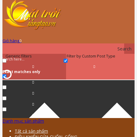
Giỏ hàng
0
Search
Generic filters
Filter by Custom Post Type
Exact matches only
Danh mục sản phẩm
Tất cả sản phẩm
ĐIỀU KHIỂN CỬA CUỐN, CỔNG …