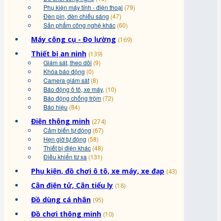
Phụ kiện máy tính - điện thoại
(79)
Đèn pin, đèn chiếu sáng
(47)
Sản phẩm công nghệ khác
(60)
Máy công cụ - Đo lường
(169)
Thiết bị an ninh
(139)
Giám sát, theo dõi
(9)
Khóa báo động
(0)
Camera giám sát
(8)
Báo động ô tô, xe máy,
(10)
Báo động chống trộm
(72)
Báo hiệu
(84)
Điện thông minh
(274)
Cảm biến tự động
(67)
Hẹn giờ tự động
(58)
Thiết bị điện khác
(48)
Điều khiển từ xa
(131)
Phụ kiện, đồ chơi ô tô, xe máy, xe đạp
(43)
Cân điện tử, Cân tiểu ly
(18)
Đồ dùng cá nhân
(95)
Đồ chơi thông minh
(10)