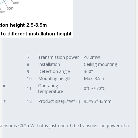
7
Transmission power
<0.2mW
8
Installation
Ceiling mounting
9
Detection angle
360°
10
Mounting height
Max. 3.5 m
n be
Operating
11
0℃~+70℃
temperature
MHz
12
Product size(L*W*H)
95*95*43mm
sensor is <0.2mW that is just one of the transmission power of a