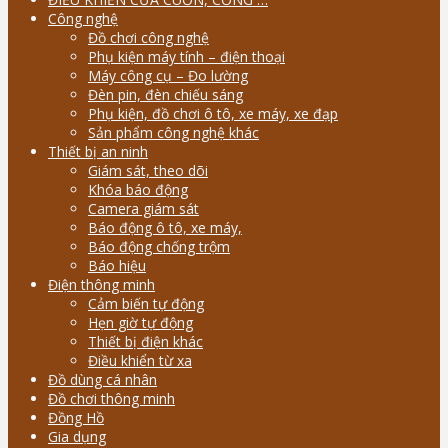
Công nghệ
Đồ chơi công nghệ
Phụ kiện máy tính – điện thoại
Máy công cụ – Đo lường
Đèn pin, đèn chiếu sáng
Phụ kiện, đồ chơi ô tô, xe máy, xe đạp
Sản phẩm công nghệ khác
Thiết bị an ninh
Giám sát, theo dõi
Khóa báo động
Camera giám sát
Báo động ô tô, xe máy,
Báo động chống trộm
Báo hiệu
Điện thông minh
Cảm biến tự động
Hẹn giờ tự động
Thiết bị điện khác
Điều khiển từ xa
Đồ dùng cá nhân
Đồ chơi thông minh
Đồng Hồ
Gia dụng