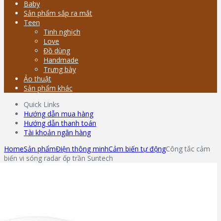
Baby
Sản phẩm sắp ra mắt
Teen
Tinh nghịch
Love
Đồ dùng
Handmade
Trưng bày
Ảo thuật
Sản phẩm khác
Quick Links
Hướng dẫn mua hàng
Hướng dẫn thanh toán
Tài khoản ngân hàng
Home
Sản phẩm
Điện thông minh
Cảm biến tự động
Công tắc cảm
biến vi sóng radar ốp trần Suntech