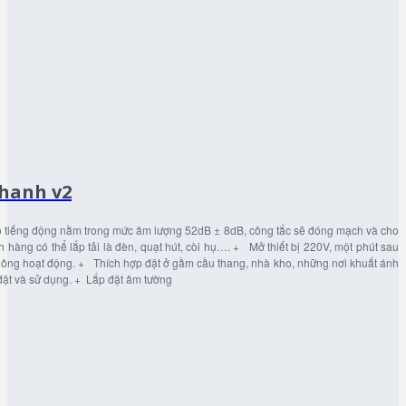
hanh v2
ó tiếng động nằm trong mức âm lượng 52dB ± 8dB, công tắc sẽ đóng mạch và cho
 hàng có thể lắp tải là đèn, quạt hút, còi hụ…. + Mở thiết bị 220V, một phút sau
hông hoạt động. + Thích hợp đặt ở gầm cầu thang, nhà kho, những nơi khuất ánh
t và sử dụng. + Lắp đặt âm tường