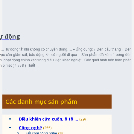
tự động
ng… Tự động tắt khi không có chuyển động…. – Ứng dụng: + Đèn cầu thang + Đèn
ực cần giám sát, báo động khi có người đi qua – Sản phẩm đã kèm 1 bóng đèn
 .hoạt động chính xác trong điều kiện khắc nghiệt . Góc quét hình nón toàn phần
h 5 mét ( 4 >>8 ) Thiết
Các danh mục sản phẩm
Điều khiển cửa cuốn, ô tô ...
(29)
Công nghệ
(255)
Đồ chơi công nghệ
(18)