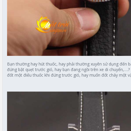
Bạn thường hay hút thuốc, hay phải thường xuyên sử dụng đến bậ
đứng bật quẹt trước gió, hay bạn đang ngồi trên xe di chuyển,….
đốt một điếu thuốc khi đứng trước gió, hay muốn đốt cháy một vật