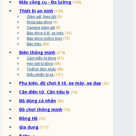
Máy công cụ - Đo lường
(169)
Thiết bị an ninh
(139)
Giám sát, theo dõi
(9)
Khóa báo động
(0)
Camera giám sát
(8)
Báo động ô tô, xe máy,
(10)
Báo động chống trộm
(72)
Báo hiệu
(84)
Điện thông minh
(274)
Cảm biến tự động
(67)
Hẹn giờ tự động
(58)
Thiết bị điện khác
(48)
Điều khiển từ xa
(131)
Phụ kiện, đồ chơi ô tô, xe máy, xe đạp
(43)
Cân điện tử, Cân tiểu ly
(18)
Đồ dùng cá nhân
(95)
Đồ chơi thông minh
(10)
Đồng Hồ
(35)
Gia dụng
(117)
Baby