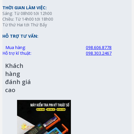
THỜI GIAN LÀM VIỆC:
Sáng: Từ 08h00 tới 12h00
Chiều: Từ 14h00 tới 18h00
Từ thứ Hai tới Thứ Bẩy
HỖ TRỢ TƯ VẤN:
Mua hàng:
098.606.8778
Hỗ trợ kĩ thuật:
098.303.2467
Khách
hàng
đánh giá
cao