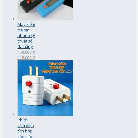
Máy kiểm
tra pin
nhanh kỹ
thuật số
đa năng
150.000 ₫
118.000 ₫
Phích
cắm điện
tích hợp
công tắc