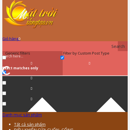
Giỏ hàng
0
Search
Generic filters
Filter by Custom Post Type
Exact matches only
Danh mục sản phẩm
Tất cả sản phẩm
ĐIỀU KHIỂN CỬA CUỐN, CỔNG …