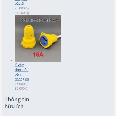
bật tắt
25.000 ₫
–
140.000 ₫
Ổ cắm
đơn siêu
bền,
chống vỡ
25.000 ₫
–
35.000 ₫
Thông tin
hữu ích