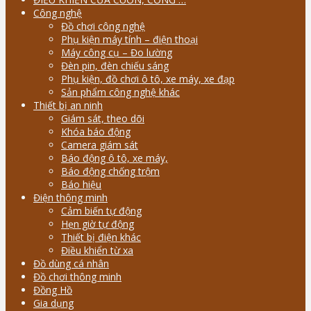
Công nghệ
Đồ chơi công nghệ
Phụ kiện máy tính – điện thoại
Máy công cụ – Đo lường
Đèn pin, đèn chiếu sáng
Phụ kiện, đồ chơi ô tô, xe máy, xe đạp
Sản phẩm công nghệ khác
Thiết bị an ninh
Giám sát, theo dõi
Khóa báo động
Camera giám sát
Báo động ô tô, xe máy,
Báo động chống trộm
Báo hiệu
Điện thông minh
Cảm biến tự động
Hẹn giờ tự động
Thiết bị điện khác
Điều khiển từ xa
Đồ dùng cá nhân
Đồ chơi thông minh
Đồng Hồ
Gia dụng