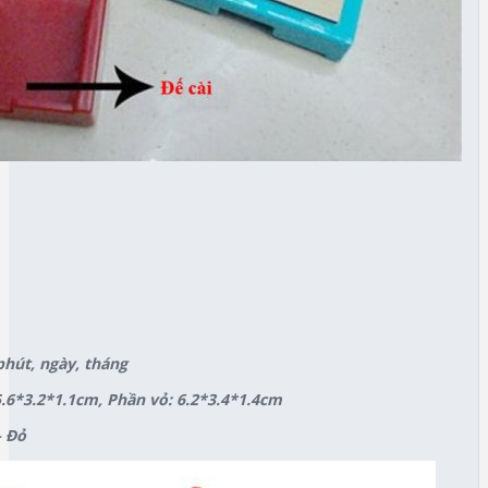
phút, ngày, tháng
5.6*3.2*1.1cm, Phần vỏ: 6.2*3.4*1.4cm
– Đỏ