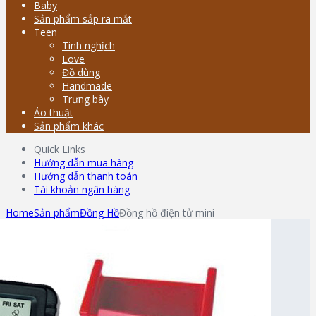
Baby
Sản phẩm sắp ra mắt
Teen
Tinh nghịch
Love
Đồ dùng
Handmade
Trưng bày
Ảo thuật
Sản phẩm khác
Quick Links
Hướng dẫn mua hàng
Hướng dẫn thanh toán
Tài khoản ngân hàng
Home
Sản phẩm
Đồng Hồ
Đồng hồ điện tử mini