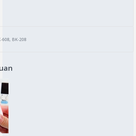
-608, BK-208
quan