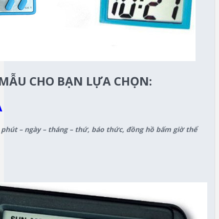
 MẪU CHO BẠN LỰA CHỌN:
A
– phút – ngày – tháng – thứ, báo thức, đồng hồ bấm giờ thể