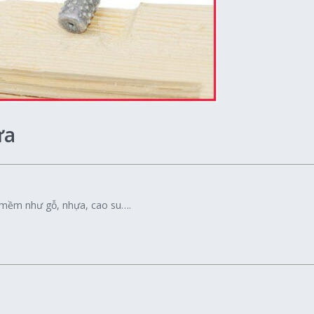
ựa
u mềm như gỗ, nhựa, cao su….