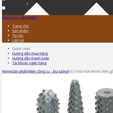
Danh mục sản phẩm
Trang chủ
Sản phẩm
Tin tức
Liên hệ
Quick Links
Hướng dẫn mua hàng
Hướng dẫn thanh toán
Tài khoản ngân hàng
Home
Sản phẩm
Máy công cụ - Đo lường
Bộ 5 mũi mài khoét rãnh g