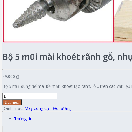
Bộ 5 mũi mài khoét rãnh gỗ, nh
49.000 ₫
Bộ 5 mũi dùng để mài bề mặt, khoét tạo rãnh, lỗ… trên các vật liệ
Đặt mua
Danh mục:
Máy công cụ - Đo lường
Thông tin