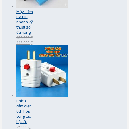
Máy kiểm
tra pin
nhanh kỹ
thuật số
đa năng
150.000 ₫
118.000 ₫
Phích
cắm điện
tích hợp
công tắc
bật tắt
25.000 ₫
–