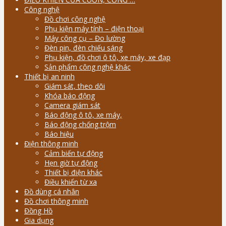
Công nghệ
Đồ chơi công nghệ
Phụ kiện máy tính – điện thoại
Máy công cụ – Đo lường
Đèn pin, đèn chiếu sáng
Phụ kiện, đồ chơi ô tô, xe máy, xe đạp
Sản phẩm công nghệ khác
Thiết bị an ninh
Giám sát, theo dõi
Khóa báo động
Camera giám sát
Báo động ô tô, xe máy,
Báo động chống trộm
Báo hiệu
Điện thông minh
Cảm biến tự động
Hẹn giờ tự động
Thiết bị điện khác
Điều khiển từ xa
Đồ dùng cá nhân
Đồ chơi thông minh
Đồng Hồ
Gia dụng