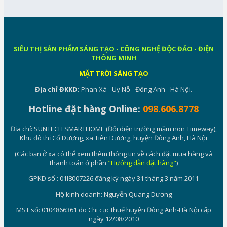
SIÊU THỊ SẢN PHẨM SÁNG TẠO - CÔNG NGHỆ ĐỘC ĐÁO - ĐIỆN
THÔNG MINH
MẶT TRỜI SÁNG TẠO
Địa chỉ ĐKKD:
Phan Xá - Uy Nỗ - Đông Anh - Hà Nội.
Hotline đặt hàng Online:
098.606.8778
Địa chỉ: SUNTECH SMARTHOME (Đối diện trường mầm non Timeway),
Khu đô thị Cổ Dương, xã Tiên Dương, huyện Đông Anh, Hà Nội
(Các bạn ở xa có thể xem thêm thông tin về cách đặt mua hàng và
thanh toán ở phần
"Hướng dẫn đặt hàng"
)
GPKD số : 01I8007226 đăng ký ngày 31 tháng 3 năm 2011
Hộ kinh doanh: Nguyễn Quang Dương
MST số: 0104866361 do Chi cục thuế huyện Đông Anh-Hà Nội cấp
ngày 12/08/2010