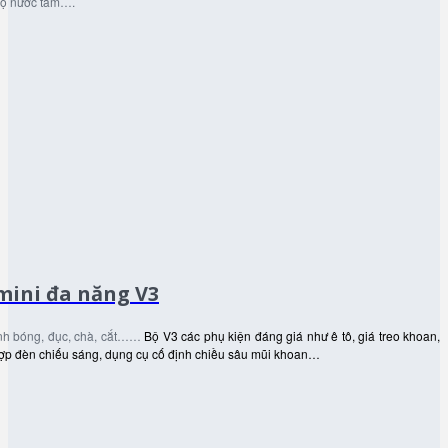
 độ nước tắm….
mini đa năng V3
ánh bóng, đục, chà, cắt……
Bộ V3 các phụ kiện đáng giá như ê tô, giá treo khoan,
hợp đèn chiếu sáng, dụng cụ cố định chiều sâu mũi khoan…