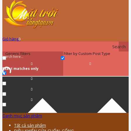
Giỏ hàng
0
Search
Generic filters
Filter by Custom Post Type
Exact matches only
Danh mục sản phẩm
Tất cả sản phẩm
ĐIỀU KHIỂN CỬA CUỐN, CỔNG …