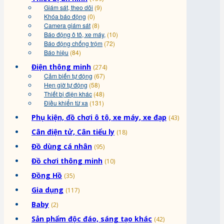
Giám sát, theo dõi
(9)
Khóa báo động
(0)
Camera giám sát
(8)
Báo động ô tô, xe máy,
(10)
Báo động chống trộm
(72)
Báo hiệu
(84)
Điện thông minh
(274)
Cảm biến tự động
(67)
Hẹn giờ tự động
(58)
Thiết bị điện khác
(48)
Điều khiển từ xa
(131)
Phụ kiện, đồ chơi ô tô, xe máy, xe đạp
(43)
Cân điện tử, Cân tiểu ly
(18)
Đồ dùng cá nhân
(95)
Đồ chơi thông minh
(10)
Đồng Hồ
(35)
Gia dụng
(117)
Baby
(2)
Sản phẩm độc đáo, sáng tạo khác
(42)