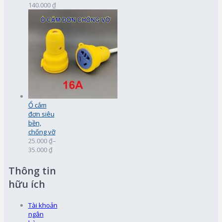
140.000 ₫
Ổ cắm
đơn siêu
bền,
chống vỡ
25.000 ₫
–
35.000 ₫
Thông tin
hữu ích
Tài khoản
ngân