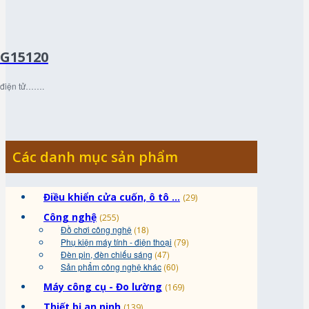
MG15120
h điện tử…….
Các danh mục sản phẩm
Điều khiển cửa cuốn, ô tô ...
(29)
Công nghệ
(255)
Đồ chơi công nghệ
(18)
Phụ kiện máy tính - điện thoại
(79)
Đèn pin, đèn chiếu sáng
(47)
Sản phẩm công nghệ khác
(60)
Máy công cụ - Đo lường
(169)
Thiết bị an ninh
(139)