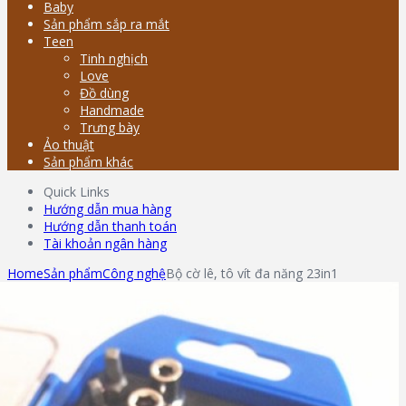
Baby
Sản phẩm sắp ra mắt
Teen
Tinh nghịch
Love
Đồ dùng
Handmade
Trưng bày
Ảo thuật
Sản phẩm khác
Quick Links
Hướng dẫn mua hàng
Hướng dẫn thanh toán
Tài khoản ngân hàng
Home
Sản phẩm
Công nghệ
Bộ cờ lê, tô vít đa năng 23in1