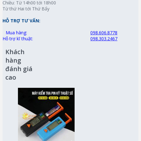
Chiều: Từ 14h00 tới 18h00
Từ thứ Hai tới Thứ Bẩy
HỖ TRỢ TƯ VẤN:
Mua hàng:
098.606.8778
Hỗ trợ kĩ thuật:
098.303.2467
Khách
hàng
đánh giá
cao