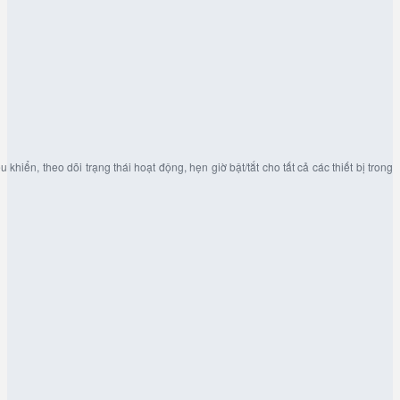
hiển, theo dõi trạng thái hoạt động, hẹn giờ bật/tắt cho tất cả các thiết bị trong