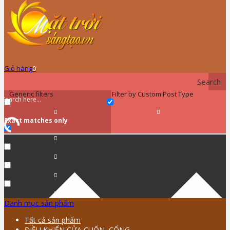
Giỏ hàng
0
Search
Generic filters
Filter by Custom Post Type
Exact matches only
Danh mục sản phẩm
Tất cả sản phẩm
ĐIỀU KHIỂN CỬA CUỐN, CỔNG …