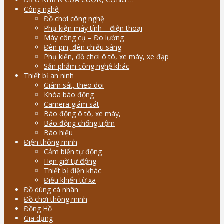
Công nghệ
Đồ chơi công nghệ
Phụ kiện máy tính – điện thoại
Máy công cụ – Đo lường
Đèn pin, đèn chiếu sáng
Phụ kiện, đồ chơi ô tô, xe máy, xe đạp
Sản phẩm công nghệ khác
Thiết bị an ninh
Giám sát, theo dõi
Khóa báo động
Camera giám sát
Báo động ô tô, xe máy,
Báo động chống trộm
Báo hiệu
Điện thông minh
Cảm biến tự động
Hẹn giờ tự động
Thiết bị điện khác
Điều khiển từ xa
Đồ dùng cá nhân
Đồ chơi thông minh
Đồng Hồ
Gia dụng