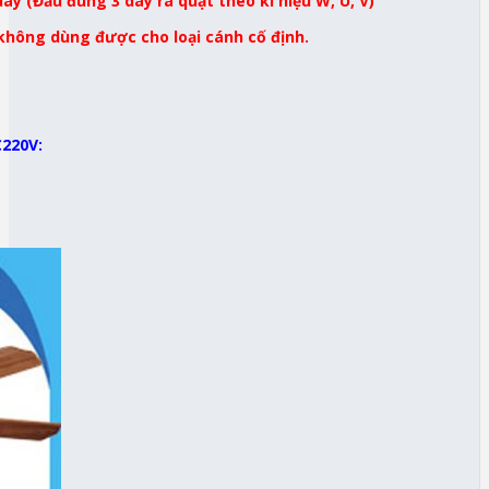
ây (Đấu đúng 3 dây ra quạt theo kí hiệu W, U, V)
 không dùng được cho loại cánh cố định.
C220V: