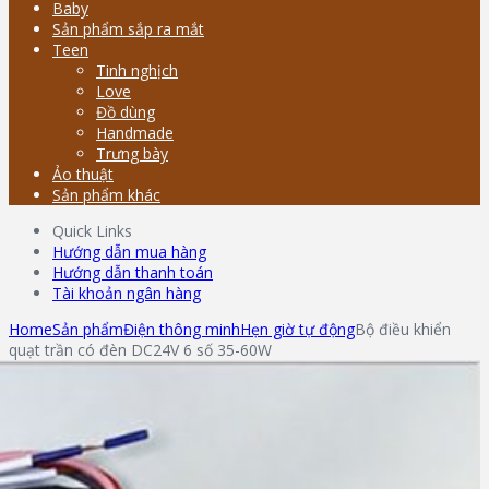
Baby
Sản phẩm sắp ra mắt
Teen
Tinh nghịch
Love
Đồ dùng
Handmade
Trưng bày
Ảo thuật
Sản phẩm khác
Quick Links
Hướng dẫn mua hàng
Hướng dẫn thanh toán
Tài khoản ngân hàng
Home
Sản phẩm
Điện thông minh
Hẹn giờ tự động
Bộ điều khiển
quạt trần có đèn DC24V 6 số 35-60W