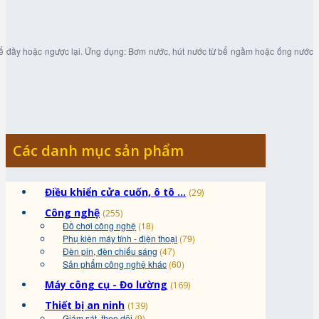
bể đầy hoặc ngược lại. Ứng dụng: Bơm nước, hút nước từ bể ngầm hoặc ống nước
Các danh mục sản phẩm
Điều khiển cửa cuốn, ô tô ...
(29)
Công nghệ
(255)
Đồ chơi công nghệ
(18)
Phụ kiện máy tính - điện thoại
(79)
Đèn pin, đèn chiếu sáng
(47)
Sản phẩm công nghệ khác
(60)
Máy công cụ - Đo lường
(169)
Thiết bị an ninh
(139)
Giám sát, theo dõi
(9)