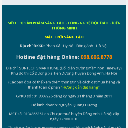
SIÊU THỊ SẢN PHẨM SÁNG TẠO - CÔNG NGHỆ ĐỘC ĐÁO - ĐIỆN
THÔNG MINH
MẶT TRỜI SÁNG TẠO
Địa chỉ ĐKKD:
Phan Xá - Uy Nỗ - Đông Anh - Hà Nội.
Hotline đặt hàng Online:
098.606.8778
Địa chỉ: SUNTECH SMARTHOME (Đối diện trường mầm non Timeway),
Khu đô thị Cổ Dương, xã Tiên Dương, huyện Đông Anh, Hà Nội
(Các bạn ở xa có thể xem thêm thông tin về cách đặt mua hàng và
thanh toán ở phần
"Hướng dẫn đặt hàng"
)
GPKD số : 01I8007226 đăng ký ngày 31 tháng 3 năm 2011
Hộ kinh doanh: Nguyễn Quang Dương
MST số: 0104866361 do Chi cục thuế huyện Đông Anh-Hà Nội cấp
ngày 12/08/2010
Ghi rõ nguồn "www.mattroisangtao.vn" khi phát hành nội dung từ