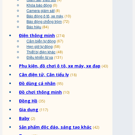
Khóa báo động
(0)
Camera giám sát
(8)
Báo động ô tô, xe máy,
(10)
Báo động chống trộm
(72)
Báo hiệu
(84)
Điện thông minh
(274)
Cảm biến tự động
(67)
Hẹn giờ tự động
(58)
Thiết bị điện khác
(48)
Điều khiển từ xa
(131)
Phụ kiện, đồ chơi ô tô, xe máy, xe đạp
(43)
Cân điện tử, Cân tiểu ly
(18)
Đồ dùng cá nhân
(95)
Đồ chơi thông minh
(10)
Đồng Hồ
(35)
Gia dụng
(117)
Baby
(2)
Sản phẩm độc đáo, sáng tạo khác
(42)