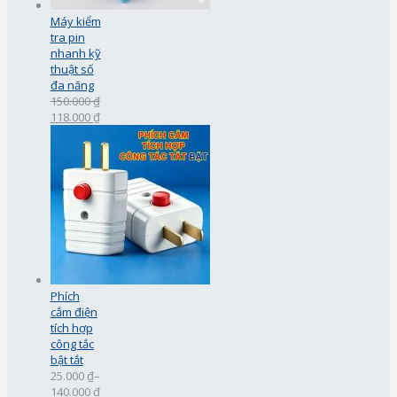
Máy kiểm
tra pin
nhanh kỹ
thuật số
đa năng
150.000 ₫
118.000 ₫
Phích
cắm điện
tích hợp
công tắc
bật tắt
25.000 ₫
–
140.000 ₫