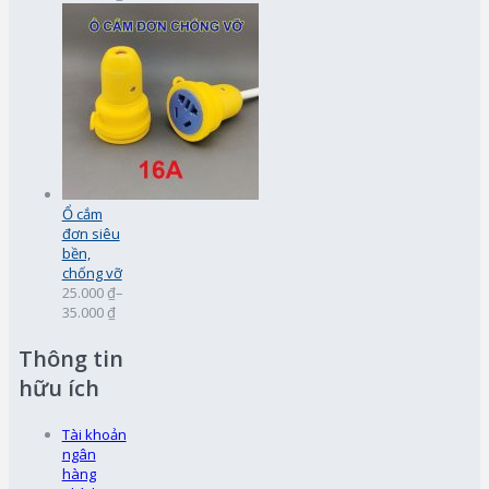
Ổ cắm
đơn siêu
bền,
chống vỡ
25.000 ₫
–
35.000 ₫
Thông tin
hữu ích
Tài khoản
ngân
hàng