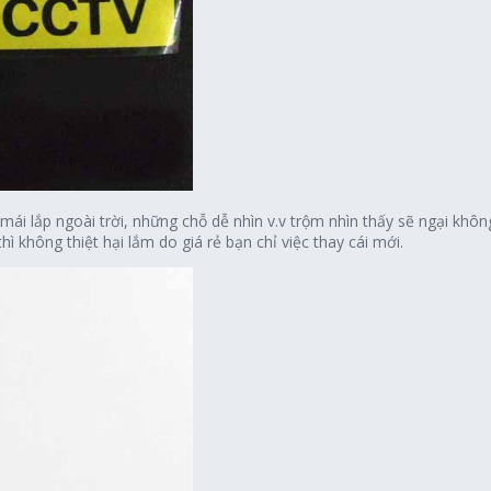
mái lắp ngoài trời, những chỗ dễ nhìn v.v trộm nhìn thấy sẽ ngại không
 không thiệt hại lắm do giá rẻ bạn chỉ việc thay cái mới.