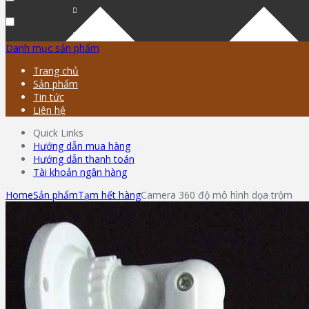
Danh mục sản phẩm
Trang chủ
Sản phẩm
Tin tức
Liên hệ
Quick Links
Hướng dẫn mua hàng
Hướng dẫn thanh toán
Tài khoản ngân hàng
Home
Sản phẩm
Tạm hết hàng
Camera 360 độ mô hình dọa trộm