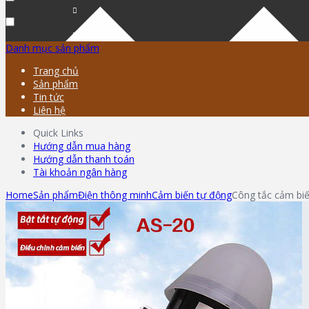
Danh mục sản phẩm
Trang chủ
Sản phẩm
Tin tức
Liên hệ
Quick Links
Hướng dẫn mua hàng
Hướng dẫn thanh toán
Tài khoản ngân hàng
Home
Sản phẩm
Điện thông minh
Cảm biến tự động
Công tắc cảm bi