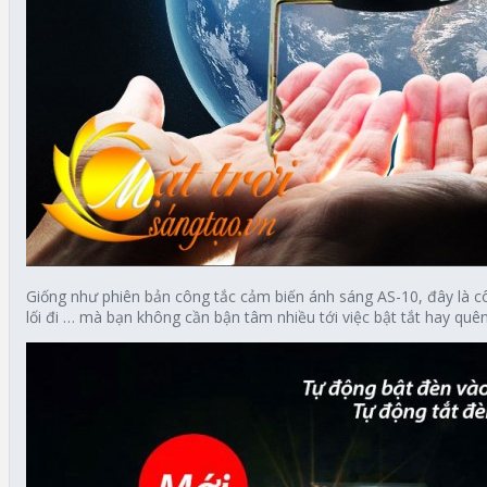
Giống như phiên bản công tắc cảm biến ánh sáng AS-10, đây là cô
lối đi … mà bạn không cần bận tâm nhiều tới việc bật tắt hay quên