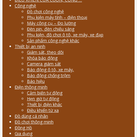
Công nghệ
Đồ chơi công nghệ
Phụ kiện máy tính – điện thoại
Máy công cụ – Đo lường
Đèn pin, đèn chiếu sáng
Phụ kiện, đồ chơi ô tô, xe máy, xe đạp
Sản phẩm công nghệ khác
Thiết bị an ninh
Giám sát, theo dõi
Khóa báo động
Camera giám sát
Báo động ô tô, xe máy,
Báo động chống trộm
Báo hiệu
Điện thông minh
Cảm biến tự động
Hẹn giờ tự động
Thiết bị điện khác
Điều khiển từ xa
Đồ dùng cá nhân
Đồ chơi thông minh
Đồng Hồ
Gia dụng