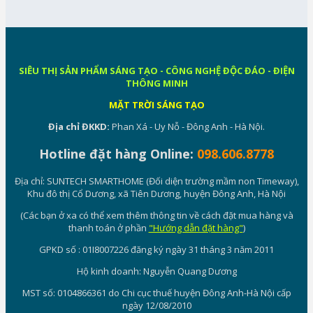
SIÊU THỊ SẢN PHẨM SÁNG TẠO - CÔNG NGHỆ ĐỘC ĐÁO - ĐIỆN
THÔNG MINH
MẶT TRỜI SÁNG TẠO
Địa chỉ ĐKKD:
Phan Xá - Uy Nỗ - Đông Anh - Hà Nội.
Hotline đặt hàng Online:
098.606.8778
Địa chỉ: SUNTECH SMARTHOME (Đối diện trường mầm non Timeway),
Khu đô thị Cổ Dương, xã Tiên Dương, huyện Đông Anh, Hà Nội
(Các bạn ở xa có thể xem thêm thông tin về cách đặt mua hàng và
thanh toán ở phần
"Hướng dẫn đặt hàng"
)
GPKD số : 01I8007226 đăng ký ngày 31 tháng 3 năm 2011
Hộ kinh doanh: Nguyễn Quang Dương
MST số: 0104866361 do Chi cục thuế huyện Đông Anh-Hà Nội cấp
ngày 12/08/2010