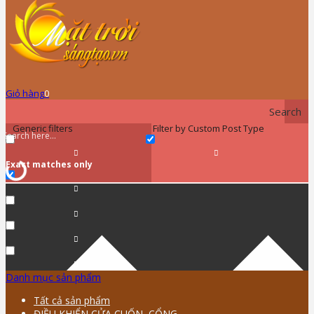
Giỏ hàng
0
Search
Generic filters
Filter by Custom Post Type
Exact matches only
Danh mục sản phẩm
Tất cả sản phẩm
ĐIỀU KHIỂN CỬA CUỐN, CỔNG …