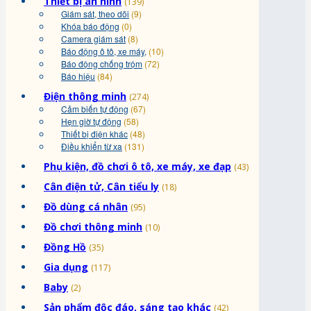
Thiết bị an ninh
(139)
Giám sát, theo dõi
(9)
Khóa báo động
(0)
Camera giám sát
(8)
Báo động ô tô, xe máy,
(10)
Báo động chống trộm
(72)
Báo hiệu
(84)
Điện thông minh
(274)
Cảm biến tự động
(67)
Hẹn giờ tự động
(58)
Thiết bị điện khác
(48)
Điều khiển từ xa
(131)
Phụ kiện, đồ chơi ô tô, xe máy, xe đạp
(43)
Cân điện tử, Cân tiểu ly
(18)
Đồ dùng cá nhân
(95)
Đồ chơi thông minh
(10)
Đồng Hồ
(35)
Gia dụng
(117)
Baby
(2)
Sản phẩm độc đáo, sáng tạo khác
(42)