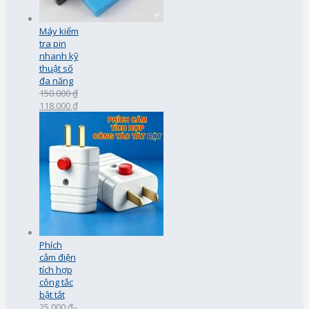
Máy kiểm
tra pin
nhanh kỹ
thuật số
đa năng
150.000 ₫
118.000 ₫
Phích
cắm điện
tích hợp
công tắc
bật tắt
25.000 ₫
–