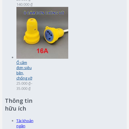
140.000 ₫
Ổ cắm
đơn siêu
bền,
chống vỡ
25.000 ₫
–
35.000 ₫
Thông tin
hữu ích
Tài khoản
ngân