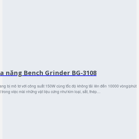
đa năng Bench Grinder BG-3108
ang bị mô tơ với công suất 150W cùng tốc độ không tải lên đến 10000 vòng/phút
trong việc mài những vật liệu cứng như kim loại, sắt, thép…