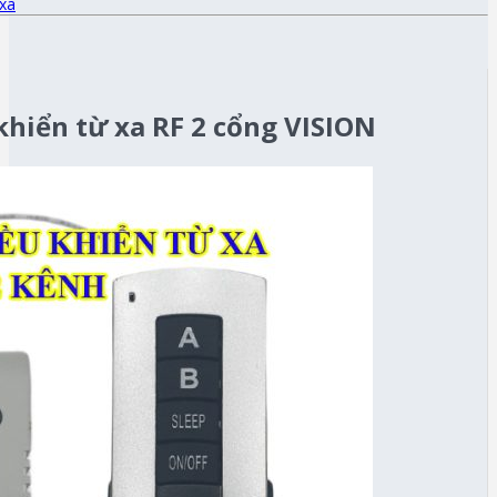
 xa
khiển từ xa RF 2 cổng VISION