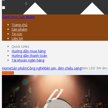
Danh mục sản phẩm
Trang chủ
Sản phẩm
Tin tức
Liên hệ
Quick Links
Hướng dẫn mua hàng
Hướng dẫn thanh toán
Tài khoản ngân hàng
Home
Sản phẩm
Công nghệ
Đèn pin, đèn chiếu sáng
Đèn LED 3W âm t
Giảm giá!