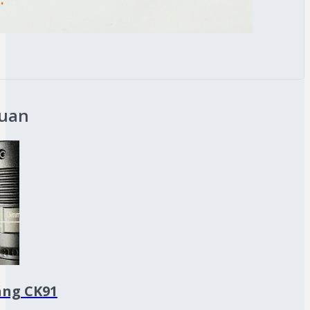
quan
áng CK91