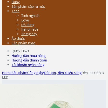
Baby
Sản phẩm sắp ra mắt
Teen
Tinh nghịch
Love
Đồ dùng
Handmade
Trưng bày
Ảo thuật
Sản phẩm khác
Quick Links
Hướng dẫn mua hàng
Hướng dẫn thanh toán
Tài khoản ngân hàng
Home
Sản phẩm
Công nghệ
Đèn pin, đèn chiếu sáng
Đèn led USB 3
LED