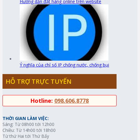
Hướng dẫn đặt hàng online trên website
Ý nghĩa của chỉ số IP chống nước, chống bụi
HỖ TRỢ TRỰC TUYẾN
Hotline:
098.606.8778
THỜI GIAN LÀM VIỆC:
Sáng: Từ 08h00 tới 12h00
Chiều: Từ 14h00 tới 18h00
Từ thứ Hai tới Thứ Bẩy