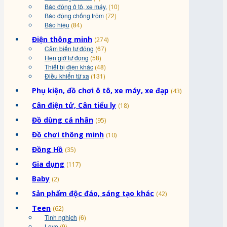
Báo động ô tô, xe máy,
(10)
Báo động chống trộm
(72)
Báo hiệu
(84)
Điện thông minh
(274)
Cảm biến tự động
(67)
Hẹn giờ tự động
(58)
Thiết bị điện khác
(48)
Điều khiển từ xa
(131)
Phụ kiện, đồ chơi ô tô, xe máy, xe đạp
(43)
Cân điện tử, Cân tiểu ly
(18)
Đồ dùng cá nhân
(95)
Đồ chơi thông minh
(10)
Đồng Hồ
(35)
Gia dụng
(117)
Baby
(2)
Sản phẩm độc đáo, sáng tạo khác
(42)
Teen
(62)
Tinh nghịch
(6)
Love
(9)