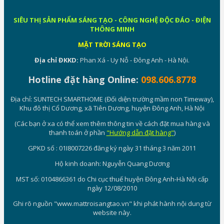
SIÊU THỊ SẢN PHẨM SÁNG TẠO - CÔNG NGHỆ ĐỘC ĐÁO - ĐIỆN
THÔNG MINH
MẶT TRỜI SÁNG TẠO
Địa chỉ ĐKKD:
Phan Xá - Uy Nỗ - Đông Anh - Hà Nội.
Hotline đặt hàng Online:
098.606.8778
Địa chỉ: SUNTECH SMARTHOME (Đối diện trường mầm non Timeway),
Khu đô thị Cổ Dương, xã Tiên Dương, huyện Đông Anh, Hà Nội
(Các bạn ở xa có thể xem thêm thông tin về cách đặt mua hàng và
thanh toán ở phần
"Hướng dẫn đặt hàng"
)
GPKD số : 01I8007226 đăng ký ngày 31 tháng 3 năm 2011
Hộ kinh doanh: Nguyễn Quang Dương
MST số: 0104866361 do Chi cục thuế huyện Đông Anh-Hà Nội cấp
ngày 12/08/2010
Ghi rõ nguồn "www.mattroisangtao.vn" khi phát hành nội dung từ
website này.