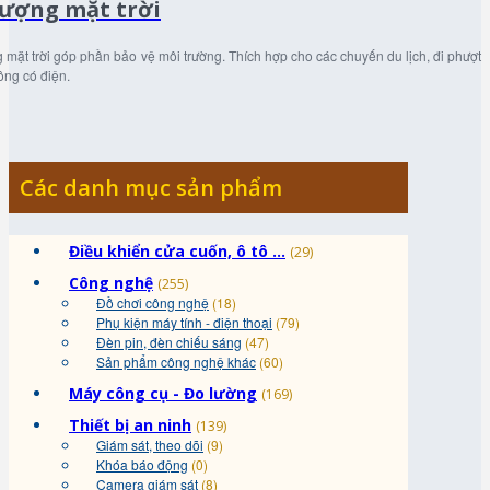
lượng mặt trời
mặt trời góp phần bảo vệ môi trường. Thích hợp cho các chuyến du lịch, đi phượt
ông có điện.
Các danh mục sản phẩm
Điều khiển cửa cuốn, ô tô ...
(29)
Công nghệ
(255)
Đồ chơi công nghệ
(18)
Phụ kiện máy tính - điện thoại
(79)
Đèn pin, đèn chiếu sáng
(47)
Sản phẩm công nghệ khác
(60)
Máy công cụ - Đo lường
(169)
Thiết bị an ninh
(139)
Giám sát, theo dõi
(9)
Khóa báo động
(0)
Camera giám sát
(8)