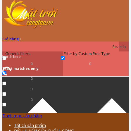
Giỏ hàng
0
Search
Generic filters
Filter by Custom Post Type
Exact matches only
Danh mục sản phẩm
Tất cả sản phẩm
ĐIỀU KHIỂN CỬA CUỐN, CỔNG …