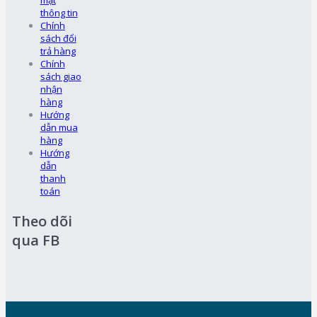
mật
thông tin
Chính
sách đổi
trả hàng
Chính
sách giao
nhận
hàng
Hướng
dẫn mua
hàng
Hướng
dẫn
thanh
toán
Theo dõi
qua FB