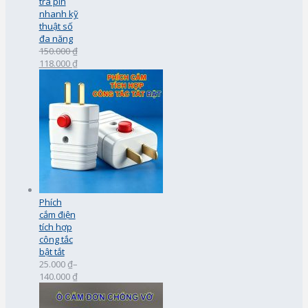
tra pin
nhanh kỹ
thuật số
đa năng
150.000 ₫
118.000 ₫
Phích
cắm điện
tích hợp
công tắc
bật tắt
25.000 ₫
–
140.000 ₫