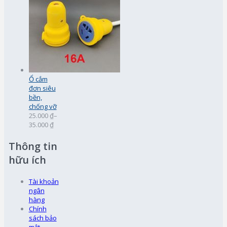
Ổ cắm
đơn siêu
bền,
chống vỡ
25.000 ₫
–
35.000 ₫
Thông tin
hữu ích
Tài khoản
ngân
hàng
Chính
sách bảo