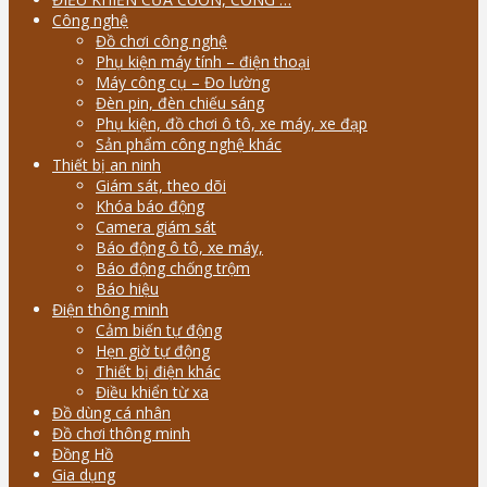
Công nghệ
Đồ chơi công nghệ
Phụ kiện máy tính – điện thoại
Máy công cụ – Đo lường
Đèn pin, đèn chiếu sáng
Phụ kiện, đồ chơi ô tô, xe máy, xe đạp
Sản phẩm công nghệ khác
Thiết bị an ninh
Giám sát, theo dõi
Khóa báo động
Camera giám sát
Báo động ô tô, xe máy,
Báo động chống trộm
Báo hiệu
Điện thông minh
Cảm biến tự động
Hẹn giờ tự động
Thiết bị điện khác
Điều khiển từ xa
Đồ dùng cá nhân
Đồ chơi thông minh
Đồng Hồ
Gia dụng