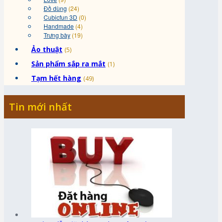
Đồ dùng
(24)
Cubicfun 3D
(0)
Handmade
(4)
Trưng bày
(19)
Ảo thuật
(5)
Sản phẩm sắp ra mắt
(1)
Tạm hết hàng
(49)
Tin mới nhất