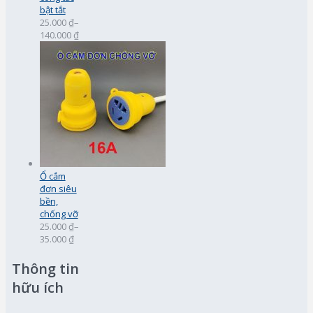
bật tắt
25.000 ₫
–
140.000 ₫
Ổ cắm
đơn siêu
bền,
chống vỡ
25.000 ₫
–
35.000 ₫
Thông tin
hữu ích