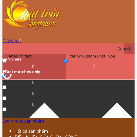
Giỏ hàng
0
Search
Generic filters
Filter by Custom Post Type
Exact matches only
Danh mục sản phẩm
Tất cả sản phẩm
ĐIỀU KHIỂN CỬA CUỐN, CỔNG …