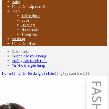
Baby
Sản phẩm sắp ra mắt
Teen
Tinh nghịch
Love
Đồ dùng
Handmade
Trưng bày
Ảo thuật
Sản phẩm khác
Quick Links
Hướng dẫn mua hàng
Hướng dẫn thanh toán
Tài khoản ngân hàng
Home
Sản phẩm
Đồ dùng cá nhân
Găng tay sưởi ấm USB