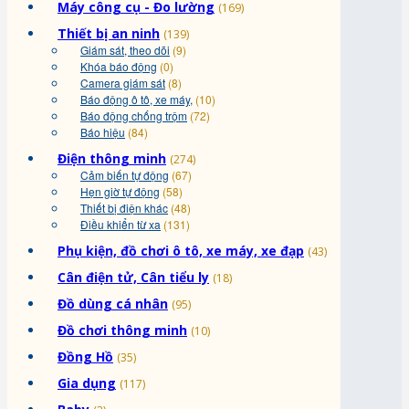
Máy công cụ - Đo lường
(169)
Thiết bị an ninh
(139)
Giám sát, theo dõi
(9)
Khóa báo động
(0)
Camera giám sát
(8)
Báo động ô tô, xe máy,
(10)
Báo động chống trộm
(72)
Báo hiệu
(84)
Điện thông minh
(274)
Cảm biến tự động
(67)
Hẹn giờ tự động
(58)
Thiết bị điện khác
(48)
Điều khiển từ xa
(131)
Phụ kiện, đồ chơi ô tô, xe máy, xe đạp
(43)
Cân điện tử, Cân tiểu ly
(18)
Đồ dùng cá nhân
(95)
Đồ chơi thông minh
(10)
Đồng Hồ
(35)
Gia dụng
(117)