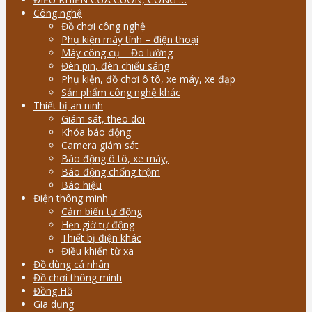
Công nghệ
Đồ chơi công nghệ
Phụ kiện máy tính – điện thoại
Máy công cụ – Đo lường
Đèn pin, đèn chiếu sáng
Phụ kiện, đồ chơi ô tô, xe máy, xe đạp
Sản phẩm công nghệ khác
Thiết bị an ninh
Giám sát, theo dõi
Khóa báo động
Camera giám sát
Báo động ô tô, xe máy,
Báo động chống trộm
Báo hiệu
Điện thông minh
Cảm biến tự động
Hẹn giờ tự động
Thiết bị điện khác
Điều khiển từ xa
Đồ dùng cá nhân
Đồ chơi thông minh
Đồng Hồ
Gia dụng