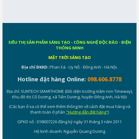
SIÊU THỊ SẢN PHẨM SÁNG TẠO - CÔNG NGHỆ ĐỘC ĐÁO - ĐIỆN
THÔNG MINH
MẶT TRỜI SÁNG TẠO
Địa chỉ ĐKKD:
Phan Xá - Uy Nỗ - Đông Anh - Hà Nội.
Hotline đặt hàng Online:
098.606.8778
Địa chỉ: SUNTECH SMARTHOME (Đối diện trường mầm non Timeway),
Khu đô thị Cổ Dương, xã Tiên Dương, huyện Đông Anh, Hà Nội
(Các bạn ở xa có thể xem thêm thông tin về cách đặt mua hàng và
thanh toán ở phần
"Hướng dẫn đặt hàng"
)
GPKD số : 01I8007226 đăng ký ngày 31 tháng 3 năm 2011
Hộ kinh doanh: Nguyễn Quang Dương