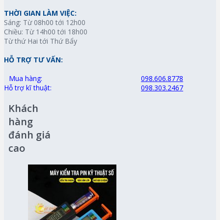
THỜI GIAN LÀM VIỆC:
Sáng: Từ 08h00 tới 12h00
Chiều: Từ 14h00 tới 18h00
Từ thứ Hai tới Thứ Bẩy
HỖ TRỢ TƯ VẤN:
Mua hàng:
098.606.8778
Hỗ trợ kĩ thuật:
098.303.2467
Khách
hàng
đánh giá
cao