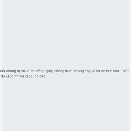
ỏ không bị rơi vỡ, hư hỏng, giúp chống trượt, chống trầy và có độ bền cao. Thiết
độ kết dính với vật dụng cao.