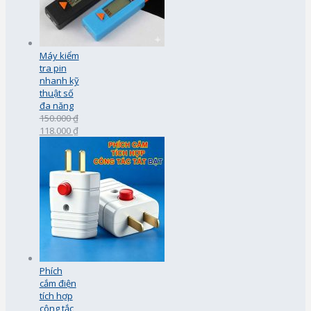
Máy kiểm
tra pin
nhanh kỹ
thuật số
đa năng
150.000 ₫
118.000 ₫
Phích
cắm điện
tích hợp
công tắc