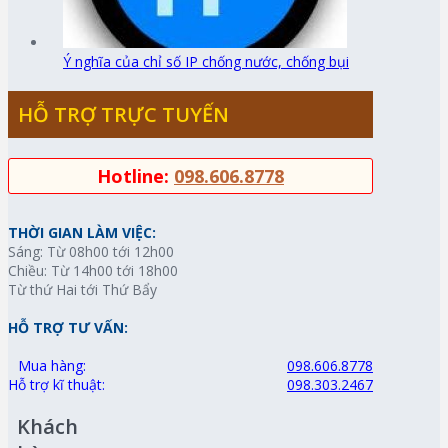
Ý nghĩa của chỉ số IP chống nước, chống bụi
HỖ TRỢ TRỰC TUYẾN
Hotline:
098.606.8778
THỜI GIAN LÀM VIỆC:
Sáng: Từ 08h00 tới 12h00
Chiều: Từ 14h00 tới 18h00
Từ thứ Hai tới Thứ Bẩy
HỖ TRỢ TƯ VẤN:
Mua hàng:
098.606.8778
Hỗ trợ kĩ thuật:
098.303.2467
Khách