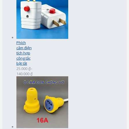
Phích
cắm điện
tích hợp
công tắc
bật tắt
25.000 ₫
–
140.000 ₫