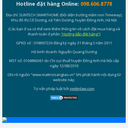
Hotline đặt hàng Online:
098.606.8778
Địa chỉ: SUNTECH SMARTHOME (Đối diện trường mầm non Timeway),
Khu đô thị Cổ Dương, xã Tiên Dương, huyện Đông Anh, Hà Nội
(Các bạn ở xa có thể xem thêm thông tin về cách đặt mua hàng và
thanh toán ở phần
"Hướng dẫn đặt hàng"
)
GPKD số : 01I8007226 đăng ký ngày 31 tháng 3 năm 2011
Hộ kinh doanh: Nguyễn Quang Dương
MST số: 0104866361 do Chi cục thuế huyện Đông Anh-Hà Nội cấp
ngày 12/08/2010
Ghi rõ nguồn "www.mattroisangtao.vn" khi phát hành nội dung từ
website này.
Tư vấn pháp luật bởi
viettinlaw.com