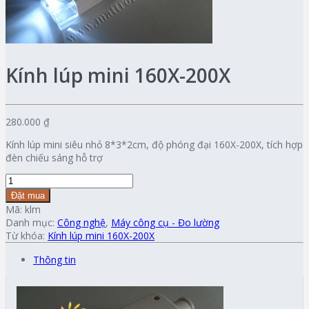
Kính lúp mini 160X-200X
280.000 ₫
Kính lúp mini siêu nhỏ 8*3*2cm, độ phóng đại 160X-200X, tích hợp
đèn chiếu sáng hỗ trợ
Đặt mua
Mã:
klm
Danh mục:
Công nghệ
,
Máy công cụ - Đo lường
Từ khóa:
Kính lúp mini 160X-200X
Thông tin