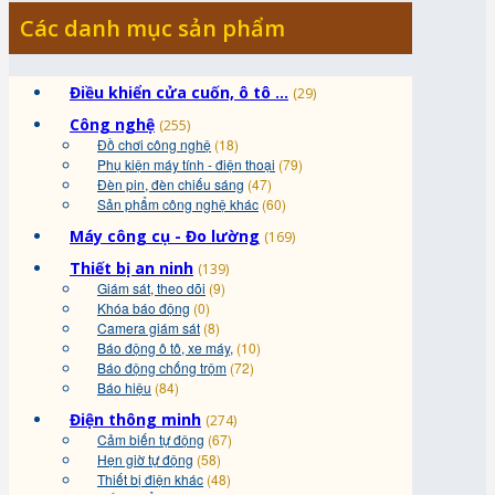
Các danh mục sản phẩm
Điều khiển cửa cuốn, ô tô ...
(29)
Công nghệ
(255)
Đồ chơi công nghệ
(18)
Phụ kiện máy tính - điện thoại
(79)
Đèn pin, đèn chiếu sáng
(47)
Sản phẩm công nghệ khác
(60)
Máy công cụ - Đo lường
(169)
Thiết bị an ninh
(139)
Giám sát, theo dõi
(9)
Khóa báo động
(0)
Camera giám sát
(8)
Báo động ô tô, xe máy,
(10)
Báo động chống trộm
(72)
Báo hiệu
(84)
Điện thông minh
(274)
Cảm biến tự động
(67)
Hẹn giờ tự động
(58)
Thiết bị điện khác
(48)