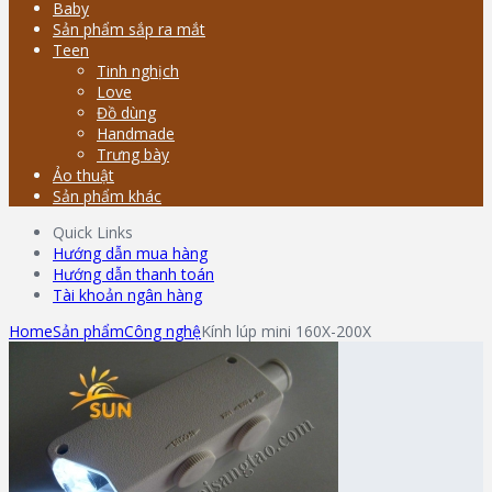
Baby
Sản phẩm sắp ra mắt
Teen
Tinh nghịch
Love
Đồ dùng
Handmade
Trưng bày
Ảo thuật
Sản phẩm khác
Quick Links
Hướng dẫn mua hàng
Hướng dẫn thanh toán
Tài khoản ngân hàng
Home
Sản phẩm
Công nghệ
Kính lúp mini 160X-200X