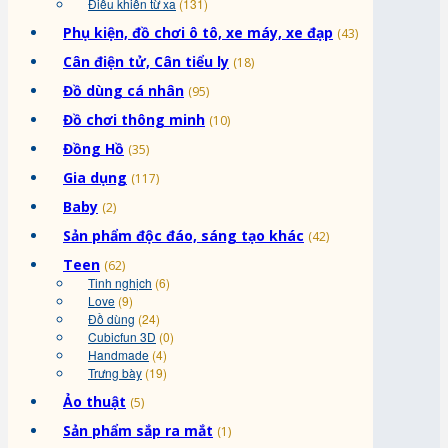
Điều khiển từ xa
(131)
Phụ kiện, đồ chơi ô tô, xe máy, xe đạp
(43)
Cân điện tử, Cân tiểu ly
(18)
Đồ dùng cá nhân
(95)
Đồ chơi thông minh
(10)
Đồng Hồ
(35)
Gia dụng
(117)
Baby
(2)
Sản phẩm độc đáo, sáng tạo khác
(42)
Teen
(62)
Tinh nghịch
(6)
Love
(9)
Đồ dùng
(24)
Cubicfun 3D
(0)
Handmade
(4)
Trưng bày
(19)
Ảo thuật
(5)
Sản phẩm sắp ra mắt
(1)