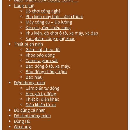
Công nghệ
Đồ chơi công nghệ
Phụ kiện máy tính – điện thoại
Máy công cụ – Đo lường
Đèn pin, đèn chiếu sáng
Phụ kiện, đồ chơi ô tô, xe máy, xe đạp
Sản phẩm công nghệ khác
Thiết bị an ninh
Giám sát, theo dõi
Khóa báo động
Camera giám sát
Báo động ô tô, xe máy,
Báo động chống trộm
Báo hiệu
Điện thông minh
Cảm biến tự động
Hẹn giờ tự động
Thiết bị điện khác
Điều khiển từ xa
Đồ dùng cá nhân
Đồ chơi thông minh
Đồng Hồ
Gia dụng