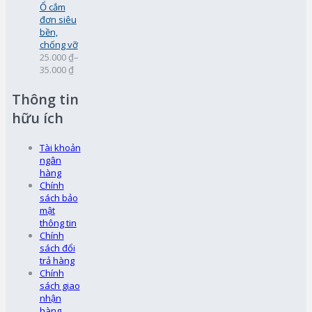
Ổ cắm
đơn siêu
bền,
chống vỡ
25.000 ₫
–
35.000 ₫
Thông tin
hữu ích
Tài khoản
ngân
hàng
Chính
sách bảo
mật
thông tin
Chính
sách đổi
trả hàng
Chính
sách giao
nhận
hàng