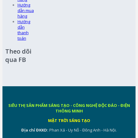
Hướng
dẫn mua
hàng
Hướng
dẫn
thanh
toán
Theo dõi
qua FB
SIÊU THỊ SẢN PHẨM SÁNG TẠO - CÔNG NGHỆ ĐỘC ĐÁO - ĐIỆN
THÔNG MINH
MẶT TRỜI SÁNG TẠO
Địa chỉ ĐKKD:
Phan Xá - Uy Nỗ - Đông Anh - Hà Nội.