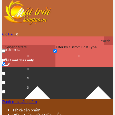
Giỏ hàng
0
Search
Generic filters
Filter by Custom Post Type
Exact matches only
Danh mục sản phẩm
Tất cả sản phẩm
ĐIỀU KHIỂN CỬA CUỐN, CỔNG …