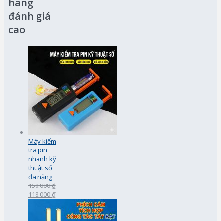
hàng
đánh giá
cao
Máy kiểm
tra pin
nhanh kỹ
thuật số
đa năng
150.000 ₫
118.000 ₫