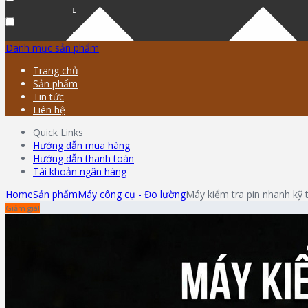
Danh mục sản phẩm
Trang chủ
Sản phẩm
Tin tức
Liên hệ
Quick Links
Hướng dẫn mua hàng
Hướng dẫn thanh toán
Tài khoản ngân hàng
Home
Sản phẩm
Máy công cụ - Đo lường
Máy kiểm tra pin nhanh kỹ 
Giảm giá!