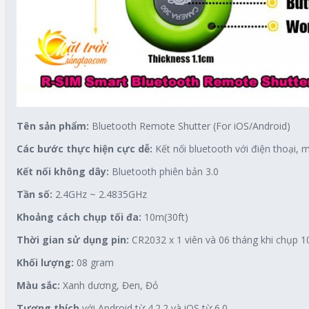
Tên sản phẩm:
Bluetooth Remote Shutter (For iOS/Android)
Các bước thực hiện cực dễ:
Kết nối bluetooth với điện thoại,
Kết nối không dây:
Bluetooth phiên bản 3.0
Tần số:
2.4GHz ~ 2.4835GHz
Khoảng cách chụp tối đa:
10m(30ft)
Thời gian sử dụng pin:
CR2032 x 1 viên và 06 tháng khi chụp 
Khối lượng:
08 gram
Màu sắc:
Xanh dương, Đen, Đỏ
Tương thích
với Android từ 4.2.2 và iOS từ 6.0