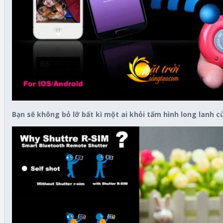
Bạn sẽ không bỏ lỡ bất kì một ai khỏi tấm hình long lanh c