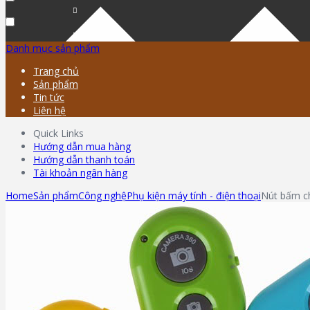
Danh mục sản phẩm
Trang chủ
Sản phẩm
Tin tức
Liên hệ
Quick Links
Hướng dẫn mua hàng
Hướng dẫn thanh toán
Tài khoản ngân hàng
Home
Sản phẩm
Công nghệ
Phụ kiện máy tính - điện thoại
Nút bấm ch