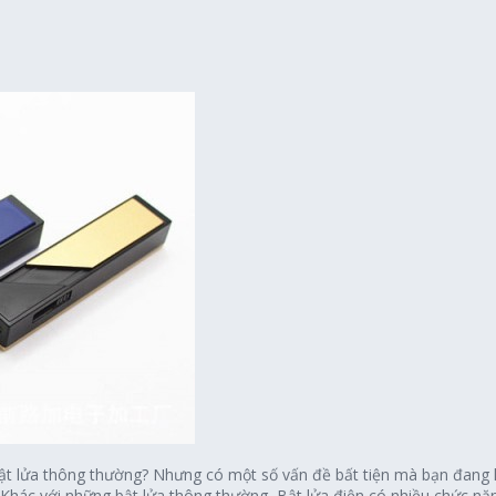
t lửa thông thường? Nhưng có một số vấn đề bất tiện mà bạn đang l
? Khác với những bật lửa thông thường, Bật lửa điện có nhiều chức n