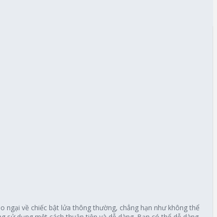
o ngại về chiếc bật lửa thông thường, chẳng hạn như không thể
ăng sử dụng một cách thuận tiện và dễ dàng. Bạn có thể dễ dàng