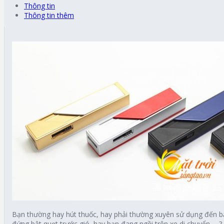
Thông tin
Thông tin thêm
Bạn thường hay hút thuốc, hay phải thường xuyên sử dụng đến bậ
đứng bật quẹt trước gió, hay bạn đang ngồi trên xe di chuyển,….