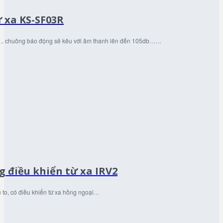
 xa KS-SF03R
au….. chuông báo động sẽ kêu với âm thanh lên đến 105db……
 điều khiển từ xa IRV2
to, có điều khiển từ xa hồng ngoại…