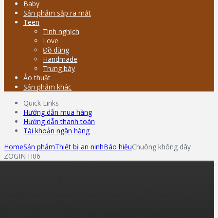
Baby
Sản phẩm sắp ra mắt
Teen
Tinh nghịch
Love
Đồ dùng
Handmade
Trưng bày
Ảo thuật
Sản phẩm khác
Quick Links
Hướng dẫn mua hàng
Hướng dẫn thanh toán
Tài khoản ngân hàng
Home
Sản phẩm
Thiết bị an ninh
Báo hiệu
Chuông không dây
ZOGIN H06