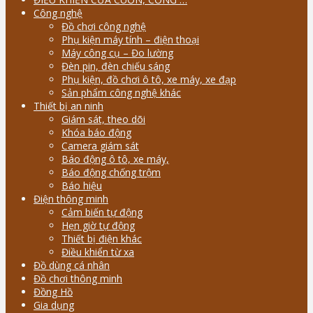
Công nghệ
Đồ chơi công nghệ
Phụ kiện máy tính – điện thoại
Máy công cụ – Đo lường
Đèn pin, đèn chiếu sáng
Phụ kiện, đồ chơi ô tô, xe máy, xe đạp
Sản phẩm công nghệ khác
Thiết bị an ninh
Giám sát, theo dõi
Khóa báo động
Camera giám sát
Báo động ô tô, xe máy,
Báo động chống trộm
Báo hiệu
Điện thông minh
Cảm biến tự động
Hẹn giờ tự động
Thiết bị điện khác
Điều khiển từ xa
Đồ dùng cá nhân
Đồ chơi thông minh
Đồng Hồ
Gia dụng