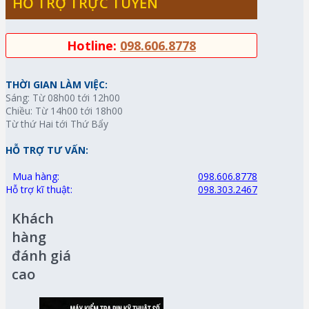
HỖ TRỢ TRỰC TUYẾN
Hotline:
098.606.8778
THỜI GIAN LÀM VIỆC:
Sáng: Từ 08h00 tới 12h00
Chiều: Từ 14h00 tới 18h00
Từ thứ Hai tới Thứ Bẩy
HỖ TRỢ TƯ VẤN:
Mua hàng:
098.606.8778
Hỗ trợ kĩ thuật:
098.303.2467
Khách
hàng
đánh giá
cao