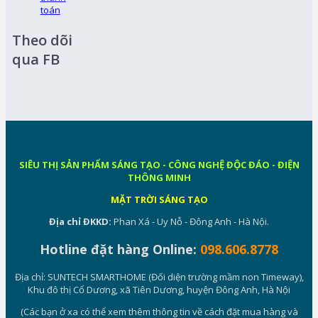
toán
Theo dõi
qua FB
SIÊU THỊ SẢN PHẨM SÁNG TẠO - CÔNG NGHỆ ĐỘC ĐÁO - ĐIỆN
THÔNG MINH
MẶT TRỜI SÁNG TẠO
Địa chỉ ĐKKD:
Phan Xá - Uy Nỗ - Đông Anh - Hà Nội.
Hotline đặt hàng Online:
098.606.8778
Địa chỉ: SUNTECH SMARTHOME (Đối diện trường mầm non Timeway),
Khu đô thị Cổ Dương, xã Tiên Dương, huyện Đông Anh, Hà Nội
(Các bạn ở xa có thể xem thêm thông tin về cách đặt mua hàng và