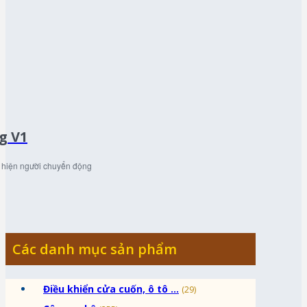
g V1
t hiện người chuyển động
Các danh mục sản phẩm
Điều khiển cửa cuốn, ô tô ...
(29)