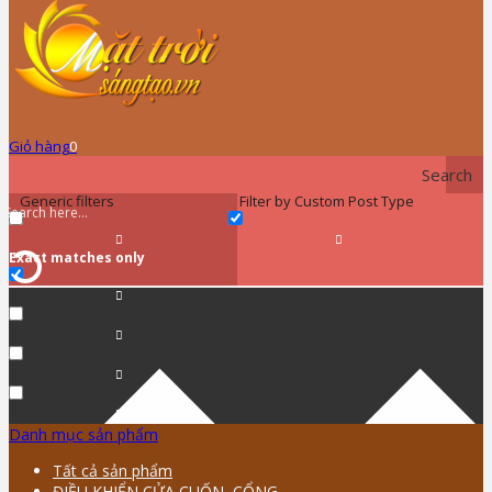
Giỏ hàng
0
Search
Generic filters
Filter by Custom Post Type
Exact matches only
Danh mục sản phẩm
Tất cả sản phẩm
ĐIỀU KHIỂN CỬA CUỐN, CỔNG …