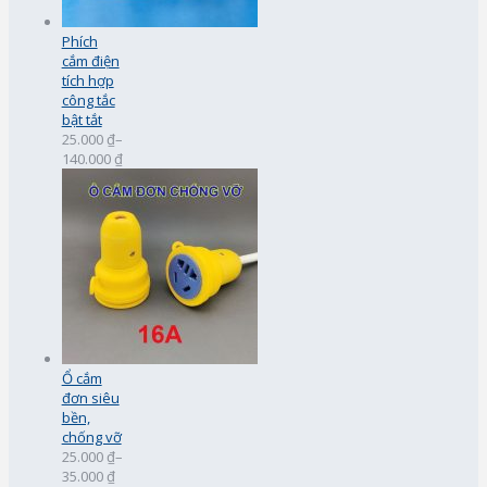
Phích
cắm điện
tích hợp
công tắc
bật tắt
25.000 ₫
–
140.000 ₫
Ổ cắm
đơn siêu
bền,
chống vỡ
25.000 ₫
–
35.000 ₫