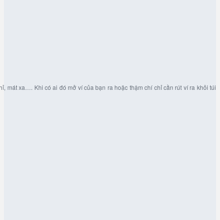
 mát xa…. Khi có ai đó mở ví của bạn ra hoặc thậm chí chỉ cần rút ví ra khỏi túi