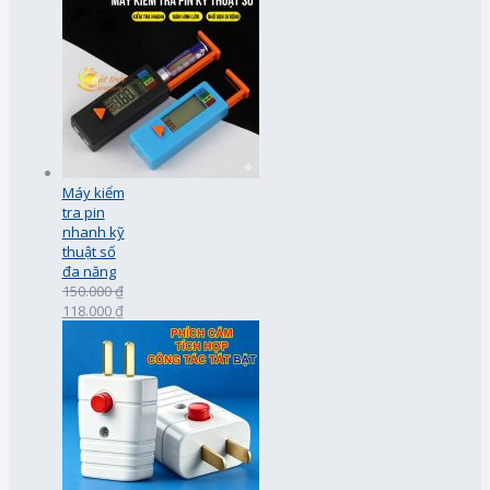
Máy kiểm
tra pin
nhanh kỹ
thuật số
đa năng
150.000 ₫
118.000 ₫