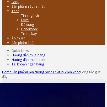
Baby
Sản phẩm sắp ra mắt
Teen
Tinh nghịch
Love
Đồ dùng
Handmade
Trưng bày
Ảo thuật
Sản phẩm khác
Quick Links
Hướng dẫn mua hàng
Hướng dẫn thanh toán
Tài khoản ngân hàng
Home
Sản phẩm
Điện thông minh
Thiết bị điện khác
Công tắc giật
dây