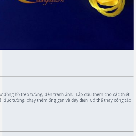
như đồng hồ treo tường, đèn tranh ảnh…Lắp đấu thêm cho các thiết
i đục tường, chạy thêm ống gen và dây diện. Có thể thay công tắc