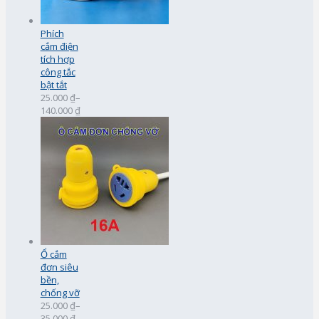
Phích
cắm điện
tích hợp
công tắc
bật tắt
25.000 ₫
–
140.000 ₫
Ổ cắm
đơn siêu
bền,
chống vỡ
25.000 ₫
–
35.000 ₫