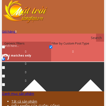
Giỏ hàng
0
Search
Generic filters
Filter by Custom Post Type
Exact matches only
Danh mục sản phẩm
Tất cả sản phẩm
ĐIỀU KHIỂN CỬA CUỐN, CỔNG …