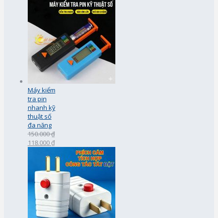
Máy kiểm
tra pin
nhanh kỹ
thuật số
đa năng
150.000 ₫
118.000 ₫