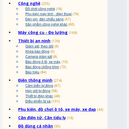
Công nghệ
(255)
Đồ chơi công nghệ
(18)
Phụ kiện máy tính - điện thoại
(79)
Đèn pin, đèn chiếu sáng
(47)
Sản phẩm công nghệ khác
(60)
Máy công cụ - Đo lường
(169)
Thiết bị an ninh
(139)
Giám sát, theo dõi
(9)
Khóa báo động
(0)
Camera giám sát
(8)
Báo động ô tô, xe máy,
(10)
Báo động chống trộm
(72)
Báo hiệu
(84)
Điện thông minh
(274)
Cảm biến tự động
(67)
Hẹn giờ tự động
(58)
Thiết bị điện khác
(48)
Điều khiển từ xa
(131)
Phụ kiện, đồ chơi ô tô, xe máy, xe đạp
(43)
Cân điện tử, Cân tiểu ly
(18)
Đồ dùng cá nhân
(95)