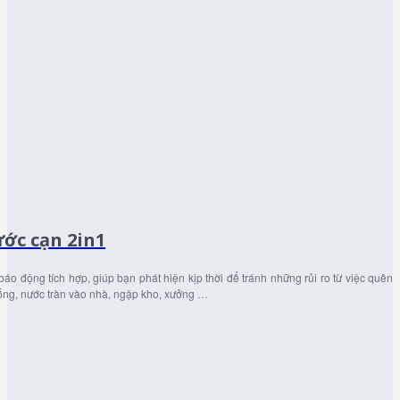
ớc cạn 2in1
áo động tích hợp, giúp bạn phát hiện kịp thời để tránh những rủi ro từ việc quên
 ống, nước tràn vào nhà, ngập kho, xưởng …