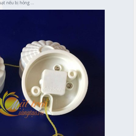
uạt nếu bị hỏng …