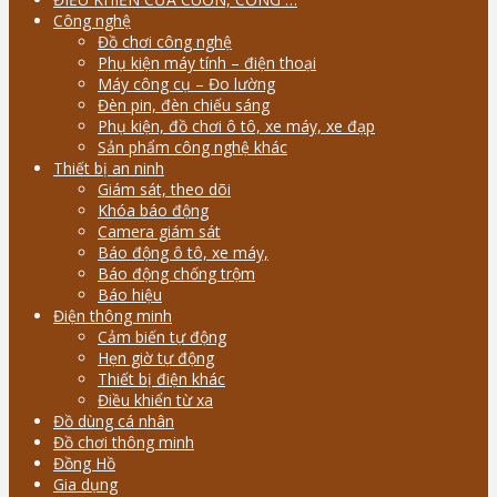
Công nghệ
Đồ chơi công nghệ
Phụ kiện máy tính – điện thoại
Máy công cụ – Đo lường
Đèn pin, đèn chiếu sáng
Phụ kiện, đồ chơi ô tô, xe máy, xe đạp
Sản phẩm công nghệ khác
Thiết bị an ninh
Giám sát, theo dõi
Khóa báo động
Camera giám sát
Báo động ô tô, xe máy,
Báo động chống trộm
Báo hiệu
Điện thông minh
Cảm biến tự động
Hẹn giờ tự động
Thiết bị điện khác
Điều khiển từ xa
Đồ dùng cá nhân
Đồ chơi thông minh
Đồng Hồ
Gia dụng