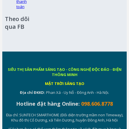
thanh
toán
Theo dõi
qua FB
SIÊU THỊ SẢN PHẨM SÁNG TẠO - CÔNG NGHỆ ĐỘC ĐÁO - ĐIỆN
THÔNG MINH
MẶT TRỜI SÁNG TẠO
Địa chỉ ĐKKD:
Phan Xá - Uy Nỗ - Đông Anh - Hà Nội.
Hotline đặt hàng Online:
098.606.8778
Địa chỉ: SUNTECH SMARTHOME (Đối diện trường mầm non Timeway),
Khu đô thị Cổ Dương, xã Tiên Dương, huyện Đông Anh, Hà Nội