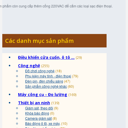
n phẩm còn cung cấp thêm cổng 220VAC để cắm các loại sạc điện thoại.
Các danh mục sản phẩm
Điều khiển cửa cuốn, ô tô ...
(29)
Công nghệ
(255)
Đồ chơi công nghệ
(18)
Phụ kiện máy tính - điện thoại
(79)
Đèn pin, đèn chiếu sáng
(47)
Sản phẩm công nghệ khác
(60)
Máy công cụ - Đo lường
(169)
Thiết bị an ninh
(139)
Giám sát, theo dõi
(9)
Khóa báo động
(0)
Camera giám sát
(8)
Báo động ô tô, xe máy,
(10)