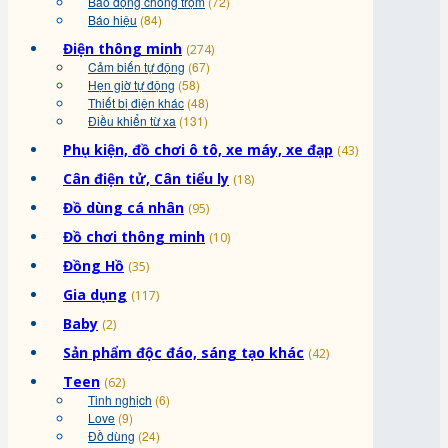
Báo động chống trộm
(72)
Báo hiệu
(84)
Điện thông minh
(274)
Cảm biến tự động
(67)
Hẹn giờ tự động
(58)
Thiết bị điện khác
(48)
Điều khiển từ xa
(131)
Phụ kiện, đồ chơi ô tô, xe máy, xe đạp
(43)
Cân điện tử, Cân tiểu ly
(18)
Đồ dùng cá nhân
(95)
Đồ chơi thông minh
(10)
Đồng Hồ
(35)
Gia dụng
(117)
Baby
(2)
Sản phẩm độc đáo, sáng tạo khác
(42)
Teen
(62)
Tinh nghịch
(6)
Love
(9)
Đồ dùng
(24)