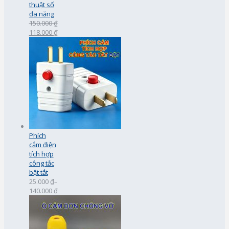
thuật số
đa năng
150.000 ₫
118.000 ₫
Phích
cắm điện
tích hợp
công tắc
bật tắt
25.000 ₫
–
140.000 ₫