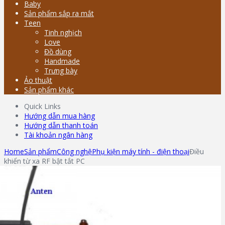
Baby
Sản phẩm sắp ra mắt
Teen
Tinh nghịch
Love
Đồ dùng
Handmade
Trưng bày
Ảo thuật
Sản phẩm khác
Quick Links
Hướng dẫn mua hàng
Hướng dẫn thanh toán
Tài khoản ngân hàng
Home
Sản phẩm
Công nghệ
Phụ kiện máy tính - điện thoại
Điều
khiển từ xa RF bật tắt PC