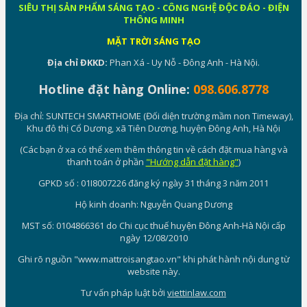
SIÊU THỊ SẢN PHẨM SÁNG TẠO - CÔNG NGHỆ ĐỘC ĐÁO - ĐIỆN
THÔNG MINH
MẶT TRỜI SÁNG TẠO
Địa chỉ ĐKKD:
Phan Xá - Uy Nỗ - Đông Anh - Hà Nội.
Hotline đặt hàng Online:
098.606.8778
Địa chỉ: SUNTECH SMARTHOME (Đối diện trường mầm non Timeway),
Khu đô thị Cổ Dương, xã Tiên Dương, huyện Đông Anh, Hà Nội
(Các bạn ở xa có thể xem thêm thông tin về cách đặt mua hàng và
thanh toán ở phần
"Hướng dẫn đặt hàng"
)
GPKD số : 01I8007226 đăng ký ngày 31 tháng 3 năm 2011
Hộ kinh doanh: Nguyễn Quang Dương
MST số: 0104866361 do Chi cục thuế huyện Đông Anh-Hà Nội cấp
ngày 12/08/2010
Ghi rõ nguồn "www.mattroisangtao.vn" khi phát hành nội dung từ
website này.
Tư vấn pháp luật bởi
viettinlaw.com