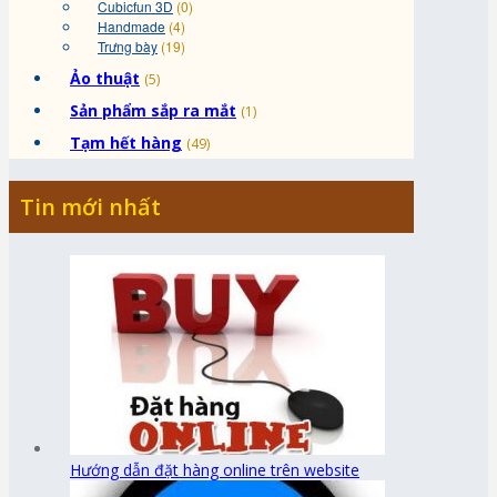
Cubicfun 3D
(0)
Handmade
(4)
Trưng bày
(19)
Ảo thuật
(5)
Sản phẩm sắp ra mắt
(1)
Tạm hết hàng
(49)
Tin mới nhất
Hướng dẫn đặt hàng online trên website