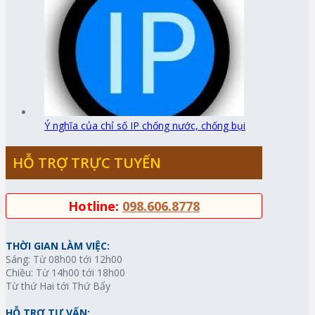
Ý nghĩa của chỉ số IP chống nước, chống bụi
HỖ TRỢ TRỰC TUYẾN
Hotline:
098.606.8778
THỜI GIAN LÀM VIỆC:
Sáng: Từ 08h00 tới 12h00
Chiều: Từ 14h00 tới 18h00
Từ thứ Hai tới Thứ Bẩy
HỖ TRỢ TƯ VẤN: