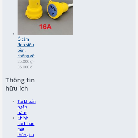
Ổ cắm
đơn siêu
bền,
chống vỡ
25.000 ₫
–
35.000 ₫
Thông tin
hữu ích
Tài khoản
ngân
hàng
Chính
sách bảo
mật
thông tin