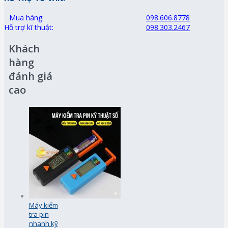
Mua hàng:
098.606.8778
Hỗ trợ kĩ thuật:
098.303.2467
Khách
hàng
đánh giá
cao
Máy kiểm
tra pin
nhanh kỹ