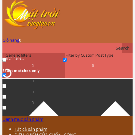
Giỏ hàng
0
Search
Generic filters
Filter by Custom Post Type
Exact matches only
Danh mục sản phẩm
Tất cả sản phẩm
ĐIỀU KHIỂN CỬA CUỐN, CỔNG …