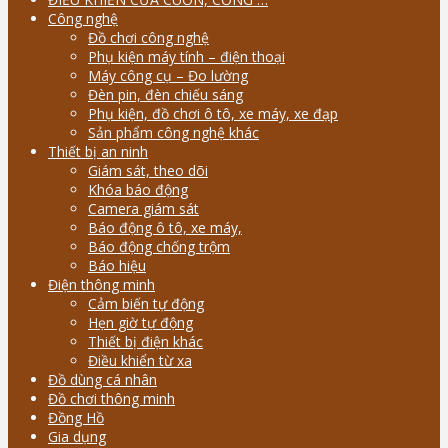
Công nghệ
Đồ chơi công nghệ
Phụ kiện máy tính – điện thoại
Máy công cụ – Đo lường
Đèn pin, đèn chiếu sáng
Phụ kiện, đồ chơi ô tô, xe máy, xe đạp
Sản phẩm công nghệ khác
Thiết bị an ninh
Giám sát, theo dõi
Khóa báo động
Camera giám sát
Báo động ô tô, xe máy,
Báo động chống trộm
Báo hiệu
Điện thông minh
Cảm biến tự động
Hẹn giờ tự động
Thiết bị điện khác
Điều khiển từ xa
Đồ dùng cá nhân
Đồ chơi thông minh
Đồng Hồ
Gia dụng