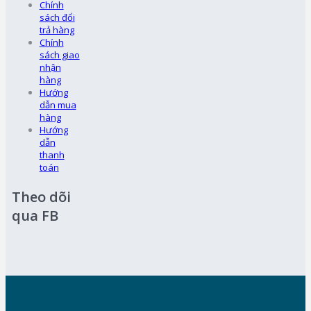
Chính
sách đổi
trả hàng
Chính
sách giao
nhận
hàng
Hướng
dẫn mua
hàng
Hướng
dẫn
thanh
toán
Theo dõi
qua FB