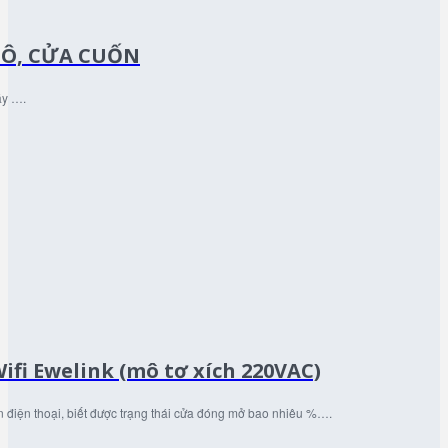
TÔ, CỬA CUỐN
áy ….
ifi Ewelink (mô tơ xích 220VAC)
n điện thoại, biết được trạng thái cửa đóng mở bao nhiêu %….