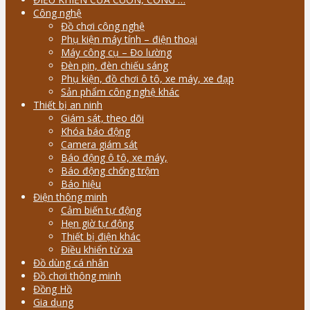
Công nghệ
Đồ chơi công nghệ
Phụ kiện máy tính – điện thoại
Máy công cụ – Đo lường
Đèn pin, đèn chiếu sáng
Phụ kiện, đồ chơi ô tô, xe máy, xe đạp
Sản phẩm công nghệ khác
Thiết bị an ninh
Giám sát, theo dõi
Khóa báo động
Camera giám sát
Báo động ô tô, xe máy,
Báo động chống trộm
Báo hiệu
Điện thông minh
Cảm biến tự động
Hẹn giờ tự động
Thiết bị điện khác
Điều khiển từ xa
Đồ dùng cá nhân
Đồ chơi thông minh
Đồng Hồ
Gia dụng