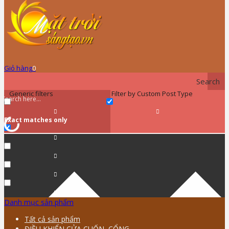
Giỏ hàng
0
Search
Generic filters
Filter by Custom Post Type
Exact matches only
Danh mục sản phẩm
Tất cả sản phẩm
ĐIỀU KHIỂN CỬA CUỐN, CỔNG …