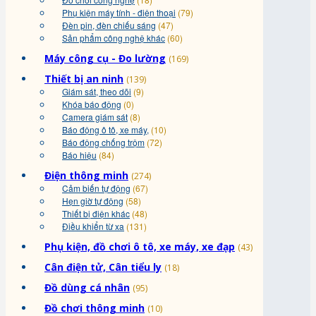
Phụ kiện máy tính - điện thoại
(79)
Đèn pin, đèn chiếu sáng
(47)
Sản phẩm công nghệ khác
(60)
Máy công cụ - Đo lường
(169)
Thiết bị an ninh
(139)
Giám sát, theo dõi
(9)
Khóa báo động
(0)
Camera giám sát
(8)
Báo động ô tô, xe máy,
(10)
Báo động chống trộm
(72)
Báo hiệu
(84)
Điện thông minh
(274)
Cảm biến tự động
(67)
Hẹn giờ tự động
(58)
Thiết bị điện khác
(48)
Điều khiển từ xa
(131)
Phụ kiện, đồ chơi ô tô, xe máy, xe đạp
(43)
Cân điện tử, Cân tiểu ly
(18)
Đồ dùng cá nhân
(95)
Đồ chơi thông minh
(10)