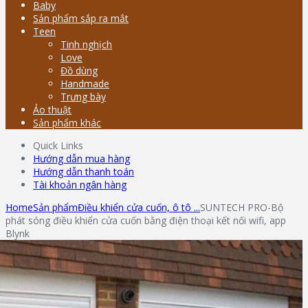
Baby
Sản phẩm sắp ra mắt
Teen
Tinh nghịch
Love
Đồ dùng
Handmade
Trưng bày
Ảo thuật
Sản phẩm khác
Quick Links
Hướng dẫn mua hàng
Hướng dẫn thanh toán
Tài khoản ngân hàng
Home
Sản phẩm
Điều khiển cửa cuốn, ô tô ...
SUNTECH PRO-Bộ
phát sóng điều khiển cửa cuốn bằng điện thoại kết nối wifi, app
Blynk