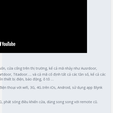
uốn, cửa cổng trên thị trường, kể cả mã nhảy như Ausrdoor,
door, Titadoor….. và cả mã cố định tất cả các tần số, kể cả các
n thiết bị điện, báo động, ô tô …
iện thoại với wifi, 3G, 4G..trên iOs, Android, sử dụng app Blynk
cũ, phát sóng điều khiển cửa, dùng song song với remote cũ.