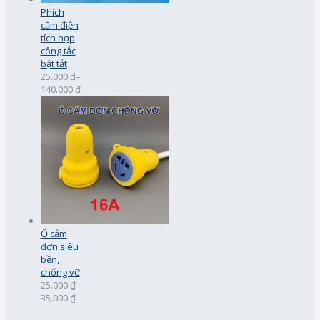
Phích
cắm điện
tích hợp
công tắc
bật tắt
25.000 ₫
–
140.000 ₫
Ổ cắm
đơn siêu
bền,
chống vỡ
25.000 ₫
–
35.000 ₫