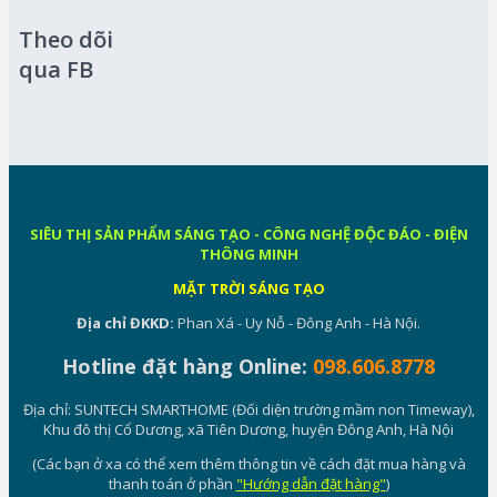
Theo dõi
qua FB
SIÊU THỊ SẢN PHẨM SÁNG TẠO - CÔNG NGHỆ ĐỘC ĐÁO - ĐIỆN
THÔNG MINH
MẶT TRỜI SÁNG TẠO
Địa chỉ ĐKKD:
Phan Xá - Uy Nỗ - Đông Anh - Hà Nội.
Hotline đặt hàng Online:
098.606.8778
Địa chỉ: SUNTECH SMARTHOME (Đối diện trường mầm non Timeway),
Khu đô thị Cổ Dương, xã Tiên Dương, huyện Đông Anh, Hà Nội
(Các bạn ở xa có thể xem thêm thông tin về cách đặt mua hàng và
thanh toán ở phần
"Hướng dẫn đặt hàng"
)