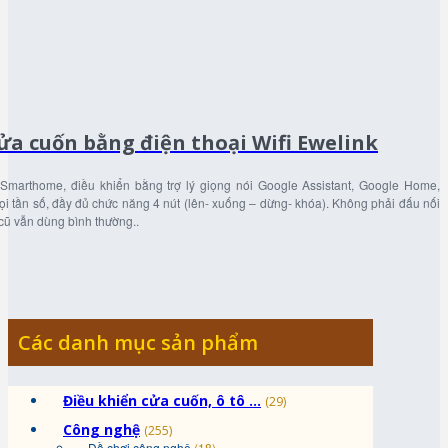
ửa cuốn bằng điện thoại Wifi Ewelink
Smarthome, điều khiển bằng trợ lý giọng nói Google Assistant, Google Home,
i tần số, đầy đủ chức năng 4 nút (lên- xuống – dừng- khóa). Không phải đấu nối
 cũ vẫn dùng bình thường..
Các danh mục sản phẩm
Điều khiển cửa cuốn, ô tô ...
(29)
Công nghệ
(255)
Đồ chơi công nghệ
(18)