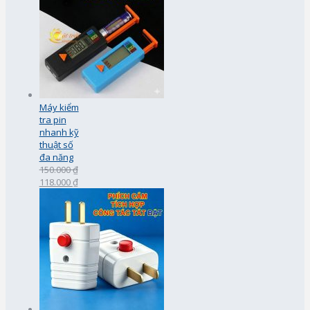
Máy kiểm
tra pin
nhanh kỹ
thuật số
đa năng
150.000 ₫
118.000 ₫