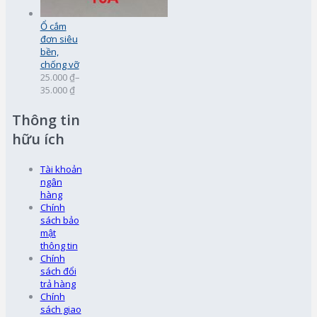
Ổ cắm
đơn siêu
bền,
chống vỡ
25.000 ₫
–
35.000 ₫
Thông tin
hữu ích
Tài khoản
ngân
hàng
Chính
sách bảo
mật
thông tin
Chính
sách đổi
trả hàng
Chính
sách giao