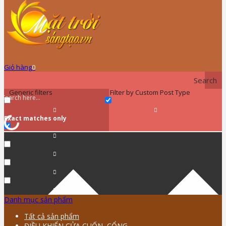
Giỏ hàng
0
Search
Generic filters
Filter by Custom Post Type
Exact matches only
Danh mục sản phẩm
Tất cả sản phẩm
ĐIỀU KHIỂN CỬA CUỐN, CỔNG …