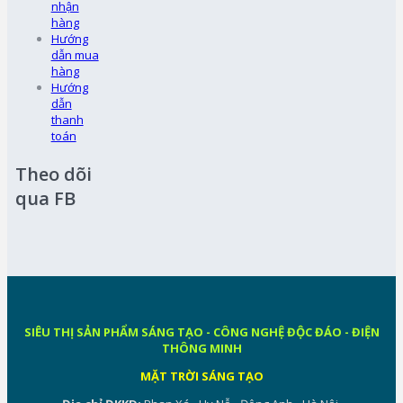
nhận
hàng
Hướng
dẫn mua
hàng
Hướng
dẫn
thanh
toán
Theo dõi
qua FB
SIÊU THỊ SẢN PHẨM SÁNG TẠO - CÔNG NGHỆ ĐỘC ĐÁO - ĐIỆN
THÔNG MINH
MẶT TRỜI SÁNG TẠO