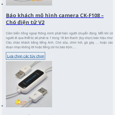
Báo khách mô hình camera CK-F108 –
Chó điện tử V2
Cảm biến hồng ngoại thông minh phát hiện người chuyển động. Mỗi khi có
người đi qua thiết bị sẽ phát ra 1 trong 18 âm thanh (tùy chọn) báo hiệu như:
Câu chào khách bằng tiếng Anh, Chó sủa, chim hót, gà gáy … hoặc các
đoạn nhạc không lời hoặc tiếng còi hú báo trộm….
Lựa chọn các tùy chọn