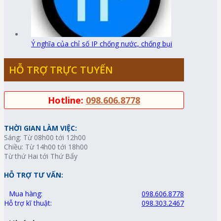
Ý nghĩa của chỉ số IP chống nước, chống bụi
HỖ TRỢ TRỰC TUYẾN
Hotline:
098.606.8778
THỜI GIAN LÀM VIỆC:
Sáng: Từ 08h00 tới 12h00
Chiều: Từ 14h00 tới 18h00
Từ thứ Hai tới Thứ Bẩy
HỖ TRỢ TƯ VẤN:
Mua hàng:
098.606.8778
Hỗ trợ kĩ thuật:
098.303.2467