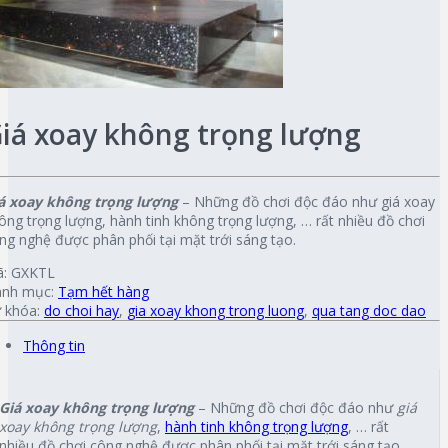
iá xoay không trọng lượng
á xoay không trọng lượng
– Những đồ chơi độc đáo như giá xoay
ông trọng lượng, hành tinh không trọng lượng, … rất nhiều đồ chơi
ng nghệ được phân phối tại mặt trới sáng tạo.
ã:
GXKTL
nh mục:
Tạm hết hàng
 khóa:
do choi hay
,
gia xoay khong trong luong
,
qua tang doc dao
Thông tin
Giá xoay không trọng lượng
– Những đồ chơi độc đáo như
giá
xoay không trọng lượng
,
hành tinh không trọng lượng
, … rất
nhiều đồ chơi công nghệ được phân phối tại mặt trới sáng tạo.