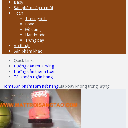
Baby
Sản phẩm sắp ra mắt
Teen
Tinh nghịch
Love
Đồ dùng
Handmade
Trưng bày
Ảo thuật
Sản phẩm khác
Quick Links
Hướng dẫn mua hàng
Hướng dẫn thanh toán
Tài khoản ngân hàng
Home
Sản phẩm
Tạm hết hàng
Giá xoay không trọng lượng