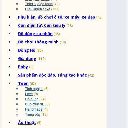
Thiết bị điện khác
(48)
Điều khiển từ xa
(131)
Phụ kiện, đồ chơi ô tô, xe máy, xe đạp
(43)
Cân điện tử, Cân tiểu ly
(18)
Đồ dùng cá nhân
(95)
Đồ chơi thông minh
(10)
Đồng Hồ
(35)
Gia dụng
(117)
Baby
(2)
Sản phẩm độc đáo, sáng tạo khác
(42)
Teen
(62)
Tinh nghịch
(6)
Love
(9)
Đồ dùng
(24)
Cubicfun 3D
(0)
Handmade
(4)
Trưng bày
(19)
Ảo thuật
(5)