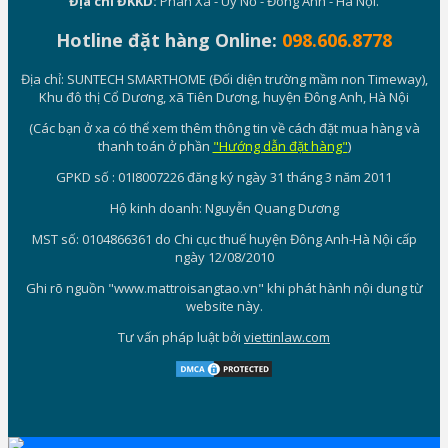
Địa chỉ ĐKKD:
Phan Xá - Uy Nỗ - Đông Anh - Hà Nội.
Hotline đặt hàng Online:
098.606.8778
Địa chỉ: SUNTECH SMARTHOME (Đối diện trường mầm non Timeway),
Khu đô thị Cổ Dương, xã Tiên Dương, huyện Đông Anh, Hà Nội
(Các bạn ở xa có thể xem thêm thông tin về cách đặt mua hàng và
thanh toán ở phần
"Hướng dẫn đặt hàng"
)
GPKD số : 01I8007226 đăng ký ngày 31 tháng 3 năm 2011
Hộ kinh doanh: Nguyễn Quang Dương
MST số: 0104866361 do Chi cục thuế huyện Đông Anh-Hà Nội cấp
ngày 12/08/2010
Ghi rõ nguồn "www.mattroisangtao.vn" khi phát hành nội dung từ
website này.
Tư vấn pháp luật bởi
viettinlaw.com