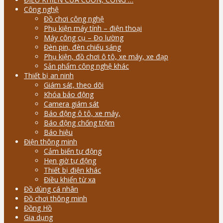
Công nghệ
Đồ chơi công nghệ
Phụ kiện máy tính – điện thoại
Máy công cụ – Đo lường
Đèn pin, đèn chiếu sáng
Phụ kiện, đồ chơi ô tô, xe máy, xe đạp
Sản phẩm công nghệ khác
Thiết bị an ninh
Giám sát, theo dõi
Khóa báo động
Camera giám sát
Báo động ô tô, xe máy,
Báo động chống trộm
Báo hiệu
Điện thông minh
Cảm biến tự động
Hẹn giờ tự động
Thiết bị điện khác
Điều khiển từ xa
Đồ dùng cá nhân
Đồ chơi thông minh
Đồng Hồ
Gia dụng