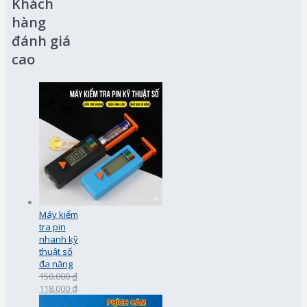
Khách
hàng
đánh giá
cao
Máy kiểm
tra pin
nhanh kỹ
thuật số
đa năng
150.000 ₫
118.000 ₫