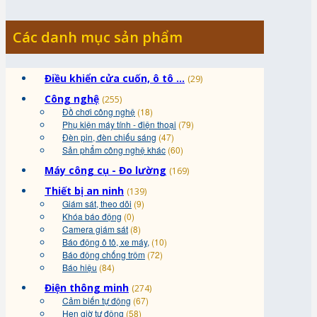
Các danh mục sản phẩm
Điều khiển cửa cuốn, ô tô ...
(29)
Công nghệ
(255)
Đồ chơi công nghệ
(18)
Phụ kiện máy tính - điện thoại
(79)
Đèn pin, đèn chiếu sáng
(47)
Sản phẩm công nghệ khác
(60)
Máy công cụ - Đo lường
(169)
Thiết bị an ninh
(139)
Giám sát, theo dõi
(9)
Khóa báo động
(0)
Camera giám sát
(8)
Báo động ô tô, xe máy,
(10)
Báo động chống trộm
(72)
Báo hiệu
(84)
Điện thông minh
(274)
Cảm biến tự động
(67)
Hẹn giờ tự động
(58)