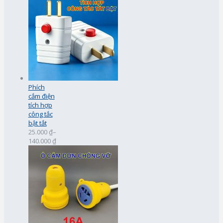
Phích
cắm điện
tích hợp
công tắc
bật tắt
25.000 ₫
–
140.000 ₫