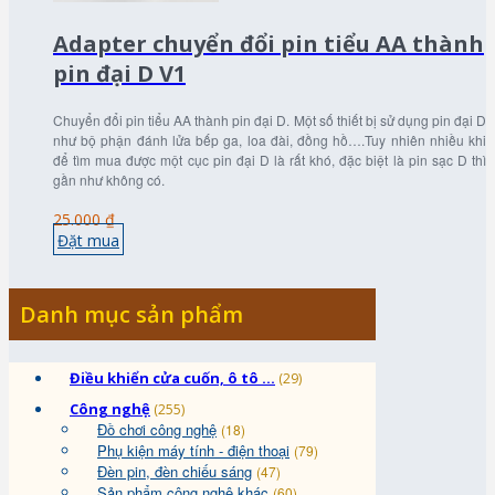
Adapter chuyển đổi pin tiểu AA thành
pin đại D V1
Chuyển đổi pin tiểu AA thành pin đại D. Một số thiết bị sử dụng pin đại D
như bộ phận đánh lửa bếp ga, loa đài, đồng hồ….Tuy nhiên nhiều khi
để tìm mua được một cục pin đại D là rất khó, đặc biệt là pin sạc D thì
gần như không có.
25.000 ₫
Đặt mua
Danh mục sản phẩm
Điều khiển cửa cuốn, ô tô ...
(29)
Công nghệ
(255)
Đồ chơi công nghệ
(18)
Phụ kiện máy tính - điện thoại
(79)
Đèn pin, đèn chiếu sáng
(47)
Sản phẩm công nghệ khác
(60)