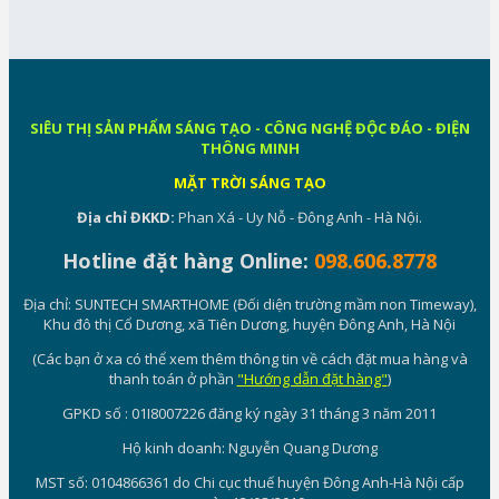
SIÊU THỊ SẢN PHẨM SÁNG TẠO - CÔNG NGHỆ ĐỘC ĐÁO - ĐIỆN
THÔNG MINH
MẶT TRỜI SÁNG TẠO
Địa chỉ ĐKKD:
Phan Xá - Uy Nỗ - Đông Anh - Hà Nội.
Hotline đặt hàng Online:
098.606.8778
Địa chỉ: SUNTECH SMARTHOME (Đối diện trường mầm non Timeway),
Khu đô thị Cổ Dương, xã Tiên Dương, huyện Đông Anh, Hà Nội
(Các bạn ở xa có thể xem thêm thông tin về cách đặt mua hàng và
thanh toán ở phần
"Hướng dẫn đặt hàng"
)
GPKD số : 01I8007226 đăng ký ngày 31 tháng 3 năm 2011
Hộ kinh doanh: Nguyễn Quang Dương
MST số: 0104866361 do Chi cục thuế huyện Đông Anh-Hà Nội cấp