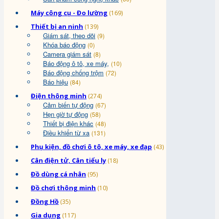
Máy công cụ - Đo lường
(169)
Thiết bị an ninh
(139)
Giám sát, theo dõi
(9)
Khóa báo động
(0)
Camera giám sát
(8)
Báo động ô tô, xe máy,
(10)
Báo động chống trộm
(72)
Báo hiệu
(84)
Điện thông minh
(274)
Cảm biến tự động
(67)
Hẹn giờ tự động
(58)
Thiết bị điện khác
(48)
Điều khiển từ xa
(131)
Phụ kiện, đồ chơi ô tô, xe máy, xe đạp
(43)
Cân điện tử, Cân tiểu ly
(18)
Đồ dùng cá nhân
(95)
Đồ chơi thông minh
(10)
Đồng Hồ
(35)
Gia dụng
(117)