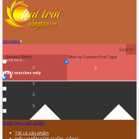
Giỏ hàng
0
Search
Generic filters
Filter by Custom Post Type
Exact matches only
Danh mục sản phẩm
Tất cả sản phẩm
ĐIỀU KHIỂN CỬA CUỐN, CỔNG …