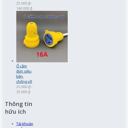
25.000 ₫
–
140.000 ₫
Ổ cắm
đơn siêu
bền,
chống vỡ
25.000 ₫
–
35.000 ₫
Thông tin
hữu ích
Tài khoản