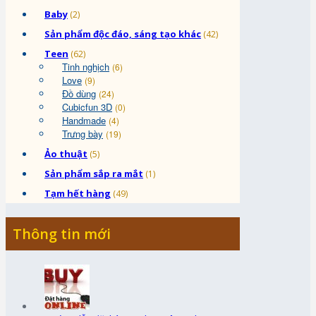
Baby
(2)
Sản phẩm độc đáo, sáng tạo khác
(42)
Teen
(62)
Tinh nghịch
(6)
Love
(9)
Đồ dùng
(24)
Cubicfun 3D
(0)
Handmade
(4)
Trưng bày
(19)
Ảo thuật
(5)
Sản phẩm sắp ra mắt
(1)
Tạm hết hàng
(49)
Thông tin mới