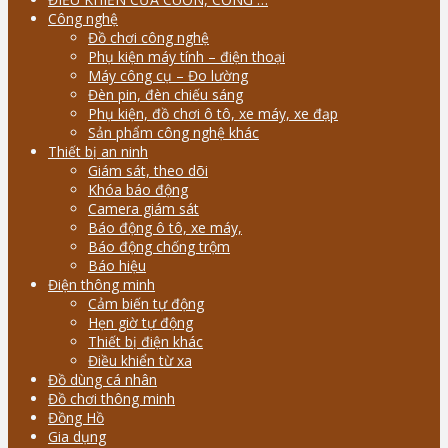
Công nghệ
Đồ chơi công nghệ
Phụ kiện máy tính – điện thoại
Máy công cụ – Đo lường
Đèn pin, đèn chiếu sáng
Phụ kiện, đồ chơi ô tô, xe máy, xe đạp
Sản phẩm công nghệ khác
Thiết bị an ninh
Giám sát, theo dõi
Khóa báo động
Camera giám sát
Báo động ô tô, xe máy,
Báo động chống trộm
Báo hiệu
Điện thông minh
Cảm biến tự động
Hẹn giờ tự động
Thiết bị điện khác
Điều khiển từ xa
Đồ dùng cá nhân
Đồ chơi thông minh
Đồng Hồ
Gia dụng