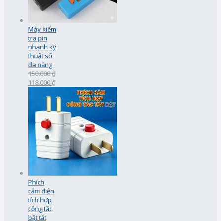
Máy kiểm
tra pin
nhanh kỹ
thuật số
đa năng
150.000 ₫
118.000 ₫
Phích
cắm điện
tích hợp
công tắc
bật tắt